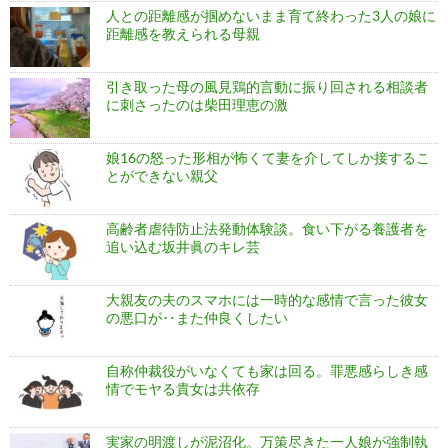
人との距離感が掴めないまま育て終わった3人の娘に
距離感を教えられる母親
引き取った母の風見鶏的言動に振り回される相談者
に刺さったのは柴田理恵の激
娘16の怒った形相が怖くて妻を介してしか接するこ
とができない親父
高齢者虐待防止法発動体験談。食い下がる養護者を
追い込む坂井眞のキレ芸
大親友の夫のスマホには一時的な感情で言った彼女
の悪口が‥また仲良くしたい
自称仲裁役がいなくても家は回る。罪悪感らしき感
情でモヤる貴女は共依存
実家の明渡しが泥沼化。万策尽きた一人娘が強制執