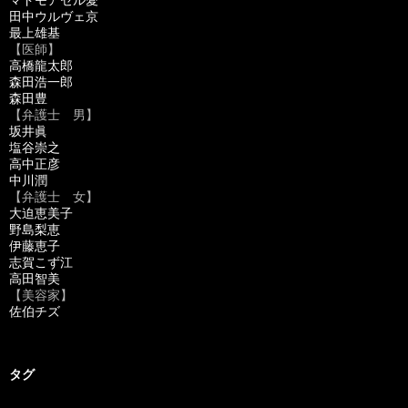
田中ウルヴェ京
最上雄基
【医師】
高橋龍太郎
森田浩一郎
森田豊
【弁護士 男】
坂井眞
塩谷崇之
高中正彦
中川潤
【弁護士 女】
大迫恵美子
野島梨恵
伊藤恵子
志賀こず江
高田智美
【美容家】
佐伯チズ
タグ