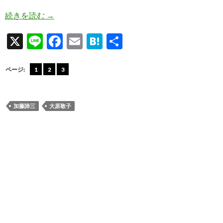
母「膨らんできた胸をお父さんに見せてあげなさ
続きを読む
→
X
Li
F
E
H
共
n
ac
m
at
有
e
e
ail
e
ページ:
1
2
3
b
n
o
a
加藤諦三
大原敬子
o
k