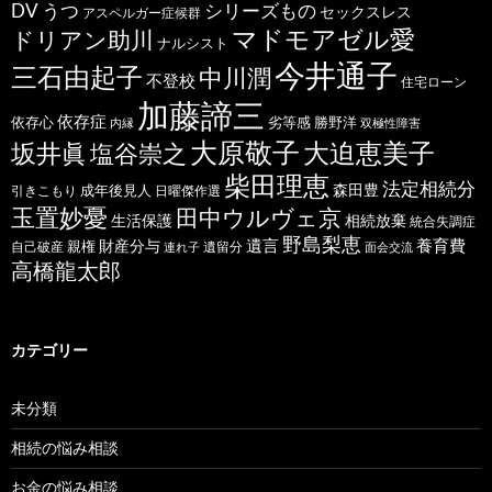
うつ
シリーズもの
DV
セックスレス
アスペルガー症候群
マドモアゼル愛
ドリアン助川
ナルシスト
今井通子
三石由起子
中川潤
不登校
住宅ローン
加藤諦三
依存症
依存心
劣等感
勝野洋
内縁
双極性障害
大原敬子
坂井眞
大迫恵美子
塩谷崇之
柴田理恵
法定相続分
森田豊
成年後見人
日曜傑作選
引きこもり
玉置妙憂
田中ウルヴェ京
生活保護
相続放棄
統合失調症
野島梨恵
遺言
養育費
財産分与
自己破産
親権
遺留分
連れ子
面会交流
高橋龍太郎
カテゴリー
未分類
相続の悩み相談
お金の悩み相談