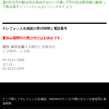
週2月10万の飲み代を改めさせたい小遣い7万の夫は帰宅後に飯食っ
て飲み直す
に
いっちゃんおいしいＨＢＣ
より
テレフォン人生相談の受付時間と電話番号
夏休み期間中の受け付けはお休みです。
祝日･休日を除く
火曜日と水曜日の
１３時半～１５時
03-3211-3288
または
03-3211-3299
どこで聞く？テレフォン人生相談。RADIKO(ラジコ)で聞けるラジオ放送局と放
送時間