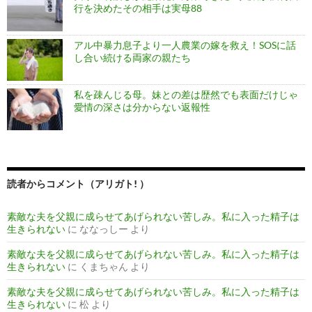
行を決めたその相手は実母88
アル中暴力息子より一人農業の嫁を救え！SOSに話
し合い続ける両家の親たち
私を疎んじる母。妹との差は歴然でも表面だけじゃ
愛情の深さは分からない返報性
読者からコメント（アリガト! ）
素敵な夫を父親に成らせてあげられない苦しみ。私に入った精子は
生きられない
に
ななっしー
より
素敵な夫を父親に成らせてあげられない苦しみ。私に入った精子は
生きられない
に
くまちゃん
より
素敵な夫を父親に成らせてあげられない苦しみ。私に入った精子は
生きられない
に
松
より