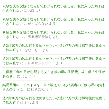
素敵な夫を父親に成らせてあげられない苦しみ。私に入った精子は
生きられない
に
お蝶
より
素敵な夫を父親に成らせてあげられない苦しみ。私に入った精子は
生きられない
に
がんばらない
より
素敵な夫を父親に成らせてあげられない苦しみ。私に入った精子は
生きられない
に
医療機関受診を
より
週2月10万の飲み代を改めさせたい小遣い7万の夫は帰宅後に飯食っ
て飲み直す
に
ななっしー
より
週2月10万の飲み代を改めさせたい小遣い7万の夫は帰宅後に飯食っ
て飲み直す
に
アレキサンドライト
より
生保歴10年の男が心配する父亡き後の母の生活費。坂井眞「生保が
あるさ」
に
とし
より
結局番組のアドバイスを一言で喩えていた相談者の「飲み屋のお姉
さんのように」
に
ゆきぽん
より
週2月10万の飲み代を改めさせたい小遣い7万の夫は帰宅後に飯食っ
て飲み直す
に
もち
より