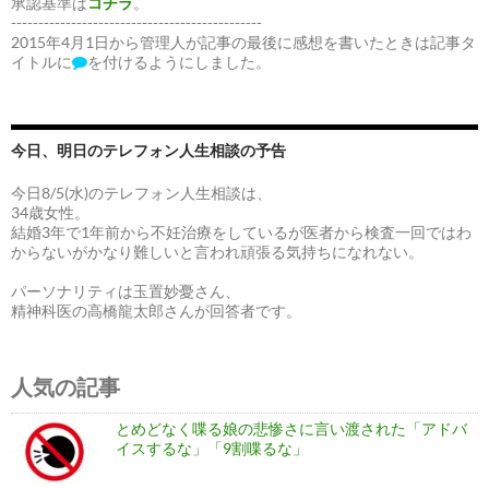
承認基準は
コチラ
。
----------------------------------------------
2015年4月1日から管理人が記事の最後に感想を書いたときは記事タ
イトルに
を付けるようにしました。
今日、明日のテレフォン人生相談の予告
今日8/5(水)のテレフォン人生相談は、
34歳女性。
結婚3年で1年前から不妊治療をしているが医者から検査一回ではわ
からないがかなり難しいと言われ頑張る気持ちになれない。
パーソナリティは玉置妙憂さん、
精神科医の高橋龍太郎さんが回答者です。
人気の記事
とめどなく喋る娘の悲惨さに言い渡された「アドバ
イスするな」「9割喋るな」