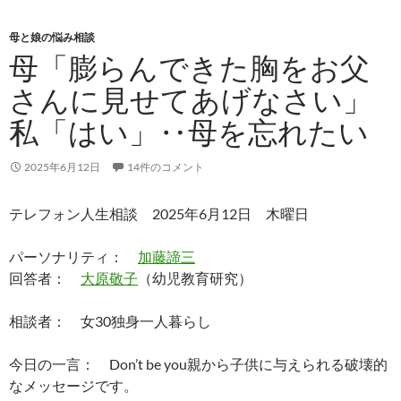
母と娘の悩み相談
母「膨らんできた胸をお父
さんに見せてあげなさい」
私「はい」‥母を忘れたい
2025年6月12日
14件のコメント
テレフォン人生相談 2025年6月12日 木曜日
パーソナリティ：
加藤諦三
回答者：
大原敬子
（幼児教育研究）
相談者： 女30独身一人暮らし
今日の一言： Don’t be you親から子供に与えられる破壊的
なメッセージです。