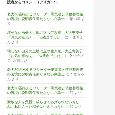
読者からコメント（アリガト! ）
老犬60匹抱えるブリーダー廃業者と債務整理後
の苦境に説明責任果たさない弁護士
に
沼の底
よ
り
壊せない自分の土地に立つ空き家。大迫恵美子
「お気の毒ねぇ」「w残念でした」
に
くまちゃ
ん
より
壊せない自分の土地に立つ空き家。大迫恵美子
「お気の毒ねぇ」「w残念でした」
に
女パチプ
ロ (37歳)
より
老犬60匹抱えるブリーダー廃業者と債務整理後
の苦境に説明責任果たさない弁護士
に
くまちゃ
ん
より
老犬60匹抱えるブリーダー廃業者と債務整理後
の苦境に説明責任果たさない弁護士
に
鯖
より
素敵な夫を父親に成らせてあげられない苦し
み。私に入った精子は生きられない
に
鯖
より