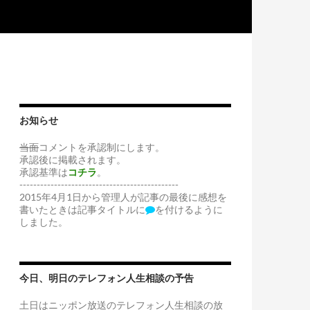
お知らせ
当面
コメントを承認制にします。
承認後に掲載されます。
承認基準は
コチラ
。
----------------------------------------------
2015年4月1日から管理人が記事の最後に感想を
書いたときは記事タイトルに
を付けるように
しました。
今日、明日のテレフォン人生相談の予告
土日はニッポン放送のテレフォン人生相談の放