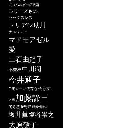
アスペルガー症候群
シリーズもの
セックスレス
ドリアン助川
ナルシスト
マドモアゼル
愛
三石由起子
中川潤
不登校
今井通子
依存症
依存心
住宅ローン
加藤諦三
内縁
劣等感
勝野洋
双極性障害
坂井眞
塩谷崇之
大原敬子