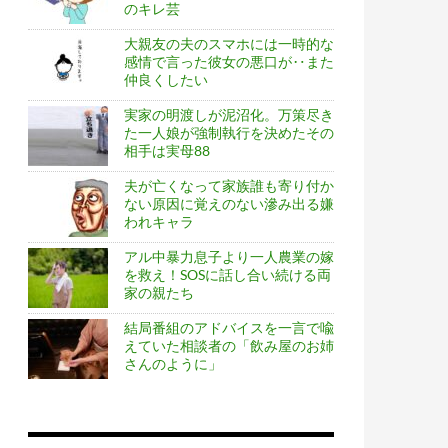
のキレ芸
大親友の夫のスマホには一時的な
感情で言った彼女の悪口が‥また
仲良くしたい
実家の明渡しが泥沼化。万策尽き
た一人娘が強制執行を決めたその
相手は実母88
夫が亡くなって家族誰も寄り付か
ない原因に覚えのない滲み出る嫌
われキャラ
アル中暴力息子より一人農業の嫁
を救え！SOSに話し合い続ける両
家の親たち
結局番組のアドバイスを一言で喩
えていた相談者の「飲み屋のお姉
さんのように」