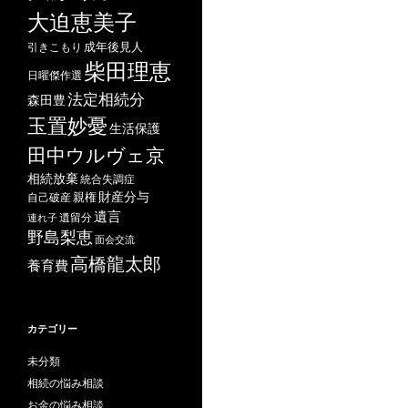
大迫恵美子
成年後見人
引きこもり
柴田理恵
日曜傑作選
法定相続分
森田豊
玉置妙憂
生活保護
田中ウルヴェ京
相続放棄
統合失調症
財産分与
自己破産
親権
遺言
遺留分
連れ子
野島梨恵
面会交流
高橋龍太郎
養育費
カテゴリー
未分類
相続の悩み相談
お金の悩み相談