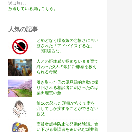
送は無し。
放送している局はこちら。
人気の記事
とめどなく喋る娘の悲惨さに言い
渡された「アドバイスするな」
「9割喋るな」
人との距離感が掴めないまま育て
終わった3人の娘に距離感を教え
られる母親
引き取った母の風見鶏的言動に振
り回される相談者に刺さったのは
柴田理恵の激
娘16の怒った形相が怖くて妻を
介してしか接することができない
親父
高齢者虐待防止法発動体験談。食
い下がる養護者を追い込む坂井眞