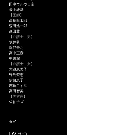
田中ウルヴェ京
最上雄基
【医師】
高橋龍太郎
森田浩一郎
森田豊
【弁護士 男】
坂井眞
塩谷崇之
高中正彦
中川潤
【弁護士 女】
大迫恵美子
野島梨恵
伊藤恵子
志賀こず江
高田智美
【美容家】
佐伯チズ
タグ
うつ
DV