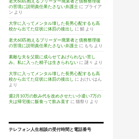
老犬60匹抱えるブリーダー廃業者と債務整理後
の苦境に説明責任果たさない弁護士
に
ブライア
ン
より
大学に入ってメンタル壊した長男心配するも高
校から出てた症状に体罰の後出し
に
鯖
より
老犬60匹抱えるブリーダー廃業者と債務整理後
の苦境に説明責任果たさない弁護士
に
もち
より
素敵な夫を父親に成らせてあげられない苦し
み。私に入った精子は生きられない
に
謎々
より
大学に入ってメンタル壊した長男心配するも高
校から出てた症状に体罰の後出し
に
おけいはん
より
週2月10万の飲み代を改めさせたい小遣い7万の
夫は帰宅後に飯食って飲み直す
に
猫祭り
より
テレフォン人生相談の受付時間と電話番号