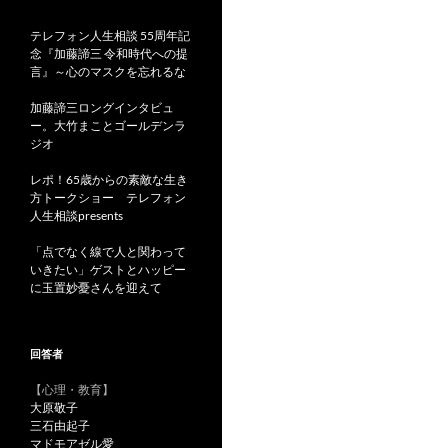
テレフォン人生相談 55周年記
念『加藤諦三 令和時代への提
言』～心のマスクを忘れるな
加藤諦三ロングインタビュ
ー。大竹まことゴールデンラ
ジオ
レポ！65歳からの素敵な生き
方トークショー テレフォン
人生相談presents
「点でなく線で人と関わって
いきたい」ゲストとハッピー
に玉置妙憂さんを迎えて
回答者
【心理・教育】
大原敬子
三石由起子
マドモアゼル愛