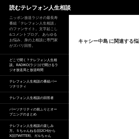
読むテレフォン人生相談
ニッポン放送ラジオの最長寿
番組「テレフォン人生相談」
のファンサイト。文字起こし
&コメントブログ。 あらゆる
お悩み、身の上相談に専門家
キャシー中島 に関連する
がズバリ回答。
どこで聞く？テレフォン人生相
談。RADIKO(ラジコ)で聞けるラ
ジオ放送局と放送時間
テレフォン人生相談の番組パー
ソナリティ
テレフォン人生相談の回答者
パーソナリティの前ふりとオー
プニングのまとめ
テレフォン人生相談の楽しみ
方。５ちゃんねる(旧2CH)から
X(旧TWITTER)、ガルちゃん