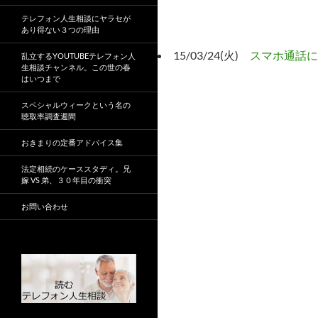
テレフォン人生相談にヤラセが
あり得ない３つの理由
15/03/24(火)
スマホ通話に
乱立するYOUTUBEテレフォン人
生相談チャンネル。この世の春
はいつまで
スペシャルウィークという名の
聴取率調査週間
おきまりの定番アドバイス集
法定相続のケーススタディ。兄
嫁 VS 弟、３０年目の衝突
お問い合わせ