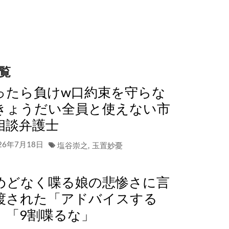
覧
ったら負けw口約束を守らな
きょうだい全員と使えない市
相談弁護士
26年7月18日
塩谷崇之
,
玉置妙憂
めどなく喋る娘の悲惨さに言
渡された「アドバイスする
」「9割喋るな」