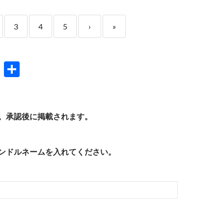
3
4
5
›
»
H
共
at
有
e
n
。承認後に掲載されます。
a
ンドルネームを入れてください。