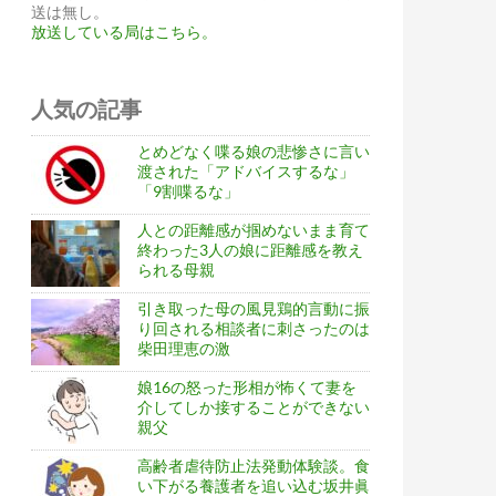
送は無し。
放送している局はこちら。
人気の記事
とめどなく喋る娘の悲惨さに言い
渡された「アドバイスするな」
「9割喋るな」
人との距離感が掴めないまま育て
終わった3人の娘に距離感を教え
られる母親
引き取った母の風見鶏的言動に振
り回される相談者に刺さったのは
柴田理恵の激
娘16の怒った形相が怖くて妻を
介してしか接することができない
親父
高齢者虐待防止法発動体験談。食
い下がる養護者を追い込む坂井眞