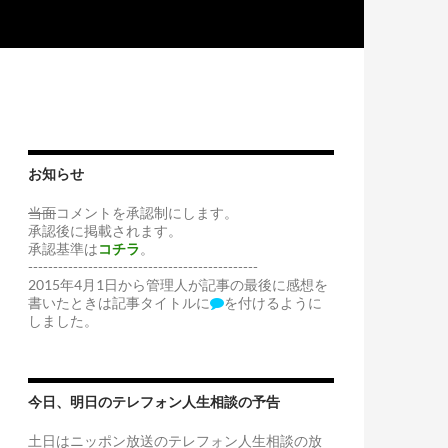
お知らせ
当面
コメントを承認制にします。
承認後に掲載されます。
承認基準は
コチラ
。
----------------------------------------------
2015年4月1日から管理人が記事の最後に感想を
書いたときは記事タイトルに
を付けるように
しました。
今日、明日のテレフォン人生相談の予告
土日はニッポン放送のテレフォン人生相談の放