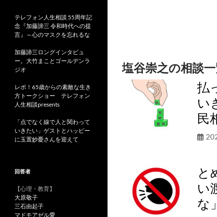
テレフォン人生相談 55周年記
念『加藤諦三 令和時代への提
言』～心のマスクを忘れるな
加藤諦三ロングインタビュ
ー。大竹まことゴールデンラ
塩谷崇之の相談一
ジオ
払
レポ！65歳からの素敵な生き
方トークショー テレフォン
い
人生相談presents
民
「点でなく線で人と関わって
いきたい」ゲストとハッピー
20
に玉置妙憂さんを迎えて
と
回答者
い
【心理・教育】
大原敬子
な
三石由起子
マドモアゼル愛