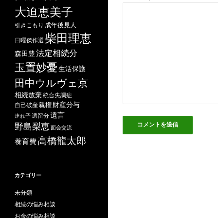
大迫恵美子
成年後見人
引きこもり
柴田理恵
日曜傑作選
法定相続分
森田豊
玉置妙憂
生活保護
田中ウルヴェ京
相続放棄
統合失調症
財産分与
自己破産
親権
遺言
遺留分
連れ子
野島梨恵
面会交流
高橋龍太郎
養育費
カテゴリー
未分類
相続の悩み相談
お金の悩み相談