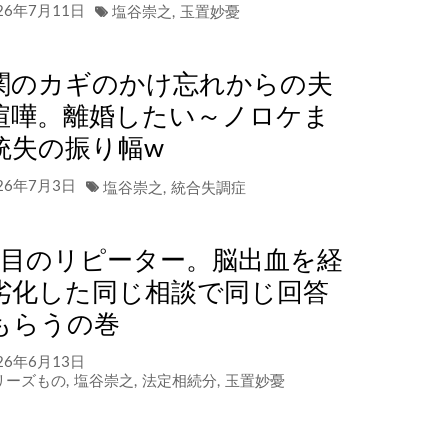
26年7月11日
塩谷崇之
,
玉置妙憂
関のカギのかけ忘れからの夫
喧嘩。離婚したい～ノロケま
統失の振り幅w
26年7月3日
塩谷崇之
,
統合失調症
年目のリピーター。脳出血を経
劣化した同じ相談で同じ回答
もらうの巻
26年6月13日
リーズもの
,
塩谷崇之
,
法定相続分
,
玉置妙憂