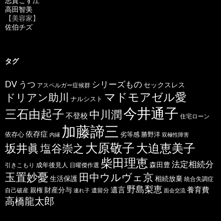
志賀こず江
高田智美
【美容家】
佐伯チズ
タグ
うつ
シリーズもの
DV
セックスレス
アスペルガー症候群
マドモアゼル愛
ドリアン助川
ナルシスト
今井通子
三石由起子
中川潤
不登校
住宅ローン
加藤諦三
依存症
依存心
劣等感
勝野洋
内縁
双極性障害
大原敬子
坂井眞
大迫恵美子
塩谷崇之
柴田理恵
法定相続分
森田豊
成年後見人
日曜傑作選
引きこもり
玉置妙憂
田中ウルヴェ京
生活保護
相続放棄
統合失調症
野島梨恵
遺言
養育費
財産分与
自己破産
親権
遺留分
連れ子
面会交流
高橋龍太郎