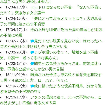
ればこんな男と結婚しません」
17/04/19(水)
ドロドロにならない不倫。「なんで不倫し
たの？」突き放す女弁護士
17/04/18(火)
「夫にとって戻るメリットは？」大迫恵美
子の尋問に泣き出す不貞妻
17/04/17(月)
夫の不埒なLINEに怒った妻の倍返しが本気
の不倫に発展
17/02/23(木)
見たくない現実を見ない女。終わったハ
ズの不倫相手と連絡取り合う夫の言い訳
17/02/20(月)
ラブホ通いの妻５７。離婚を迷う不能
男。弁護士「迷ってるのは奥さん」
17/02/17(金)
間男への気持ちあからさま。離婚に迷う
妻。不倫を公認するしかない男の苦悩
16/11/01(火)
離婚された子持ち浮気娘の養育費を相談す
る男７４歳の話し方。ね、ね？、何々ね
16/10/29(土)
絵に描いたような優柔不断男。分かり過
ぎる息子の不登校のワケ
16/10/19(水)
アタシの理想と違う。夫への不満から、こ
れ見よがしに不倫に走る女４５歳