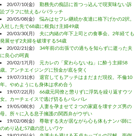
20/07/10(金)
勤務先の痴話に首つっ込んで現実味ない訴
訟ブラフに怯えるパパラッチ
20/05/08(金)
悩みはセフレ継続か友達に格下げかの2択。
入社した先で68歳に根負け主婦49歳
20/03/30(月)
夫に内緒の年下上司との食事会。2年経ても
発展せず2夫婦を破壊する54歳
20/02/21(金)
34年前の出張での過ちを知らずに逝った夫
に良心の呵責
20/02/17(月)
元カレの「変わらないね」に酔う主婦58
歳。アンチエイジングに預金が底を突く
19/07/31(水)
退官してもアッチはまだまだ現役。不倫10
年。やめようにも身体は求め合う
19/07/22(月)
66歳元同僚と懲りずに浮気を繰り返すウツ
女。カーチェイスで逃げ切るもバレバレ
19/05/08(水)
人妻を孕ませて２つの家庭を壊すクズ男の
母。所々に入る息子擁護の関西弁がウザい
19/02/08(金)
尊敬する夫が居ながら心も体もナンパ師に
のめり込む57歳の悲しいワケ
19/02/05(火)
弁護士を避ける不貞カップルの誤解。面倒