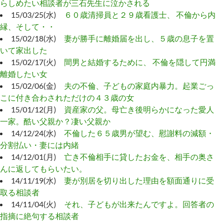
らしめたい相談者が三石先生に泣かされる
15/03/25(水)
６０歳清掃員と２９歳看護士、 不倫から内
縁、そして・・
15/02/18(水)
妻が勝手に離婚届を出し、５歳の息子を置
いて家出した
15/02/17(火)
間男と結婚するために、 不倫を隠して円満
離婚したい女
15/02/06(金)
夫の不倫、子どもの家庭内暴力。起業ごっ
こに付き合わされただけの４３歳の女
15/01/12(月)
資産家の父。母亡き後明らかになった愛人
一家。酷い父親か？凄い父親か
14/12/24(水)
不倫した６５歳男が望む、慰謝料の減額・
分割払い・妻には内緒
14/12/01(月)
亡き不倫相手に貸したお金を、相手の奥さ
んに返してもらいたい。
14/11/19(水)
妻が別居を切り出した理由を額面通りに受
取る相談者
14/11/04(火)
それ、子どもが出来たんですよ。回答者の
指摘に絶句する相談者