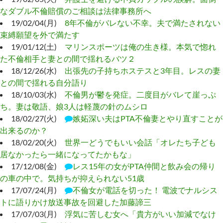
なダブル不倫賠償のご相談は法律事務所へ
19/02/04(月)
8年不倫がバレない不幸。夫で満たされない
束縛願望を外で満たす
19/01/12(土)
マリンスポーツは俺の生き様。本気で惚れ
た不倫相手と妻との間で揺れるバツ２
18/12/26(水)
出張先の子持ちホステスと3年目。レスの妻
との間で揺れる自分語り
18/10/03(水)
不倫男が鬱を発症。二度目がバレて崖っぷ
ち。妻は敬語、娘3人は軽蔑の針のムシロ
18/02/27(火)
嫉妬深い夫はPTA不倫妻とやり直すことが
出来るのか？
18/02/20(火)
世界一どうでもいい会話「オレたち子ども
居なかったら一緒になってたかもな」
17/12/08(金)
レス15年の女がPTA仲間と飲み会の帰り
の車の中で。気持ちが抑えられない51歳
17/07/24(月)
不倫女が電話を切った！ 電波でナルシス
トに語りかけ放送事故を回避した加藤諦三
17/07/03(月)
浮気に苦しむ女へ「貴方がいい加減でなけ