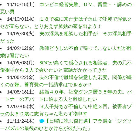
14/10/18(土)
コンビニ経営失敗、ＤＶ、留置・・諦めの
悪い男
14/10/01(水)
１８で嫁に来た妻は子沢山で託卵で浮気ク
セが直らない。とりあえず舅姑の家を出よう！
14/09/30(火)
夫の浮気を相談した相手が、その浮気相手
だった
14/09/12(金)
教師どうしの不倫で帰ってこない夫だが離
婚は避けたい
14/09/08(月)
SOCが高くて感心される相談者。夫の元不
倫相手から３人で会いたいと電話がかかってきた
14/08/22(金)
夫の不倫で離婚を決意した若妻。関係が続
くのが嫌。養育費の一括請求はできるか？
14/08/16(土)
結婚４０年、社交ダンス暦３５年の夫。パ
ートナーのアパートに泊まる夫と離婚したい
12/07/05(木)
３人子持ちが不倫して中絶３回。被害者ヅ
ラの女６０歳に志賀ちゃん堪らず物申す
11/11/24(木)
【日曜に読む傑作選】アラ還女「ジグソ
ーパズルの最後のひとかけらが彼だった」