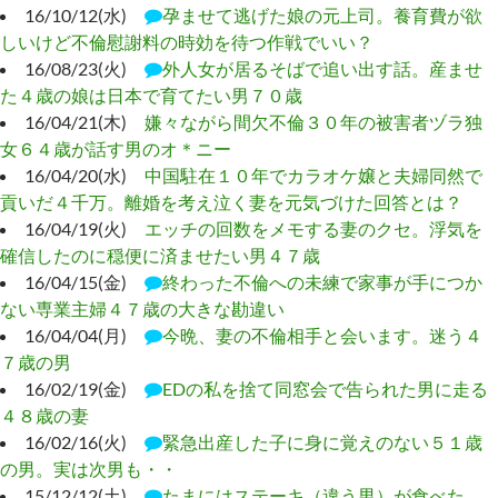
16/10/12(水)
孕ませて逃げた娘の元上司。養育費が欲
しいけど不倫慰謝料の時効を待つ作戦でいい？
16/08/23(火)
外人女が居るそばで追い出す話。産ませ
た４歳の娘は日本で育てたい男７０歳
16/04/21(木)
嫌々ながら間欠不倫３０年の被害者ヅラ独
女６４歳が話す男のオ＊ニー
16/04/20(水)
中国駐在１０年でカラオケ嬢と夫婦同然で
貢いだ４千万。離婚を考え泣く妻を元気づけた回答とは？
16/04/19(火)
エッチの回数をメモする妻のクセ。浮気を
確信したのに穏便に済ませたい男４７歳
16/04/15(金)
終わった不倫への未練で家事が手につか
ない専業主婦４７歳の大きな勘違い
16/04/04(月)
今晩、妻の不倫相手と会います。迷う４
７歳の男
16/02/19(金)
EDの私を捨て同窓会で告られた男に走る
４８歳の妻
16/02/16(火)
緊急出産した子に身に覚えのない５１歳
の男。実は次男も・・
15/12/12(土)
たまにはステーキ（違う男）が食べた