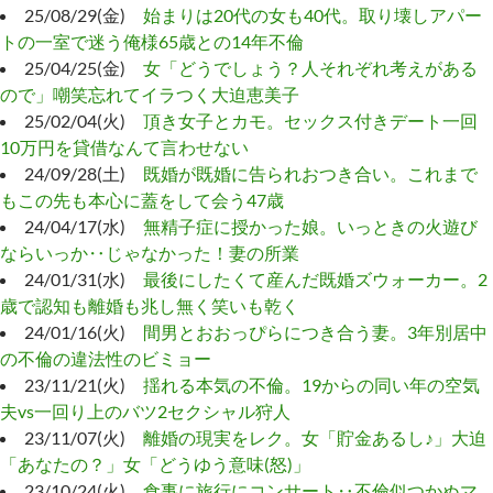
25/08/29(金)
始まりは20代の女も40代。取り壊しアパー
トの一室で迷う俺様65歳との14年不倫
25/04/25(金)
女「どうでしょう？人それぞれ考えがある
ので」嘲笑忘れてイラつく大迫恵美子
25/02/04(火)
頂き女子とカモ。セックス付きデート一回
10万円を貸借なんて言わせない
24/09/28(土)
既婚が既婚に告られおつき合い。これまで
もこの先も本心に蓋をして会う47歳
24/04/17(水)
無精子症に授かった娘。いっときの火遊び
ならいっか‥じゃなかった！妻の所業
24/01/31(水)
最後にしたくて産んだ既婚ズウォーカー。2
歳で認知も離婚も兆し無く笑いも乾く
24/01/16(火)
間男とおおっぴらにつき合う妻。3年別居中
の不倫の違法性のビミョー
23/11/21(火)
揺れる本気の不倫。19からの同い年の空気
夫vs一回り上のバツ2セクシャル狩人
23/11/07(火)
離婚の現実をレク。女「貯金あるし♪」大迫
「あなたの？」女「どうゆう意味(怒)」
23/10/24(火)
食事に旅行にコンサート‥不倫似つかぬマ