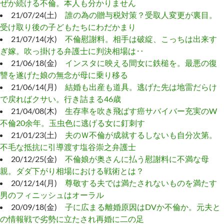
ぜか続ける不倫。本人も分かりません
21/07/24(土)
誰の為の贈与税対策？受取人変更が裏目。
受け取り後の子どもたちにわだかまり
21/07/14(水)
不倫慰謝料。相手は破綻、こっちは出来す
ぎ嫁。吹っ掛ける弁護士に判決相場は‥
21/06/18(金)
インスタに映える間女に鉄槌を。最悪の復
讐を遂げた娘の無念が母に乗り移る
21/06/14(月)
結婚も出産も道具。逃げた先は地雷だらけ
で戻ればクサい。行き詰まる46歳
21/04/08(木)
生存率を吹き飛ばす癌サバイバー充実のW
不倫20余年。玉虫色に逃げる女に釘刺す
21/01/23(土)
夫のＷ不倫が成就するしないも自分次第。
不毛な抵抗に引導渡す塩谷崇之弁護士
20/12/25(金)
不倫娘が奥さんに払う慰謝料に不満な母
親。ダダ下がり相場における戦術とは？
20/12/14(月)
尊敬する夫では満たされないものを満たす
男のフィニッシュはオーラル
20/09/18(金)
子に広まる離婚原因はDVか不倫か。元夫と
の情報戦で劣勢に立たされ再婚に二の足