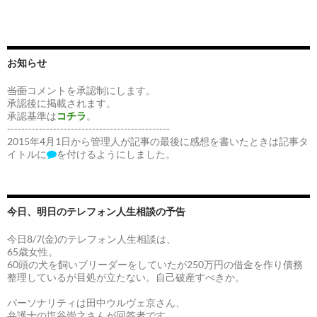
お知らせ
当面
コメントを承認制にします。
承認後に掲載されます。
承認基準は
コチラ
。
----------------------------------------------
2015年4月1日から管理人が記事の最後に感想を書いたときは記事タ
イトルに
を付けるようにしました。
今日、明日のテレフォン人生相談の予告
今日8/7(金)のテレフォン人生相談は、
65歳女性。
60頭の犬を飼いブリーダーをしていたが250万円の借金を作り債務
整理しているが目処が立たない。自己破産すべきか。
パーソナリティは田中ウルヴェ京さん、
弁護士の塩谷崇之さんが回答者です。