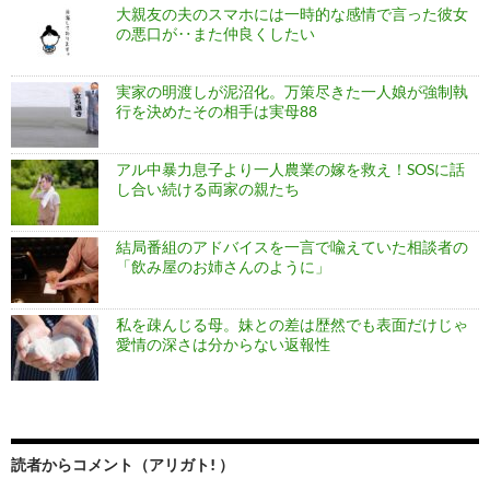
大親友の夫のスマホには一時的な感情で言った彼女
の悪口が‥また仲良くしたい
実家の明渡しが泥沼化。万策尽きた一人娘が強制執
行を決めたその相手は実母88
アル中暴力息子より一人農業の嫁を救え！SOSに話
し合い続ける両家の親たち
結局番組のアドバイスを一言で喩えていた相談者の
「飲み屋のお姉さんのように」
私を疎んじる母。妹との差は歴然でも表面だけじゃ
愛情の深さは分からない返報性
読者からコメント（アリガト! ）