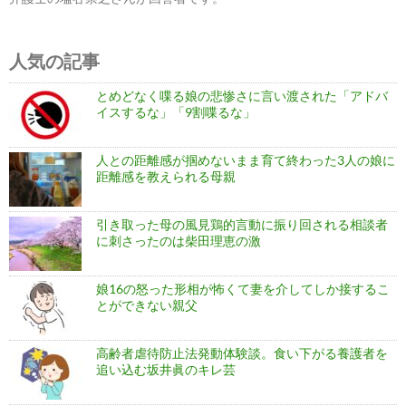
人気の記事
とめどなく喋る娘の悲惨さに言い渡された「アドバ
イスするな」「9割喋るな」
人との距離感が掴めないまま育て終わった3人の娘に
距離感を教えられる母親
引き取った母の風見鶏的言動に振り回される相談者
に刺さったのは柴田理恵の激
娘16の怒った形相が怖くて妻を介してしか接するこ
とができない親父
高齢者虐待防止法発動体験談。食い下がる養護者を
追い込む坂井眞のキレ芸