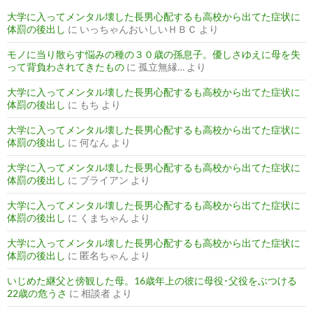
大学に入ってメンタル壊した長男心配するも高校から出てた症状に
体罰の後出し
に
いっちゃんおいしいＨＢＣ
より
モノに当り散らす悩みの種の３０歳の孫息子。優しさゆえに母を失
って背負わされてきたもの
に
孤立無縁…
より
大学に入ってメンタル壊した長男心配するも高校から出てた症状に
体罰の後出し
に
もち
より
大学に入ってメンタル壊した長男心配するも高校から出てた症状に
体罰の後出し
に
何なん
より
大学に入ってメンタル壊した長男心配するも高校から出てた症状に
体罰の後出し
に
ブライアン
より
大学に入ってメンタル壊した長男心配するも高校から出てた症状に
体罰の後出し
に
くまちゃん
より
大学に入ってメンタル壊した長男心配するも高校から出てた症状に
体罰の後出し
に
匿名ちゃん
より
いじめた継父と傍観した母。16歳年上の彼に母役･父役をぶつける
22歳の危うさ
に
相談者
より