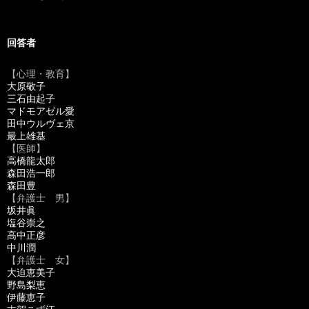
回答者
【心理・教育】
大原敬子
三石由起子
マドモアゼル愛
田中ウルヴェ京
最上雄基
【医師】
高橋龍太郎
森田浩一郎
森田豊
【弁護士 男】
坂井眞
塩谷崇之
高中正彦
中川潤
【弁護士 女】
大迫恵美子
野島梨恵
伊藤恵子