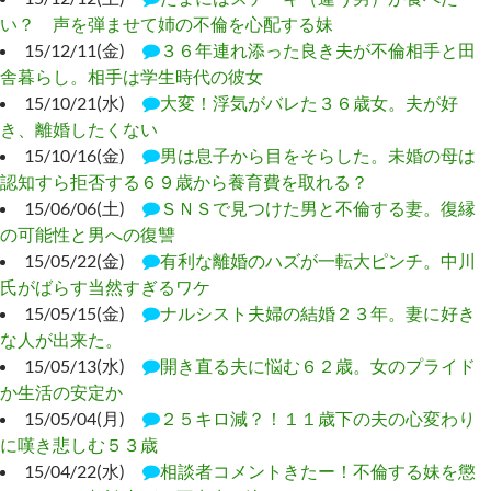
い？ 声を弾ませて姉の不倫を心配する妹
15/12/11(金)
３６年連れ添った良き夫が不倫相手と田
舎暮らし。相手は学生時代の彼女
15/10/21(水)
大変！浮気がバレた３６歳女。夫が好
き、離婚したくない
15/10/16(金)
男は息子から目をそらした。未婚の母は
認知すら拒否する６９歳から養育費を取れる？
15/06/06(土)
ＳＮＳで見つけた男と不倫する妻。復縁
の可能性と男への復讐
15/05/22(金)
有利な離婚のハズが一転大ピンチ。中川
氏がばらす当然すぎるワケ
15/05/15(金)
ナルシスト夫婦の結婚２３年。妻に好き
な人が出来た。
15/05/13(水)
開き直る夫に悩む６２歳。女のプライド
か生活の安定か
15/05/04(月)
２５キロ減？！１１歳下の夫の心変わり
に嘆き悲しむ５３歳
15/04/22(水)
相談者コメントきたー！不倫する妹を懲