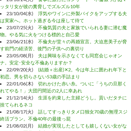
ッタリ女が彼の糞脅しでズルズル10年
23/10/04(水)
浮気やワインに外製バイクをアップする夫
は実家へ。ホット過ぎる今は座して待て
23/07/25(火)
不倫気質の夫と家族でいられる妻に潜む魔
物。やる気に火をつける標的と自己愛
23/06/21(水)
不倫夫が堂々の再婚宣言。大迫恵美子が脅
す前門の経済苦、後門の子供への裏切り
23/05/08(月)
夫は興味を示さなくても同窓会じゃオン
ナ。安定･安全な不倫ありますか？
22/09/20(火)
(結婚＋出産)✕2。今は年上に囲われ年下と
初恋。男を切らさない53歳の手詰まり
22/01/06(木)
切れかけた赤い糸。ついに「うちの旦那く
れてやる！」大団円間近の2人に幸あれ
21/12/14(火)
生涯を約束した主婦どうし。貢いだタチに
捨てられるネコ
21/08/17(火)
話してすっきりタメ口独女70歳の無理スジ
終活プラン。不倫40年の最後っ屁
21/08/02(月)
結婚が実現したとしても嬉しくない女がな