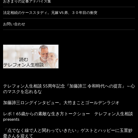
おきまりの定番アドバイス集
法定相続のケーススタディ。兄嫁 VS 弟、３０年目の衝突
お問い合わせ
テレフォン人生相談 55周年記念『加藤諦三 令和時代への提言』～心
のマスクを忘れるな
加藤諦三ロングインタビュー。大竹まことゴールデンラジオ
レポ！65歳からの素敵な生き方トークショー テレフォン人生相談
presents
「点でなく線で人と関わっていきたい」ゲストとハッピーに玉置妙
憂さんを迎えて