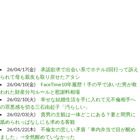
26/04/17(金)
承認欲求で出会い系でホテル2回行って訴え
られて母も親友も取り戻せたアタシ
26/04/10(金)
FaceTime10年履歴！手の平で泳いだ男が救
われた財産分与ルールと慰謝料相場
26/02/10(火)
幸せな結婚生活を手に入れて元不倫相手へ
の罪悪感を切る三石由起子「汚らしい」
26/02/03(火)
貴男の主観は一体どこにある？妻と間男に
舐められっぱなしにも求める客観
26/01/22(木)
不倫女の悲しい矛盾「車内弁当で目が醒め
ました」⇒全然醒めていなかった