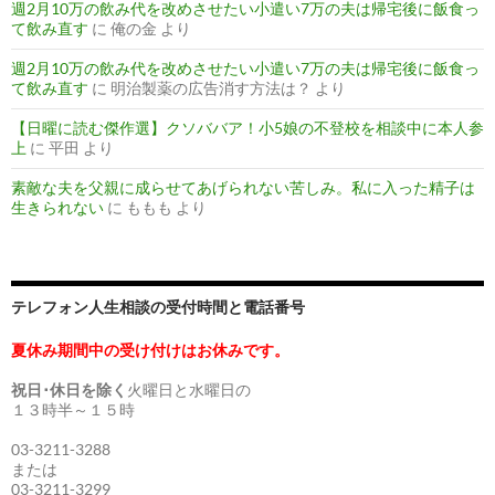
週2月10万の飲み代を改めさせたい小遣い7万の夫は帰宅後に飯食っ
て飲み直す
に
俺の金
より
週2月10万の飲み代を改めさせたい小遣い7万の夫は帰宅後に飯食っ
て飲み直す
に
明治製薬の広告消す方法は？
より
【日曜に読む傑作選】クソババア！小5娘の不登校を相談中に本人参
上
に
平田
より
素敵な夫を父親に成らせてあげられない苦しみ。私に入った精子は
生きられない
に
ももも
より
テレフォン人生相談の受付時間と電話番号
夏休み期間中の受け付けはお休みです。
祝日･休日を除く
火曜日と水曜日の
１３時半～１５時
03-3211-3288
または
03-3211-3299