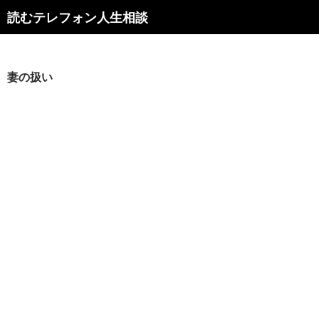
読むテレフォン人生相談
妻の扱い