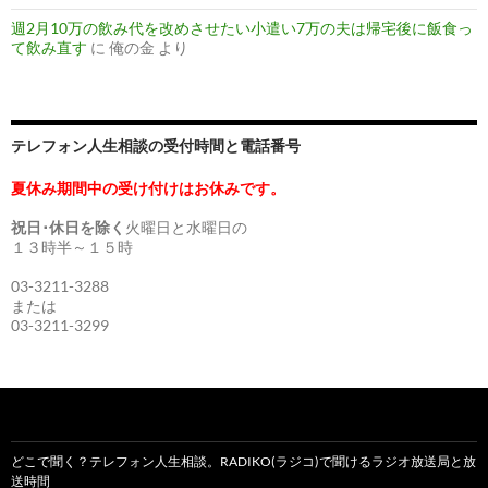
週2月10万の飲み代を改めさせたい小遣い7万の夫は帰宅後に飯食っ
て飲み直す
に
俺の金
より
テレフォン人生相談の受付時間と電話番号
夏休み期間中の受け付けはお休みです。
祝日･休日を除く
火曜日と水曜日の
１３時半～１５時
03-3211-3288
または
03-3211-3299
どこで聞く？テレフォン人生相談。RADIKO(ラジコ)で聞けるラジオ放送局と放
送時間