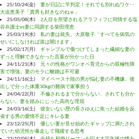
25/10/24(金)
妻が日記に竿判定！それでも別れぬワケ‥
大迫恵美子「貴男も好きなのねｗ」
25/05/08(木)
2人目を所望されるアラフィフに同情する塩
谷弁護士vs妻に同調する柴田理恵
25/03/19(水)
私の妻は統失。大原敬子「すべてを病気の
せいにしなければ道は開けます」
25/02/17(月)
ギャンブルで傷つけてしまった繊細な妻の
ずっと理解できなかった言葉が分かった日
24/11/21(木)
元々の性格がワンオペ育児からの双極性障
害で増強。妻のモラに離婚は不可避
24/11/16(土)
マイペース十段の男が悩む妻の不機嫌。後
出しで分った体重30kgの難病で家事担う
24/04/22(月)
不倫されるまで分からない、されても分か
らない。妻を踏みにじった高尚な理屈
24/03/16(土)
彼女いない歴の長さゆえに焦った結婚を反
省する男の愛情不足にキレる妻
23/12/25(月)
優しい妻が見せ始めたギャップに満たされ
ていた幼児性が暴走して飛躍する思考
23/10/05(木)
金持ち初婚リーマンを悩ます定年後の懐を