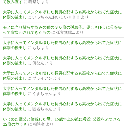
て飲み直す
に
猫祭り
より
大学に入ってメンタル壊した長男心配するも高校から出てた症状に
体罰の後出し
に
いっちゃんおいしいＨＢＣ
より
モノに当り散らす悩みの種の３０歳の孫息子。優しさゆえに母を失
って背負わされてきたもの
に
孤立無縁…
より
大学に入ってメンタル壊した長男心配するも高校から出てた症状に
体罰の後出し
に
もち
より
大学に入ってメンタル壊した長男心配するも高校から出てた症状に
体罰の後出し
に
何なん
より
大学に入ってメンタル壊した長男心配するも高校から出てた症状に
体罰の後出し
に
ブライアン
より
大学に入ってメンタル壊した長男心配するも高校から出てた症状に
体罰の後出し
に
くまちゃん
より
大学に入ってメンタル壊した長男心配するも高校から出てた症状に
体罰の後出し
に
匿名ちゃん
より
いじめた継父と傍観した母。16歳年上の彼に母役･父役をぶつける
22歳の危うさ
に
相談者
より