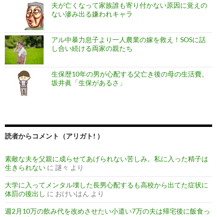
夫が亡くなって家族誰も寄り付かない原因に覚えの
ない滲み出る嫌われキャラ
アル中暴力息子より一人農業の嫁を救え！SOSに話
し合い続ける両家の親たち
生保歴10年の男が心配する父亡き後の母の生活費。
坂井眞「生保があるさ」
読者からコメント（アリガト! ）
素敵な夫を父親に成らせてあげられない苦しみ。私に入った精子は
生きられない
に
謎々
より
大学に入ってメンタル壊した長男心配するも高校から出てた症状に
体罰の後出し
に
おけいはん
より
週2月10万の飲み代を改めさせたい小遣い7万の夫は帰宅後に飯食っ