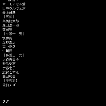
マドモアゼル愛
田中ウルヴェ京
最上雄基
【医師】
高橋龍太郎
森田浩一郎
森田豊
【弁護士 男】
坂井眞
塩谷崇之
高中正彦
中川潤
【弁護士 女】
大迫恵美子
野島梨恵
伊藤恵子
志賀こず江
高田智美
【美容家】
佐伯チズ
タグ