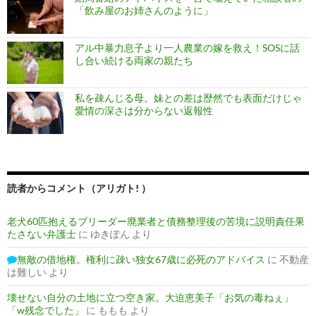
「飲み屋のお姉さんのように」
アル中暴力息子より一人農業の嫁を救え！SOSに話
し合い続ける両家の親たち
私を疎んじる母。妹との差は歴然でも表面だけじゃ
愛情の深さは分からない返報性
読者からコメント（アリガト! ）
老犬60匹抱えるブリーダー廃業者と債務整理後の苦境に説明責任果
たさない弁護士
に
ゆきぽん
より
無敵の借地権。権利に疎い独女67歳に必死のアドバイス
に
不動産
は難しい
より
壊せない自分の土地に立つ空き家。大迫恵美子「お気の毒ねぇ」
「w残念でした」
に
ももも
より