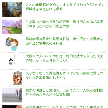
人との距離感が掴めないまま育て終わった3人の娘に
距離感を教えられる母親
引き取った母の風見鶏的言動に振り回される相談者
に刺さったのは柴田理恵の激
高齢者虐待防止法発動体験談。食い下がる養護者を
追い込む坂井眞のキレ芸
大親友の夫のスマホには一時的な感情で言った彼女
の悪口が‥また仲良くしたい
夫が亡くなって家族誰も寄り付かない原因に覚えの
ない滲み出る嫌われキャラ
実家の明渡しが泥沼化。万策尽きた一人娘が強制執
行を決めたその相手は実母88
結局番組のアドバイスを一言で喩えていた相談者の