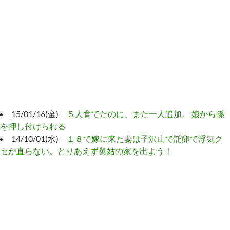
15/01/16(金)
５人育てたのに、また一人追加。 娘から孫
を押し付けられる
14/10/01(水)
１８で嫁に来た妻は子沢山で託卵で浮気ク
セが直らない。とりあえず舅姑の家を出よう！