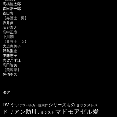
高橋龍太郎
森田浩一郎
森田豊
【弁護士 男】
坂井眞
塩谷崇之
高中正彦
中川潤
【弁護士 女】
大迫恵美子
野島梨恵
伊藤恵子
志賀こず江
高田智美
【美容家】
佐伯チズ
タグ
うつ
シリーズもの
DV
セックスレス
アスペルガー症候群
マドモアゼル愛
ドリアン助川
ナルシスト