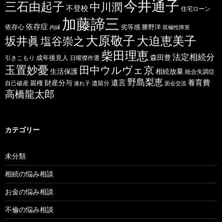
今井通子
三石由起子
中川潤
不登校
住宅ローン
加藤諦三
依存症
依存心
劣等感
勝野洋
内縁
双極性障害
大原敬子
坂井眞
大迫恵美子
塩谷崇之
柴田理恵
法定相続分
森田豊
成年後見人
日曜傑作選
引きこもり
玉置妙憂
田中ウルヴェ京
生活保護
相続放棄
統合失調症
野島梨恵
遺言
養育費
財産分与
自己破産
親権
遺留分
連れ子
面会交流
高橋龍太郎
カテゴリー
未分類
相続の悩み相談
お金の悩み相談
不倫の悩み相談