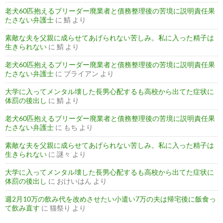
老犬60匹抱えるブリーダー廃業者と債務整理後の苦境に説明責任果
たさない弁護士
に
鯖
より
素敵な夫を父親に成らせてあげられない苦しみ。私に入った精子は
生きられない
に
鯖
より
老犬60匹抱えるブリーダー廃業者と債務整理後の苦境に説明責任果
たさない弁護士
に
ブライアン
より
大学に入ってメンタル壊した長男心配するも高校から出てた症状に
体罰の後出し
に
鯖
より
老犬60匹抱えるブリーダー廃業者と債務整理後の苦境に説明責任果
たさない弁護士
に
もち
より
素敵な夫を父親に成らせてあげられない苦しみ。私に入った精子は
生きられない
に
謎々
より
大学に入ってメンタル壊した長男心配するも高校から出てた症状に
体罰の後出し
に
おけいはん
より
週2月10万の飲み代を改めさせたい小遣い7万の夫は帰宅後に飯食っ
て飲み直す
に
猫祭り
より