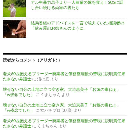
アル中暴力息子より一人農業の嫁を救え！SOSに話
し合い続ける両家の親たち
結局番組のアドバイスを一言で喩えていた相談者の
「飲み屋のお姉さんのように」
読者からコメント（アリガト! ）
老犬60匹抱えるブリーダー廃業者と債務整理後の苦境に説明責任果
たさない弁護士
に
沼の底
より
壊せない自分の土地に立つ空き家。大迫恵美子「お気の毒ねぇ」
「w残念でした」
に
くまちゃん
より
壊せない自分の土地に立つ空き家。大迫恵美子「お気の毒ねぇ」
「w残念でした」
に
女パチプロ (37歳)
より
老犬60匹抱えるブリーダー廃業者と債務整理後の苦境に説明責任果
たさない弁護士
に
くまちゃん
より