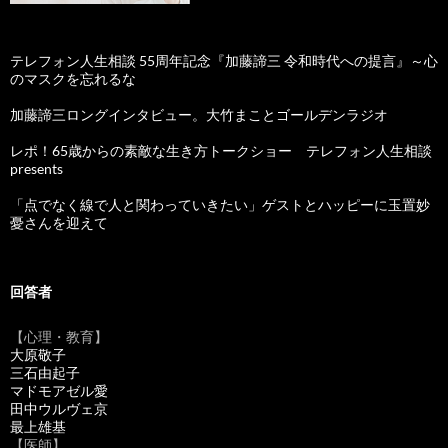
テレフォン人生相談 55周年記念『加藤諦三 令和時代への提言』～心
のマスクを忘れるな
加藤諦三ロングインタビュー。大竹まことゴールデンラジオ
レポ！65歳からの素敵な生き方トークショー テレフォン人生相談
presents
「点でなく線で人と関わっていきたい」ゲストとハッピーに玉置妙
憂さんを迎えて
回答者
【心理・教育】
大原敬子
三石由起子
マドモアゼル愛
田中ウルヴェ京
最上雄基
【医師】