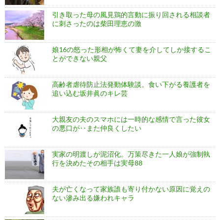
引き取った母の風見鶏的言動に振り回される相談者
に刺さったのは柴田理恵の激
娘16の怒った形相が怖くて妻を介してしか接するこ
とができない親父
高齢者虐待防止法発動体験談。食い下がる養護者を
追い込む坂井眞のキレ芸
大親友の夫のスマホには一時的な感情で言った彼女
の悪口が‥また仲良くしたい
実家の明渡しが泥沼化。万策尽きた一人娘が強制執
行を決めたその相手は実母88
夫が亡くなって家族誰も寄り付かない原因に覚えの
ない滲み出る嫌われキャラ