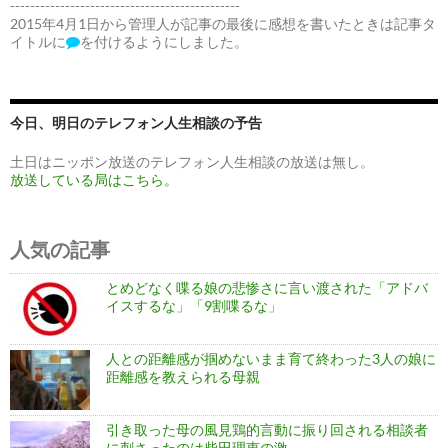
----------------------------------------------
2015年4月1日から管理人が記事の最後に感想を書いたときは記事タ
イトルに
を付けるようにしました。
今日、明日のテレフォン人生相談の予告
土日はニッポン放送のテレフォン人生相談の放送は無し。
放送している局はこちら。
人気の記事
とめどなく喋る娘の悲惨さに言い渡された「アドバ
イスするな」「9割喋るな」
人との距離感が掴めないまま育て終わった3人の娘に
距離感を教えられる母親
引き取った母の風見鶏的言動に振り回される相談者
に刺さったのは柴田理恵の激