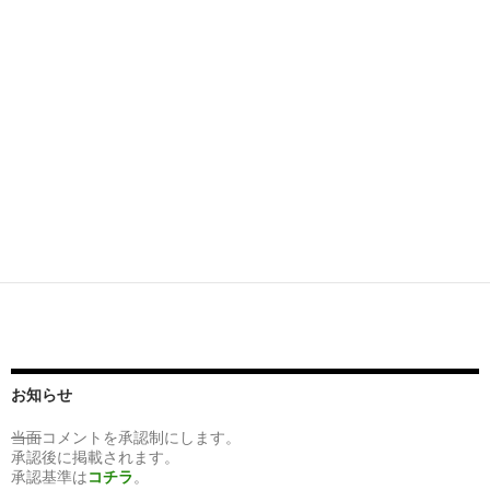
お知らせ
当面
コメントを承認制にします。
承認後に掲載されます。
承認基準は
コチラ
。