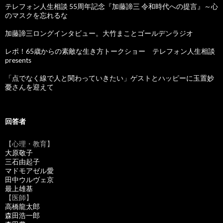
テレフォン人生相談 55周年記念『加藤諦三 令和時代への提言』～心
のマスクを忘れるな
加藤諦三ロングインタビュー。大竹まことゴールデンラジオ
レポ！65歳からの素敵な生き方トークショー テレフォン人生相談
presents
「点でなく線で人と関わっていきたい」ゲストとハッピーに玉置妙
憂さんを迎えて
回答者
【心理・教育】
大原敬子
三石由起子
マドモアゼル愛
田中ウルヴェ京
最上雄基
【医師】
高橋龍太郎
森田浩一郎