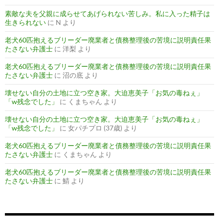
素敵な夫を父親に成らせてあげられない苦しみ。私に入った精子は
生きられない
に
N
より
老犬60匹抱えるブリーダー廃業者と債務整理後の苦境に説明責任果
たさない弁護士
に
洋梨
より
老犬60匹抱えるブリーダー廃業者と債務整理後の苦境に説明責任果
たさない弁護士
に
沼の底
より
壊せない自分の土地に立つ空き家。大迫恵美子「お気の毒ねぇ」
「w残念でした」
に
くまちゃん
より
壊せない自分の土地に立つ空き家。大迫恵美子「お気の毒ねぇ」
「w残念でした」
に
女パチプロ (37歳)
より
老犬60匹抱えるブリーダー廃業者と債務整理後の苦境に説明責任果
たさない弁護士
に
くまちゃん
より
老犬60匹抱えるブリーダー廃業者と債務整理後の苦境に説明責任果
たさない弁護士
に
鯖
より