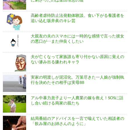
高齢者虐待防止法発動体験談。食い下がる養護者を
追い込む坂井眞のキレ芸
大親友の夫のスマホには一時的な感情で言った彼女
の悪口が‥また仲良くしたい
夫が亡くなって家族誰も寄り付かない原因に覚えの
ない滲み出る嫌われキャラ
実家の明渡しが泥沼化。万策尽きた一人娘が強制執
行を決めたその相手は実母88
アル中暴力息子より一人農業の嫁を救え！SOSに話
し合い続ける両家の親たち
結局番組のアドバイスを一言で喩えていた相談者の
「飲み屋のお姉さんのように」