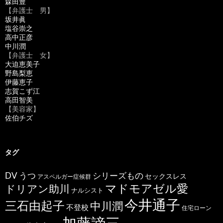
森田豊
【弁護士 男】
坂井眞
塩谷崇之
高中正彦
中川潤
【弁護士 女】
大迫恵美子
野島梨恵
伊藤恵子
志賀こず江
高田智美
【美容家】
佐伯チズ
タグ
うつ
シリーズもの
DV
セックスレス
アスペルガー症候群
マドモアゼル愛
ドリアン助川
ナルシスト
今井通子
三石由起子
中川潤
不登校
住宅ローン
加藤諦三