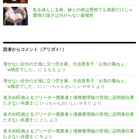
私を疎んじる母。妹との差は歴然でも表面だけじゃ
愛情の深さは分からない返報性
読者からコメント（アリガト! ）
壊せない自分の土地に立つ空き家。大迫恵美子「お気の毒ねぇ」
「w残念でした」
に
ももも
より
壊せない自分の土地に立つ空き家。大迫恵美子「お気の毒ねぇ」
「w残念でした」
に
いっちゃんおいしいＨＢＣ
より
老犬60匹抱えるブリーダー廃業者と債務整理後の苦境に説明責任果
たさない弁護士
に
いっちゃんおいしいＨＢＣ
より
老犬60匹抱えるブリーダー廃業者と債務整理後の苦境に説明責任果
たさない弁護士
に
とし
より
老犬60匹抱えるブリーダー廃業者と債務整理後の苦境に説明責任果
たさない弁護士
に
N
より