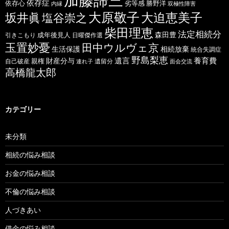
依存症
依存心
劣等感
勝野洋
内縁
双極性障害
大原敬子
坂井眞
大迫恵美子
塩谷崇之
柴田理恵
法定相続分
森田豊
成年後見人
日曜傑作選
引きこもり
玉置妙憂
田中ウルヴェ京
生活保護
相続放棄
統合失調症
野島梨恵
遺言
養育費
財産分与
自己破産
親権
遺留分
連れ子
面会交流
高橋龍太郎
カテゴリー
未分類
相続の悩み相談
お金の悩み相談
不倫の悩み相談
人づきあい
借金の悩み相談