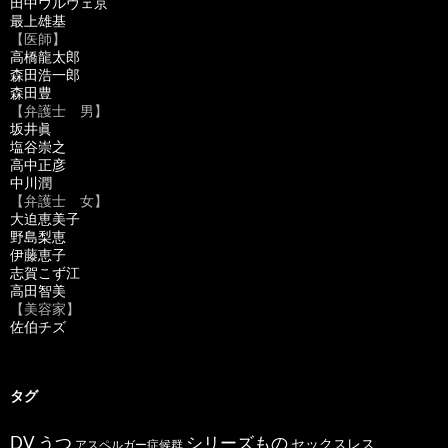
田中ウルヴェ京
最上雄基
【医師】
高橋龍太郎
森田浩一郎
森田豊
【弁護士 男】
坂井眞
塩谷崇之
高中正彦
中川潤
【弁護士 女】
大迫恵美子
野島梨恵
伊藤恵子
志賀こず江
高田智美
【美容家】
佐伯チズ
タグ
うつ
シリーズもの
DV
セックスレス
アスペルガー症候群