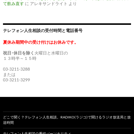
て飲み直す
に
アレキサンドライト
より
テレフォン人生相談の受付時間と電話番号
夏休み期間中の受け付けはお休みです。
祝日･休日を除く
火曜日と水曜日の
１３時半～１５時
03-3211-3288
または
03-3211-3299
どこで聞く？テレフォン人生相談。RADIKO(ラジコ)で聞けるラジオ放送局と放
送時間
テレフォン人生相談の番組パーソナリティ