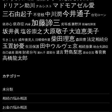
マドモアゼル愛
ドリアン助川
ナルシスト
今井通子
三石由起子
中川潤
不登校
住宅ローン
加藤諦三
依存症
依存心
劣等感
勝野洋
内縁
双極性障害
大原敬子
坂井眞
大迫恵美子
塩谷崇之
柴田理恵
法定相続分
森田豊
成年後見人
日曜傑作選
引きこもり
玉置妙憂
田中ウルヴェ京
生活保護
相続放棄
統合失調症
野島梨恵
遺言
養育費
財産分与
自己破産
親権
遺留分
連れ子
面会交流
高橋龍太郎
カテゴリー
未分類
相続の悩み相談
お金の悩み相談