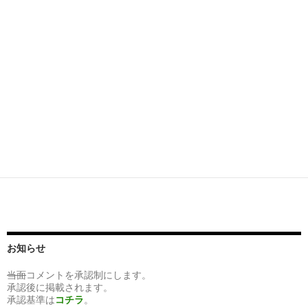
お知らせ
当面
コメントを承認制にします。
承認後に掲載されます。
承認基準は
コチラ
。