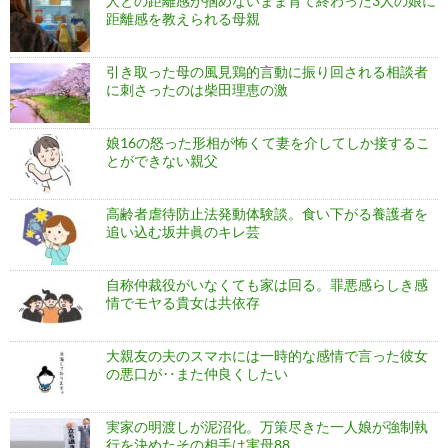
人との距離感が掴めないまま育て終わった3人の娘に
距離感を教えられる母親
引き取った母の風見鶏的言動に振り回される相談者
に刺さったのは柴田理恵の激
娘16の怒った形相が怖くて妻を介してしか接するこ
とができない親父
高齢者虐待防止法発動体験談。食い下がる養護者を
追い込む坂井眞のキレ芸
自称仲裁役がいなくても家は回る。罪悪感らしき感
情でモヤる貴女は共依存
大親友の夫のスマホには一時的な感情で言った彼女
の悪口が‥また仲良くしたい
実家の明渡しが泥沼化。万策尽きた一人娘が強制執
行を決めたその相手は実母88