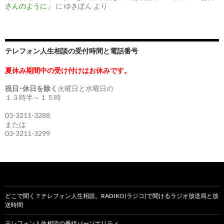
さんのように」
に
ゆきぽん
より
テレフォン人生相談の受付時間と電話番号
夏休み期間中の受け付けはお休みです。
祝日･休日を除く
火曜日と水曜日の
１３時半～１５時
03-3211-3288
または
03-3211-3299
どこで聞く？テレフォン人生相談。RADIKO(ラジコ)で聞けるラジオ放送局と放
送時間
テレフォン人生相談の番組パーソナリティ