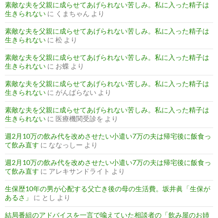
素敵な夫を父親に成らせてあげられない苦しみ。私に入った精子は
生きられない
に
くまちゃん
より
素敵な夫を父親に成らせてあげられない苦しみ。私に入った精子は
生きられない
に
松
より
素敵な夫を父親に成らせてあげられない苦しみ。私に入った精子は
生きられない
に
お蝶
より
素敵な夫を父親に成らせてあげられない苦しみ。私に入った精子は
生きられない
に
がんばらない
より
素敵な夫を父親に成らせてあげられない苦しみ。私に入った精子は
生きられない
に
医療機関受診を
より
週2月10万の飲み代を改めさせたい小遣い7万の夫は帰宅後に飯食っ
て飲み直す
に
ななっしー
より
週2月10万の飲み代を改めさせたい小遣い7万の夫は帰宅後に飯食っ
て飲み直す
に
アレキサンドライト
より
生保歴10年の男が心配する父亡き後の母の生活費。坂井眞「生保が
あるさ」
に
とし
より
結局番組のアドバイスを一言で喩えていた相談者の「飲み屋のお姉