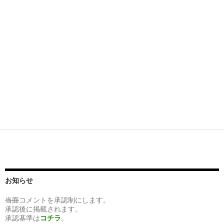
お知らせ
当面
コメントを承認制にします。
承認後に掲載されます。
承認基準は
コチラ
。