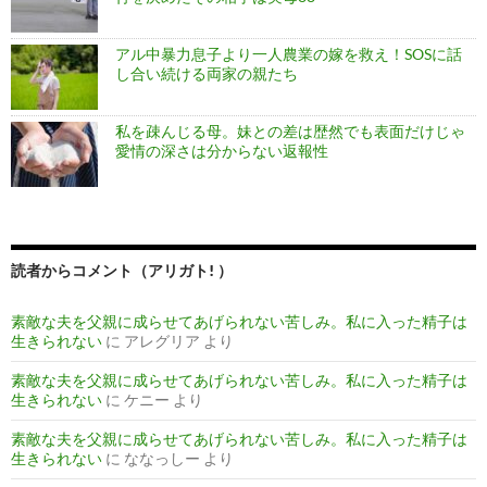
アル中暴力息子より一人農業の嫁を救え！SOSに話
し合い続ける両家の親たち
私を疎んじる母。妹との差は歴然でも表面だけじゃ
愛情の深さは分からない返報性
読者からコメント（アリガト! ）
素敵な夫を父親に成らせてあげられない苦しみ。私に入った精子は
生きられない
に
アレグリア
より
素敵な夫を父親に成らせてあげられない苦しみ。私に入った精子は
生きられない
に
ケニー
より
素敵な夫を父親に成らせてあげられない苦しみ。私に入った精子は
生きられない
に
ななっしー
より