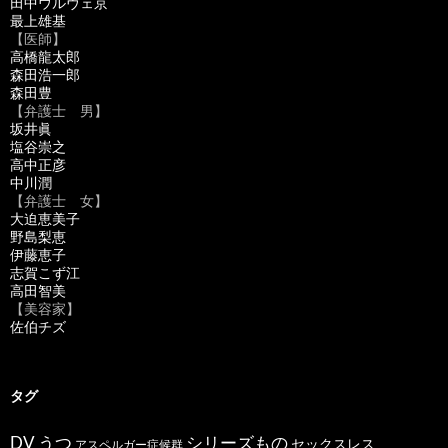
田中ウルヴェ京
最上雄基
【医師】
高橋龍太郎
森田浩一郎
森田豊
【弁護士 男】
坂井眞
塩谷崇之
高中正彦
中川潤
【弁護士 女】
大迫恵美子
野島梨恵
伊藤恵子
志賀こず江
高田智美
【美容家】
佐伯チズ
タグ
うつ
シリーズもの
DV
セックスレス
アスペルガー症候群