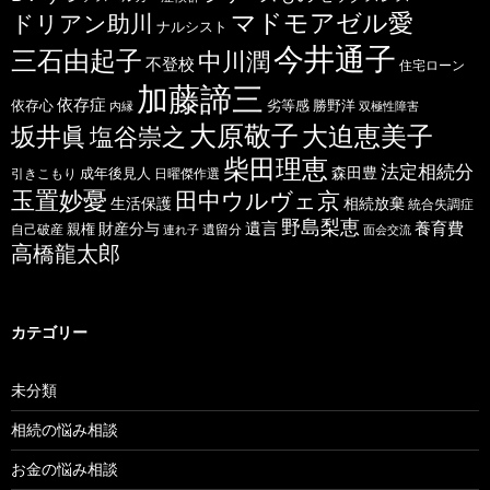
マドモアゼル愛
ドリアン助川
ナルシスト
今井通子
三石由起子
中川潤
不登校
住宅ローン
加藤諦三
依存症
依存心
劣等感
勝野洋
内縁
双極性障害
大原敬子
坂井眞
大迫恵美子
塩谷崇之
柴田理恵
法定相続分
森田豊
成年後見人
日曜傑作選
引きこもり
玉置妙憂
田中ウルヴェ京
生活保護
相続放棄
統合失調症
野島梨恵
遺言
養育費
財産分与
自己破産
親権
遺留分
連れ子
面会交流
高橋龍太郎
カテゴリー
未分類
相続の悩み相談
お金の悩み相談