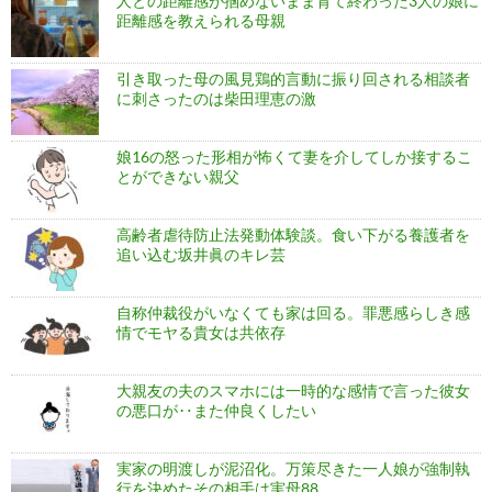
人との距離感が掴めないまま育て終わった3人の娘に
距離感を教えられる母親
引き取った母の風見鶏的言動に振り回される相談者
に刺さったのは柴田理恵の激
娘16の怒った形相が怖くて妻を介してしか接するこ
とができない親父
高齢者虐待防止法発動体験談。食い下がる養護者を
追い込む坂井眞のキレ芸
自称仲裁役がいなくても家は回る。罪悪感らしき感
情でモヤる貴女は共依存
大親友の夫のスマホには一時的な感情で言った彼女
の悪口が‥また仲良くしたい
実家の明渡しが泥沼化。万策尽きた一人娘が強制執
行を決めたその相手は実母88