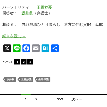
パーソナリティ：
玉置妙憂
回答者：
坂井眞
（弁護士）
相談者： 男53無職ひとり暮らし 遠方に住む父84 母80
生保歴10年の男が心配する父亡き後の母の生活
続きを読む
→
X
Li
F
E
H
共
n
ac
m
at
有
e
e
ail
e
ページ:
1
2
3
b
n
o
a
坂井眞
玉置妙憂
生活保護
o
k
投
1
2
…
959
次へ →