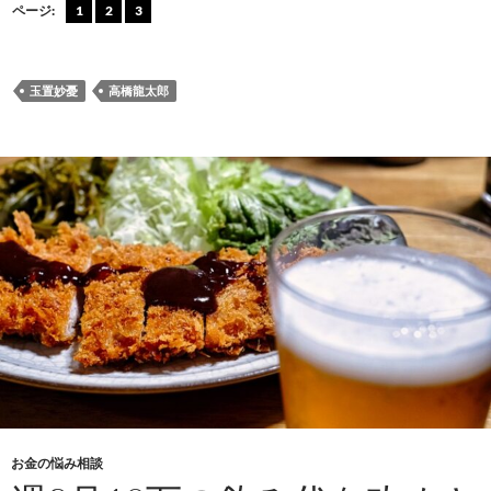
e
e
ail
e
ページ:
1
2
3
b
n
o
a
玉置妙憂
高橋龍太郎
o
k
お金の悩み相談