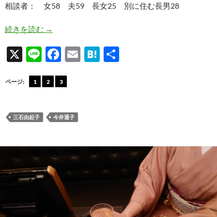
相談者： 女58 夫59 長女25 別に住む長男28
週2月10万の飲み代を改めさせたい小遣い7万の
続きを読む
→
X
Li
F
E
H
共
n
ac
m
at
有
e
e
ail
e
ページ:
1
2
3
b
n
o
a
三石由起子
今井通子
o
k