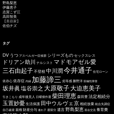
野島梨恵
伊藤恵子
志賀こず江
高田智美
【美容家】
佐伯チズ
タグ
うつ
シリーズもの
DV
セックスレス
アスペルガー症候群
マドモアゼル愛
ドリアン助川
ナルシスト
今井通子
三石由起子
中川潤
不登校
住宅ローン
加藤諦三
依存症
依存心
劣等感
勝野洋
内縁
双極性障害
大原敬子
坂井眞
大迫恵美子
塩谷崇之
柴田理恵
法定相続分
森田豊
成年後見人
日曜傑作選
引きこもり
玉置妙憂
田中ウルヴェ京
生活保護
相続放棄
統合失調症
野島梨恵
遺言
養育費
財産分与
自己破産
親権
遺留分
連れ子
面会交流