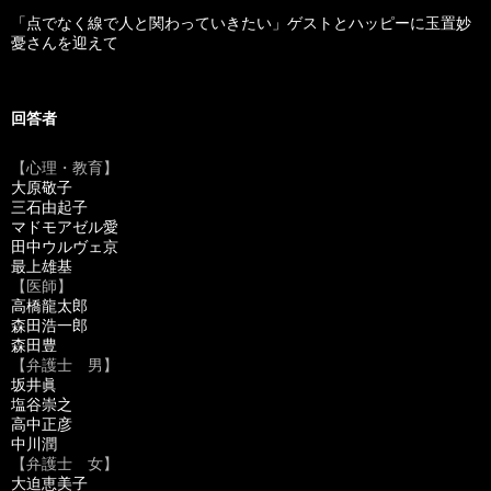
「点でなく線で人と関わっていきたい」ゲストとハッピーに玉置妙
憂さんを迎えて
回答者
【心理・教育】
大原敬子
三石由起子
マドモアゼル愛
田中ウルヴェ京
最上雄基
【医師】
高橋龍太郎
森田浩一郎
森田豊
【弁護士 男】
坂井眞
塩谷崇之
高中正彦
中川潤
【弁護士 女】
大迫恵美子