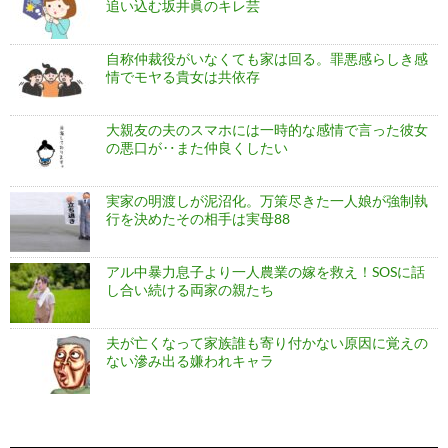
追い込む坂井眞のキレ芸
自称仲裁役がいなくても家は回る。罪悪感らしき感
情でモヤる貴女は共依存
大親友の夫のスマホには一時的な感情で言った彼女
の悪口が‥また仲良くしたい
実家の明渡しが泥沼化。万策尽きた一人娘が強制執
行を決めたその相手は実母88
アル中暴力息子より一人農業の嫁を救え！SOSに話
し合い続ける両家の親たち
夫が亡くなって家族誰も寄り付かない原因に覚えの
ない滲み出る嫌われキャラ