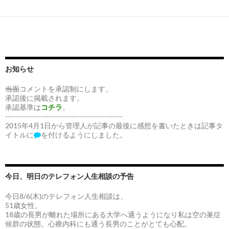
お知らせ
当面
コメントを承認制にします。
承認後に掲載されます。
承認基準は
コチラ
。
----------------------------------------------
2015年4月1日から管理人が記事の最後に感想を書いたときは記事タ
イトルに
を付けるようにしました。
今日、明日のテレフォン人生相談の予告
今日8/6(木)のテレフォン人生相談は、
51歳女性。
18歳の長男が離れた場所にある大学へ通うようになり私は空の巣症
候群の状態。心療内科にも通う長男のことがとても心配。