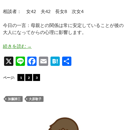
相談者： 女42 夫42 長女8 次女4
今日の一言：母親との関係は常に安定していることが後の
大人になってからの心理に影響します。
結局番組のアドバイスを一言で喩えていた相談者
続きを読む
→
X
Li
F
E
H
共
n
ac
m
at
有
e
e
ail
e
ページ:
1
2
3
b
n
o
a
加藤諦三
大原敬子
o
k