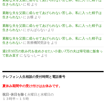
生きられない
に
松
より
素敵な夫を父親に成らせてあげられない苦しみ。私に入った精子は
生きられない
に
お蝶
より
素敵な夫を父親に成らせてあげられない苦しみ。私に入った精子は
生きられない
に
がんばらない
より
素敵な夫を父親に成らせてあげられない苦しみ。私に入った精子は
生きられない
に
医療機関受診を
より
週2月10万の飲み代を改めさせたい小遣い7万の夫は帰宅後に飯食っ
て飲み直す
に
ななっしー
より
テレフォン人生相談の受付時間と電話番号
夏休み期間中の受け付けはお休みです。
祝日･休日を除く
火曜日と水曜日の
１３時半～１５時