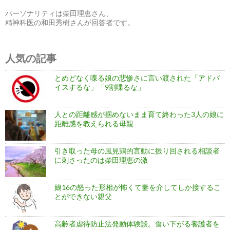
パーソナリティは柴田理恵さん、
精神科医の和田秀樹さんが回答者です。
人気の記事
とめどなく喋る娘の悲惨さに言い渡された「アドバ
イスするな」「9割喋るな」
人との距離感が掴めないまま育て終わった3人の娘に
距離感を教えられる母親
引き取った母の風見鶏的言動に振り回される相談者
に刺さったのは柴田理恵の激
娘16の怒った形相が怖くて妻を介してしか接するこ
とができない親父
高齢者虐待防止法発動体験談。食い下がる養護者を