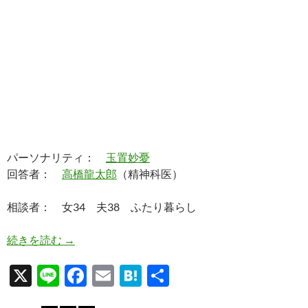
パーソナリティ：
玉置妙憂
回答者：
高橋龍太郎
（精神科医）
相談者： 女34 夫38 ふたり暮らし
素敵な夫を父親に成らせてあげられない苦しみ。
続きを読む
→
X
Li
F
E
H
共
n
ac
m
at
有