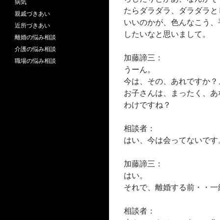
病気
たらダラダラ、ダラダラと
親戚づきあい
いいのかが、色んなこう、
近所づきあい
したいなと思いまして。
離婚の悩み相談
介護の悩み相談
加藤諦三：
職場の悩み相談
うーん。
今は、その、あれですか？
お子さんは、まったく、あ
わけですね？
相談者：
はい、今は会ってないです
加藤諦三：
はい。
それで、離婚する前・・一
相談者：