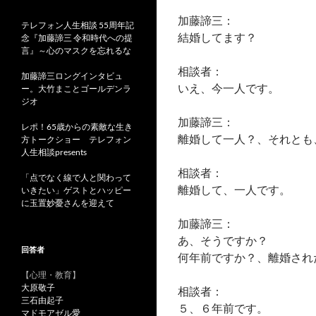
加藤諦三：
テレフォン人生相談 55周年記
結婚してます？
念『加藤諦三 令和時代への提
言』～心のマスクを忘れるな
相談者：
加藤諦三ロングインタビュ
いえ、今一人です。
ー。大竹まことゴールデンラ
ジオ
加藤諦三：
レポ！65歳からの素敵な生き
離婚して一人？、それとも
方トークショー テレフォン
人生相談presents
相談者：
「点でなく線で人と関わって
離婚して、一人です。
いきたい」ゲストとハッピー
に玉置妙憂さんを迎えて
加藤諦三：
あ、そうですか？
回答者
何年前ですか？、離婚され
【心理・教育】
大原敬子
相談者：
三石由起子
５、６年前です。
マドモアゼル愛