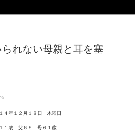
いられない母親と耳を塞
する
１４年１２月１８日 木曜日
１１歳 父６５ 母６１歳