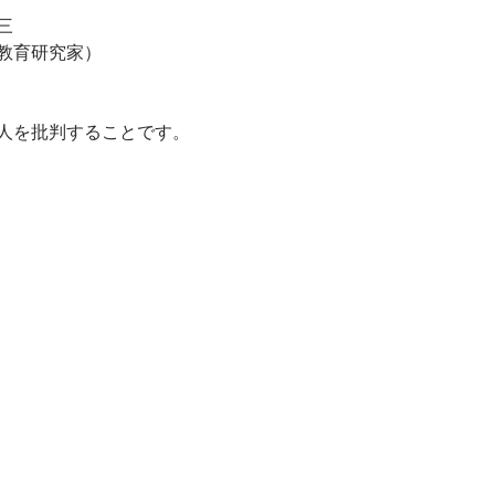
三
教育研究家）
人を批判することです。