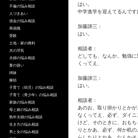
はい。
不倫の悩み相談
中学進学を迎えてるんです
人づきあい
借金の悩み相談
加藤諦三：
再就職
はい。
受験
土地・家の権利
相談者：
夫の浮気
どしても、なんか、勉強に
夫婦の悩み相談
くってえ、
妻の扱い
姉妹
加藤諦三：
嫁姑
はい。
子育て（幼児）の悩み相談
子育て（青少年）の悩み相談
相談者：
家族の悩み相談
あのお、取り掛かりとかが
母と娘の悩み相談
なくってえ、必ず、ダイニ
熟年夫婦の悩み相談
けど、そのときに、おもち
生き方の悩み相談
りとかあ、必ず、何か机の
男と女の悩み相談
らしたりとかあ、なんかそ