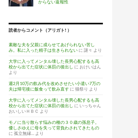
からない返報性
読者からコメント（アリガト! ）
素敵な夫を父親に成らせてあげられない苦し
み。私に入った精子は生きられない
に
謎々
より
大学に入ってメンタル壊した長男心配するも高
校から出てた症状に体罰の後出し
に
おけいはん
より
週2月10万の飲み代を改めさせたい小遣い7万の
夫は帰宅後に飯食って飲み直す
に
猫祭り
より
大学に入ってメンタル壊した長男心配するも高
校から出てた症状に体罰の後出し
に
いっちゃん
おいしいＨＢＣ
より
モノに当り散らす悩みの種の３０歳の孫息子。
優しさゆえに母を失って背負わされてきたもの
に
孤立無縁…
より