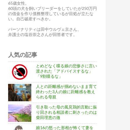
65歳女性。
60頭の犬を飼いブリーダーをしていたが250万円
の借金を作り債務整理しているが目処が立たな
い。自己破産すべきか。
パーソナリティは田中ウルヴェ京さん、
弁護士の塩谷崇之さんが回答者です。
人気の記事
とめどなく喋る娘の悲惨さに言い
渡された「アドバイスするな」
「9割喋るな」
人との距離感が掴めないまま育て
終わった3人の娘に距離感を教え
られる母親
引き取った母の風見鶏的言動に振
り回される相談者に刺さったのは
柴田理恵の激
娘16の怒った形相が怖くて妻を