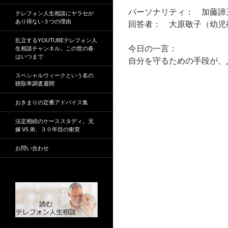
パーソナリティ： 加藤諦
テレフォン人生相談にヤラセが
あり得ない３つの理由
回答者： 大原敬子（幼児
乱立するYOUTUBEテレフォン人
今日の一言：
生相談チャンネル。この世の春
はいつまで
自分を守るための手段が、
スペシャルウィークという名の
聴取率調査週間
おきまりの定番アドバイス集
法定相続のケーススタディ。兄
嫁 VS 弟、３０年目の衝突
お問い合わせ