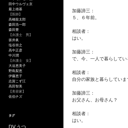
田中ウルヴェ京
最上雄基
加藤諦三：
【医師】
５、６年前。
高橋龍太郎
森田浩一郎
森田豊
相談者：
【弁護士 男】
はい。
坂井眞
塩谷崇之
高中正彦
加藤諦三：
中川潤
で、今、一人で暮らしてい
【弁護士 女】
大迫恵美子
野島梨恵
相談者：
伊藤恵子
自分の家族と暮らしていま
志賀こず江
高田智美
【美容家】
加藤諦三：
佐伯チズ
お父さん、お母さん？
相談者：
タグ
はい。
うつ
DV