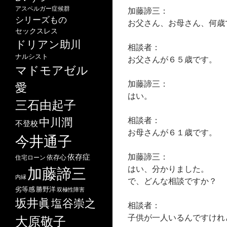
アスペルガー症候群
加藤諦三：
シリーズもの
お父さん、お母さん、何歳
セックスレス
ドリアン助川
相談者：
ナルシスト
お父さんが６５歳です。
マドモアゼル
加藤諦三：
愛
はい。
三石由起子
相談者：
中川潤
不登校
お母さんが６１歳です。
今井通子
加藤諦三：
依存症
依存心
住宅ローン
はい、分かりました。
加藤諦三
内縁
で、どんな相談ですか？
劣等感
勝野洋
双極性障害
坂井眞
塩谷崇之
相談者：
子供が一人いるんですけれ
大原敬子