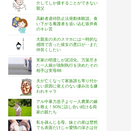
介してしか接することができない
親父
高齢者虐待防止法発動体験談。食
い下がる養護者を追い込む坂井眞
のキレ芸
大親友の夫のスマホには一時的な
感情で言った彼女の悪口が‥また
仲良くしたい
実家の明渡しが泥沼化。万策尽き
た一人娘が強制執行を決めたその
相手は実母88
夫が亡くなって家族誰も寄り付か
ない原因に覚えのない滲み出る嫌
われキャラ
アル中暴力息子より一人農業の嫁
を救え！SOSに話し合い続ける両
家の親たち
私を疎んじる母。妹との差は歴然
でも表面だけじゃ愛情の深さは分