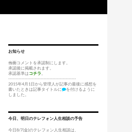
お知らせ
当面
コメントを承認制にします。
承認後に掲載されます。
承認基準は
コチラ
。
----------------------------------------------
2015年4月1日から管理人が記事の最後に感想を
書いたときは記事タイトルに
を付けるように
しました。
今日、明日のテレフォン人生相談の予告
今日8/7(金)のテレフォン人生相談は、