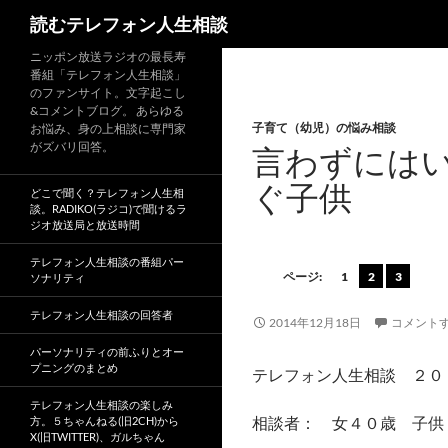
読むテレフォン人生相談
ニッポン放送ラジオの最長寿
番組「テレフォン人生相談」
のファンサイト。文字起こし
&コメントブログ。 あらゆる
子育て（幼児）の悩み相談
お悩み、身の上相談に専門家
がズバリ回答。
言わずには
ぐ子供
どこで聞く？テレフォン人生相
談。RADIKO(ラジコ)で聞けるラ
ジオ放送局と放送時間
テレフォン人生相談の番組パー
ページ:
1
2
3
ソナリティ
テレフォン人生相談の回答者
2014年12月18日
コメント
パーソナリティの前ふりとオー
プニングのまとめ
テレフォン人生相談 ２０
テレフォン人生相談の楽しみ
相談者： 女４０歳 子供
方。５ちゃんねる(旧2CH)から
X(旧TWITTER)、ガルちゃん