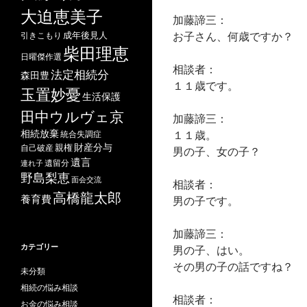
大迫恵美子
加藤諦三：
お子さん、何歳ですか？
成年後見人
引きこもり
柴田理恵
日曜傑作選
相談者：
法定相続分
森田豊
１１歳です。
玉置妙憂
生活保護
田中ウルヴェ京
加藤諦三：
相続放棄
１１歳。
統合失調症
財産分与
自己破産
親権
男の子、女の子？
遺言
遺留分
連れ子
野島梨恵
面会交流
相談者：
高橋龍太郎
養育費
男の子です。
加藤諦三：
カテゴリー
男の子、はい。
その男の子の話ですね？
未分類
相続の悩み相談
相談者：
お金の悩み相談