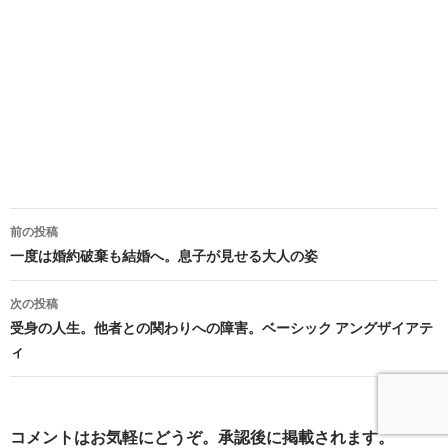
投
前の投稿
稿
一度は婚約破棄も結婚へ。息子が見せる大人の姿
ナ
次の投稿
ビ
受身の人生。他者との関わりへの障害。ベーシック アングザイアテ
ィ
ゲ
ー
シ
コメントはお気軽にどうぞ。承認後に掲載されます。