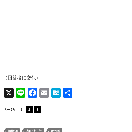
（回答者に交代）
X
Li
F
E
H
共
n
ac
m
at
有
e
e
ail
e
ページ:
1
2
3
b
n
o
a
勝野洋
森田浩一郎
歳の差