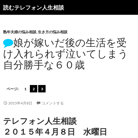
読むテレフォン人生相談
熟年夫婦の悩み相談
,
生き方の悩み相談
娘が嫁いだ後の生活を受
け入れられず泣いてしまう
自分勝手な６０歳
ページ:
1
2
3
2015年4月8日
コメントする
テレフォン人生相談
２０１５年４月８日 水曜日