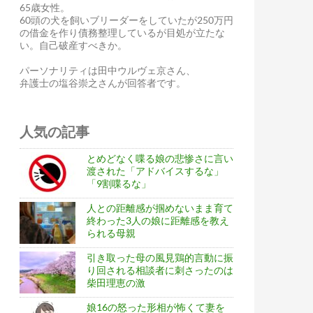
65歳女性。
60頭の犬を飼いブリーダーをしていたが250万円
の借金を作り債務整理しているが目処が立たな
い。自己破産すべきか。
パーソナリティは田中ウルヴェ京さん、
弁護士の塩谷崇之さんが回答者です。
人気の記事
とめどなく喋る娘の悲惨さに言い
渡された「アドバイスするな」
「9割喋るな」
人との距離感が掴めないまま育て
終わった3人の娘に距離感を教え
られる母親
引き取った母の風見鶏的言動に振
り回される相談者に刺さったのは
柴田理恵の激
娘16の怒った形相が怖くて妻を