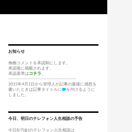
お知らせ
当面
コメントを承認制にします。
承認後に掲載されます。
承認基準は
コチラ
。
----------------------------------------------
2015年4月1日から管理人が記事の最後に感想を
書いたときは記事タイトルに
を付けるように
しました。
今日、明日のテレフォン人生相談の予告
今日8/7(金)のテレフォン人生相談は、