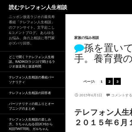
読むテレフォン人生相談
ニッポン放送ラジオの最長寿
番組「テレフォン人生相談」
のファンサイト。文字起こし
&コメントブログ。 あらゆる
家族の悩み相談
お悩み、身の上相談に専門家
がズバリ回答。
孫を置い
手。養育費
どこで聞く？テレフォン人生相
談。RADIKO(ラジコ)で聞けるラ
ジオ放送局と放送時間
テレフォン人生相談の番組パー
ページ:
1
2
3
ソナリティ
テレフォン人生相談の回答者
2015年6月1日
コメントす
パーソナリティの前ふりとオー
プニングのまとめ
テレフォン人生
テレフォン人生相談の楽しみ
２０１５年６月
方。５ちゃんねる(旧2CH)から
X(旧TWITTER)、ガルちゃん