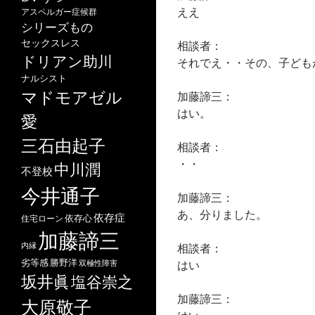
ええ
アスペルガー症候群
シリーズもの
セックスレス
相談者：
ドリアン助川
それでえ・・その、子ども
ナルシスト
マドモアゼル
加藤諦三：
はい。
愛
三石由起子
相談者：
・・
中川潤
不登校
今井通子
加藤諦三：
あ、分りました。
依存症
依存心
住宅ローン
加藤諦三
内縁
相談者：
劣等感
勝野洋
はい
双極性障害
坂井眞
塩谷崇之
加藤諦三：
大原敬子