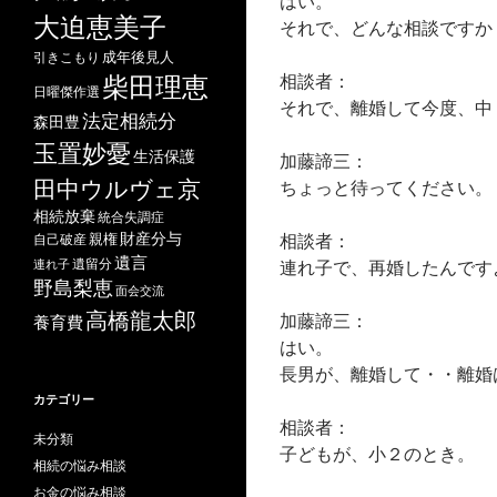
はい。
大迫恵美子
それで、どんな相談ですか
成年後見人
引きこもり
相談者：
柴田理恵
日曜傑作選
それで、離婚して今度、中
法定相続分
森田豊
玉置妙憂
生活保護
加藤諦三：
田中ウルヴェ京
ちょっと待ってください。
相続放棄
統合失調症
財産分与
相談者：
自己破産
親権
遺言
遺留分
連れ子で、再婚したんです
連れ子
野島梨恵
面会交流
高橋龍太郎
加藤諦三：
養育費
はい。
長男が、離婚して・・離婚
カテゴリー
相談者：
未分類
子どもが、小２のとき。
相続の悩み相談
お金の悩み相談