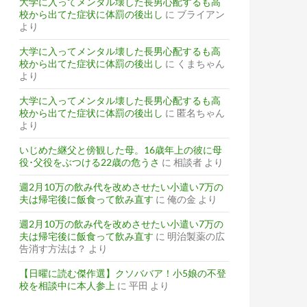
大学に入ってメンタル壊した長男心配するも高
校から出てた症状に体罰の後出し
に
ブライアン
より
大学に入ってメンタル壊した長男心配するも高
校から出てた症状に体罰の後出し
に
くまちゃん
より
大学に入ってメンタル壊した長男心配するも高
校から出てた症状に体罰の後出し
に
匿名ちゃん
より
いじめた継父と傍観した母。16歳年上の彼に母
役･父役をぶつける22歳の危うさ
に
相談者
より
週2月10万の飲み代を改めさせたい小遣い7万の
夫は帰宅後に飯食って飲み直す
に
俺の金
より
週2月10万の飲み代を改めさせたい小遣い7万の
夫は帰宅後に飯食って飲み直す
に
明治製薬の広
告消す方法は？
より
【日曜に読む傑作選】クソババア！小5娘の不登
校を相談中に本人参上
に
平田
より