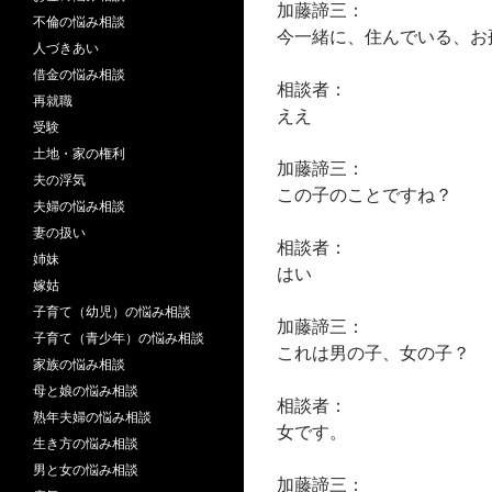
加藤諦三：
不倫の悩み相談
今一緒に、住んでいる、お
人づきあい
借金の悩み相談
相談者：
再就職
ええ
受験
土地・家の権利
加藤諦三：
夫の浮気
この子のことですね？
夫婦の悩み相談
妻の扱い
相談者：
姉妹
はい
嫁姑
子育て（幼児）の悩み相談
加藤諦三：
子育て（青少年）の悩み相談
これは男の子、女の子？
家族の悩み相談
母と娘の悩み相談
相談者：
熟年夫婦の悩み相談
女です。
生き方の悩み相談
男と女の悩み相談
加藤諦三：