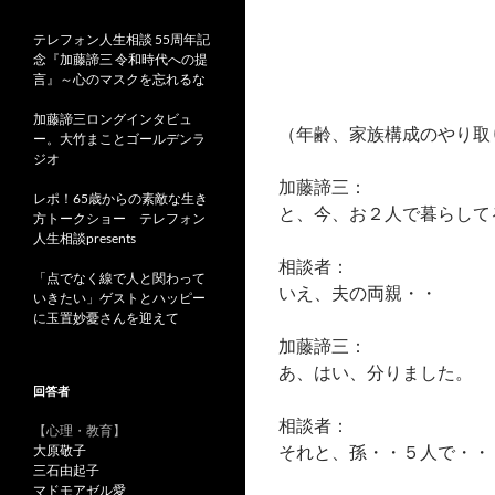
テレフォン人生相談 55周年記
念『加藤諦三 令和時代への提
言』～心のマスクを忘れるな
加藤諦三ロングインタビュ
（年齢、家族構成のやり取
ー。大竹まことゴールデンラ
ジオ
加藤諦三：
レポ！65歳からの素敵な生き
と、今、お２人で暮らして
方トークショー テレフォン
人生相談presents
相談者：
「点でなく線で人と関わって
いえ、夫の両親・・
いきたい」ゲストとハッピー
に玉置妙憂さんを迎えて
加藤諦三：
あ、はい、分りました。
回答者
相談者：
【心理・教育】
それと、孫・・５人で・・
大原敬子
三石由起子
マドモアゼル愛