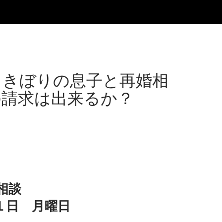
てきぼりの息子と再婚相
の請求は出来るか？
る
相談
１日 月曜日