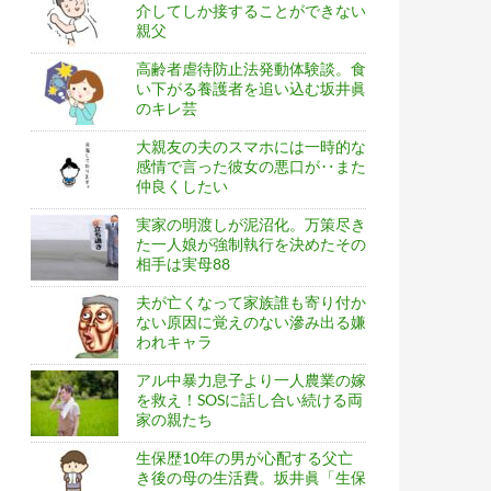
介してしか接することができない
親父
高齢者虐待防止法発動体験談。食
い下がる養護者を追い込む坂井眞
のキレ芸
大親友の夫のスマホには一時的な
感情で言った彼女の悪口が‥また
仲良くしたい
実家の明渡しが泥沼化。万策尽き
た一人娘が強制執行を決めたその
相手は実母88
夫が亡くなって家族誰も寄り付か
ない原因に覚えのない滲み出る嫌
われキャラ
アル中暴力息子より一人農業の嫁
を救え！SOSに話し合い続ける両
家の親たち
生保歴10年の男が心配する父亡
き後の母の生活費。坂井眞「生保