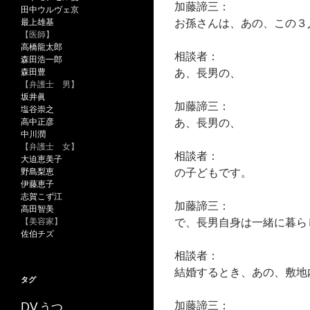
加藤諦三：
田中ウルヴェ京
お孫さんは、あの、この３
最上雄基
【医師】
高橋龍太郎
相談者：
森田浩一郎
あ、長男の、
森田豊
【弁護士 男】
坂井眞
加藤諦三：
塩谷崇之
あ、長男の、
高中正彦
中川潤
【弁護士 女】
相談者：
大迫恵美子
の子どもです。
野島梨恵
伊藤恵子
志賀こず江
加藤諦三：
高田智美
で、長男自身は一緒に暮ら
【美容家】
佐伯チズ
相談者：
結婚するとき、あの、敷地
タグ
加藤諦三：
うつ
DV