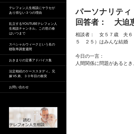
テレフォン人生相談にヤラセが
パーソナリテ
あり得ない３つの理由
回答者： 大迫
乱立するYOUTUBEテレフォン人
生相談チャンネル。この世の春
はいつまで
相談者： 女５７歳 夫６
５ ２５）はみんな結婚
スペシャルウィークという名の
聴取率調査週間
今日の一言：
おきまりの定番アドバイス集
人間関係に問題があるとき
法定相続のケーススタディ。兄
嫁 VS 弟、３０年目の衝突
お問い合わせ