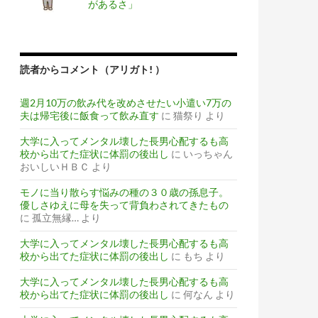
があるさ」
読者からコメント（アリガト! ）
週2月10万の飲み代を改めさせたい小遣い7万の
夫は帰宅後に飯食って飲み直す
に
猫祭り
より
大学に入ってメンタル壊した長男心配するも高
校から出てた症状に体罰の後出し
に
いっちゃん
おいしいＨＢＣ
より
モノに当り散らす悩みの種の３０歳の孫息子。
優しさゆえに母を失って背負わされてきたもの
に
孤立無縁…
より
大学に入ってメンタル壊した長男心配するも高
校から出てた症状に体罰の後出し
に
もち
より
大学に入ってメンタル壊した長男心配するも高
校から出てた症状に体罰の後出し
に
何なん
より