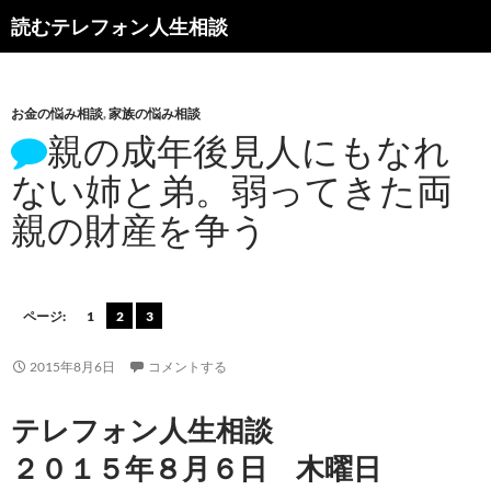
読むテレフォン人生相談
お金の悩み相談
,
家族の悩み相談
親の成年後見人にもなれ
ない姉と弟。弱ってきた両
親の財産を争う
ページ:
1
2
3
2015年8月6日
コメントする
テレフォン人生相談
２０１５年８月６日 木曜日