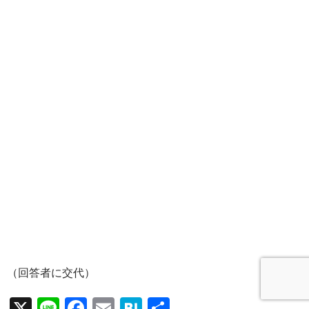
（回答者に交代）
X
Li
F
E
H
共