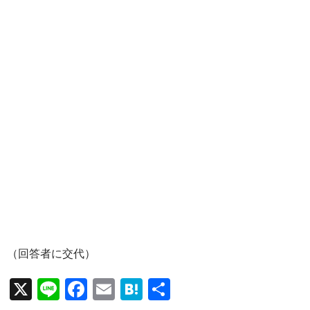
（回答者に交代）
X
Li
F
E
H
共