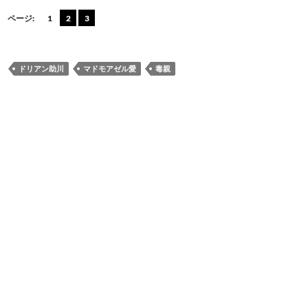
n
ac
m
at
有
e
e
ail
e
ページ:
1
2
3
b
n
o
a
ドリアン助川
マドモアゼル愛
毒親
o
k