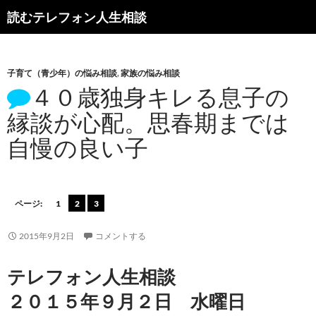
読むテレフォン人生相談
子育て（青少年）の悩み相談
,
家族の悩み相談
４０歳独身キレる息子の
縁談が心配。思春期までは
自慢の良い子
ページ:
1
2
3
2015年9月2日
コメントする
テレフォン人生相談
２０１５年９月２日 水曜日