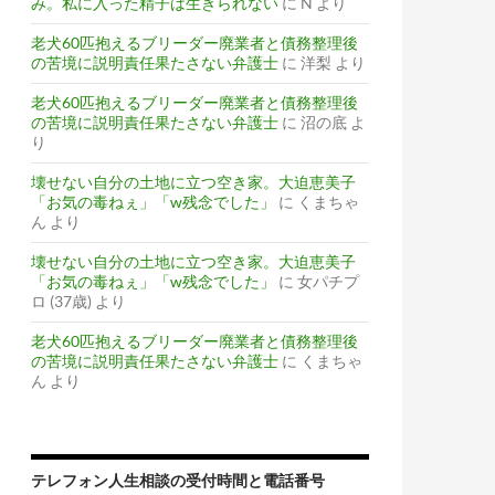
み。私に入った精子は生きられない
に
N
より
老犬60匹抱えるブリーダー廃業者と債務整理後
の苦境に説明責任果たさない弁護士
に
洋梨
より
老犬60匹抱えるブリーダー廃業者と債務整理後
の苦境に説明責任果たさない弁護士
に
沼の底
よ
り
壊せない自分の土地に立つ空き家。大迫恵美子
「お気の毒ねぇ」「w残念でした」
に
くまちゃ
ん
より
壊せない自分の土地に立つ空き家。大迫恵美子
「お気の毒ねぇ」「w残念でした」
に
女パチプ
ロ (37歳)
より
老犬60匹抱えるブリーダー廃業者と債務整理後
の苦境に説明責任果たさない弁護士
に
くまちゃ
ん
より
テレフォン人生相談の受付時間と電話番号