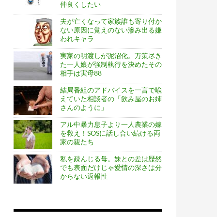
仲良くしたい
夫が亡くなって家族誰も寄り付か
ない原因に覚えのない滲み出る嫌
われキャラ
実家の明渡しが泥沼化。万策尽き
た一人娘が強制執行を決めたその
相手は実母88
結局番組のアドバイスを一言で喩
えていた相談者の「飲み屋のお姉
さんのように」
アル中暴力息子より一人農業の嫁
を救え！SOSに話し合い続ける両
家の親たち
私を疎んじる母。妹との差は歴然
でも表面だけじゃ愛情の深さは分
からない返報性