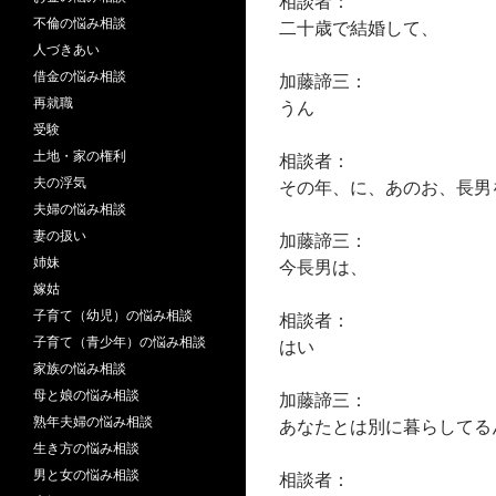
相談者：
不倫の悩み相談
二十歳で結婚して、
人づきあい
借金の悩み相談
加藤諦三：
再就職
うん
受験
土地・家の権利
相談者：
夫の浮気
その年、に、あのお、長男
夫婦の悩み相談
妻の扱い
加藤諦三：
姉妹
今長男は、
嫁姑
子育て（幼児）の悩み相談
相談者：
子育て（青少年）の悩み相談
はい
家族の悩み相談
母と娘の悩み相談
加藤諦三：
熟年夫婦の悩み相談
あなたとは別に暮らしてる
生き方の悩み相談
男と女の悩み相談
相談者：