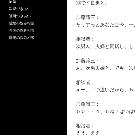
病気
別です長男と。
親戚づきあい
近所づきあい
加藤諦三：
離婚の悩み相談
そうすっとあなたは今、一
介護の悩み相談
職場の悩み相談
相談者：
次男ん、夫婦と同居し、し
加藤諦三：
あ、次男夫婦と、で今、次
相談者：
えー、二つ違いだから、５
加藤諦三：
５０・・４、５ね？はいは
相談者：
ええ、ええ