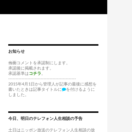
お知らせ
当面
コメントを承認制にします。
承認後に掲載されます。
承認基準は
コチラ
。
----------------------------------------------
2015年4月1日から管理人が記事の最後に感想を
書いたときは記事タイトルに
を付けるように
しました。
今日、明日のテレフォン人生相談の予告
土日はニッポン放送のテレフォン人生相談の放