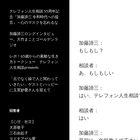
テレフォン人生相談 55周年記
念『加藤諦三 令和時代への提
言』～心のマスクを忘れるな
加藤諦三ロングインタビュ
ー。大竹まことゴールデンラ
加藤諦三：
ジオ
もしもし？
レポ！65歳からの素敵な生き
方トークショー テレフォン
相談者：
人生相談presents
あ、もしもしい
「点でなく線で人と関わって
いきたい」ゲストとハッピー
加藤諦三：
に玉置妙憂さんを迎えて
はい、テレフォン人生相談
相談者：
回答者
はい
【心理・教育】
大原敬子
加藤諦三：
三石由起子
マドモアゼル愛