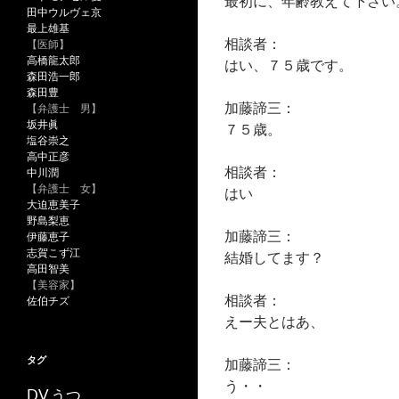
最初に、年齢教えて下さい
田中ウルヴェ京
最上雄基
相談者：
【医師】
高橋龍太郎
はい、７５歳です。
森田浩一郎
森田豊
加藤諦三：
【弁護士 男】
坂井眞
７５歳。
塩谷崇之
高中正彦
相談者：
中川潤
【弁護士 女】
はい
大迫恵美子
野島梨恵
加藤諦三：
伊藤恵子
志賀こず江
結婚してます？
高田智美
【美容家】
相談者：
佐伯チズ
えー夫とはあ、
タグ
加藤諦三：
う・・
うつ
DV