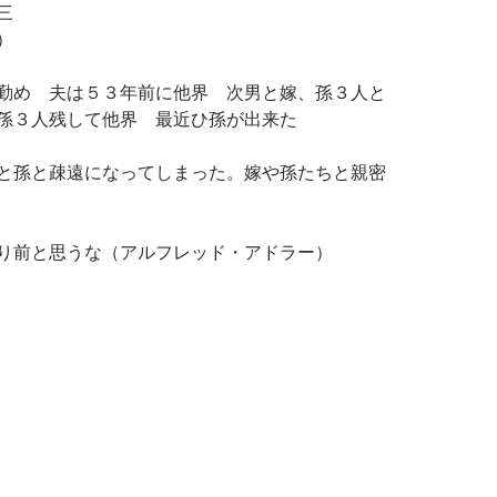
三
）
勤め 夫は５３年前に他界 次男と嫁、孫３人と
孫３人残して他界 最近ひ孫が出来た
と孫と疎遠になってしまった。嫁や孫たちと親密
り前と思うな（アルフレッド・アドラー）