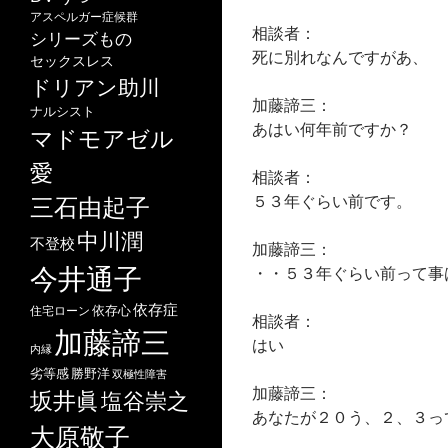
アスペルガー症候群
相談者：
シリーズもの
死に別れなんですがあ、
セックスレス
ドリアン助川
加藤諦三：
ナルシスト
あはい何年前ですか？
マドモアゼル
愛
相談者：
５３年ぐらい前です。
三石由起子
中川潤
不登校
加藤諦三：
今井通子
・・５３年ぐらい前って事
依存症
依存心
住宅ローン
相談者：
加藤諦三
はい
内縁
劣等感
勝野洋
双極性障害
加藤諦三：
坂井眞
塩谷崇之
あなたが２０う、２、３っ
大原敬子