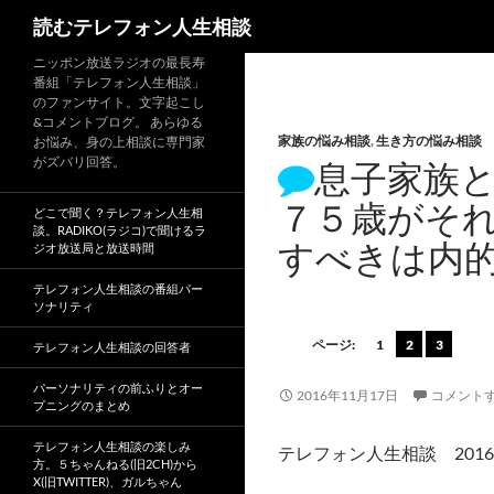
読むテレフォン人生相談
ニッポン放送ラジオの最長寿
番組「テレフォン人生相談」
のファンサイト。文字起こし
&コメントブログ。 あらゆる
家族の悩み相談
,
生き方の悩み相談
お悩み、身の上相談に専門家
がズバリ回答。
息子家族
７５歳がそ
どこで聞く？テレフォン人生相
談。RADIKO(ラジコ)で聞けるラ
すべきは内
ジオ放送局と放送時間
テレフォン人生相談の番組パー
ソナリティ
ページ:
1
2
3
テレフォン人生相談の回答者
パーソナリティの前ふりとオー
2016年11月17日
コメント
プニングのまとめ
テレフォン人生相談の楽しみ
テレフォン人生相談 2016
方。５ちゃんねる(旧2CH)から
X(旧TWITTER)、ガルちゃん