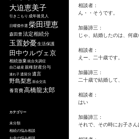
相談者：
大迫恵美子
ん・・そうです。
成年後見人
引きこもり
柴田理恵
日曜傑作選
加藤諦三：
法定相続分
森田豊
じゃ、結婚したのは、何歳
玉置妙憂
生活保護
相談者：
田中ウルヴェ京
えー、二十歳です。
相続放棄
統合失調症
財産分与
自己破産
親権
加藤諦三：
遺言
遺留分
連れ子
二十歳で結婚して、
野島梨恵
面会交流
高橋龍太郎
養育費
相談者：
はい
カテゴリー
加藤諦三：
未分類
それで、その時にお子さん
相続の悩み相談
お金の悩み相談