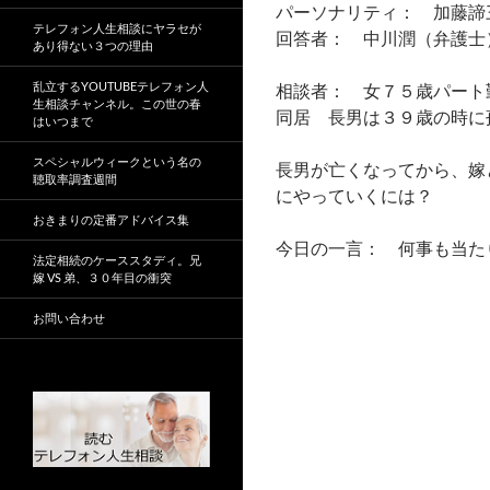
パーソナリティ： 加藤諦
テレフォン人生相談にヤラセが
回答者： 中川潤（弁護士
あり得ない３つの理由
乱立するYOUTUBEテレフォン人
相談者： 女７５歳パート
生相談チャンネル。この世の春
同居 長男は３９歳の時に
はいつまで
スペシャルウィークという名の
長男が亡くなってから、嫁
聴取率調査週間
にやっていくには？
おきまりの定番アドバイス集
今日の一言： 何事も当た
法定相続のケーススタディ。兄
嫁 VS 弟、３０年目の衝突
お問い合わせ