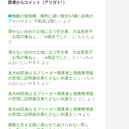
読者からコメント（アリガト! ）
無敵の借地権。権利に疎い独女67歳に必死の
アドバイス
に
不動産は難しい
より
壊せない自分の土地に立つ空き家。大迫恵美子
「お気の毒ねぇ」「w残念でした」
に
ももも
よ
り
壊せない自分の土地に立つ空き家。大迫恵美子
「お気の毒ねぇ」「w残念でした」
に
いっちゃ
んおいしいＨＢＣ
より
老犬60匹抱えるブリーダー廃業者と債務整理後
の苦境に説明責任果たさない弁護士
に
いっちゃ
んおいしいＨＢＣ
より
老犬60匹抱えるブリーダー廃業者と債務整理後
の苦境に説明責任果たさない弁護士
に
とし
より
老犬60匹抱えるブリーダー廃業者と債務整理後
の苦境に説明責任果たさない弁護士
に
N
より
素敵な夫を父親に成らせてあげられない苦し