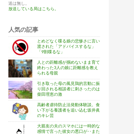
送は無し。
放送している局はこちら。
人気の記事
とめどなく喋る娘の悲惨さに言い
渡された「アドバイスするな」
「9割喋るな」
人との距離感が掴めないまま育て
終わった3人の娘に距離感を教え
られる母親
引き取った母の風見鶏的言動に振
り回される相談者に刺さったのは
柴田理恵の激
高齢者虐待防止法発動体験談。食
い下がる養護者を追い込む坂井眞
のキレ芸
大親友の夫のスマホには一時的な
感情で言った彼女の悪口が‥また