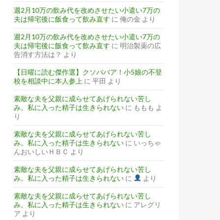
週2月10万の飲み代を改めさせたい小遣い7万の
夫は帰宅後に飯食って飲み直す
に
俺の金
より
週2月10万の飲み代を改めさせたい小遣い7万の
夫は帰宅後に飯食って飲み直す
に
明治製薬の広
告消す方法は？
より
【日曜に読む傑作選】クソババア！小5娘の不登
校を相談中に本人参上
に
平田
より
素敵な夫を父親に成らせてあげられない苦し
み。私に入った精子は生きられない
に
ももも
よ
り
素敵な夫を父親に成らせてあげられない苦し
み。私に入った精子は生きられない
に
いっちゃ
んおいしいＨＢＣ
より
素敵な夫を父親に成らせてあげられない苦し
み。私に入った精子は生きられない
に
より
素敵な夫を父親に成らせてあげられない苦し
み。私に入った精子は生きられない
に
アレグリ
ア
より