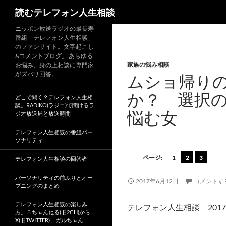
読むテレフォン人生相談
ニッポン放送ラジオの最長寿
番組「テレフォン人生相談」
のファンサイト。文字起こし
&コメントブログ。 あらゆる
家族の悩み相談
お悩み、身の上相談に専門家
がズバリ回答。
ムショ帰り
か？ 選択
どこで聞く？テレフォン人生相
談。RADIKO(ラジコ)で聞けるラ
悩む女
ジオ放送局と放送時間
テレフォン人生相談の番組パー
ソナリティ
ページ:
1
2
3
テレフォン人生相談の回答者
パーソナリティの前ふりとオー
2017年6月12日
コメントす
プニングのまとめ
テレフォン人生相談の楽しみ
テレフォン人生相談 2017
方。５ちゃんねる(旧2CH)から
X(旧TWITTER)、ガルちゃん