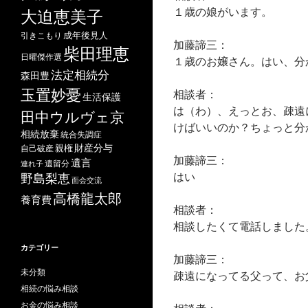
１歳の娘がいます。
大迫恵美子
成年後見人
引きこもり
加藤諦三：
柴田理恵
日曜傑作選
１歳のお嬢さん。はい、分
法定相続分
森田豊
玉置妙憂
相談者：
生活保護
は（わ）、えっとお、疎遠
田中ウルヴェ京
けばいいのか？ちょっと分
相続放棄
統合失調症
財産分与
自己破産
親権
加藤諦三：
遺言
遺留分
連れ子
はい
野島梨恵
面会交流
高橋龍太郎
養育費
相談者：
相談したくて電話しました
カテゴリー
加藤諦三：
未分類
疎遠になってる父って、お
相続の悩み相談
お金の悩み相談