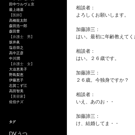
田中ウルヴェ京
相談者：
最上雄基
よろしくお願いします。
【医師】
高橋龍太郎
森田浩一郎
加藤諦三：
森田豊
はい。最初に年齢教えてく
【弁護士 男】
坂井眞
塩谷崇之
相談者：
高中正彦
はい。２６歳です。
中川潤
【弁護士 女】
大迫恵美子
加藤諦三：
野島梨恵
２６歳。今独身ですか？
伊藤恵子
志賀こず江
高田智美
相談者：
【美容家】
いえ、あのお・・
佐伯チズ
加藤諦三：
タグ
け、結婚してま・・
うつ
DV