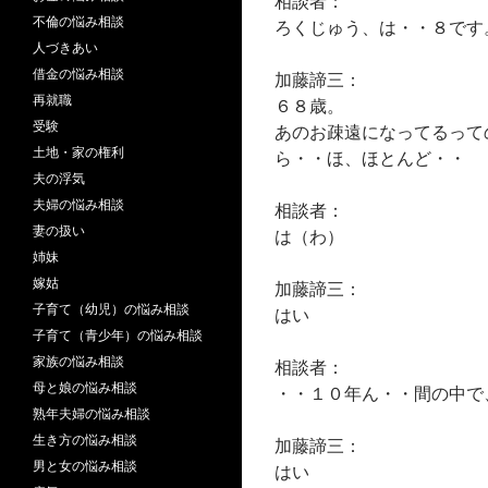
相談者：
不倫の悩み相談
ろくじゅう、は・・８です
人づきあい
借金の悩み相談
加藤諦三：
再就職
６８歳。
受験
あのお疎遠になってるって
土地・家の権利
ら・・ほ、ほとんど・・
夫の浮気
夫婦の悩み相談
相談者：
妻の扱い
は（わ）
姉妹
嫁姑
加藤諦三：
子育て（幼児）の悩み相談
はい
子育て（青少年）の悩み相談
家族の悩み相談
相談者：
母と娘の悩み相談
・・１０年ん・・間の中で
熟年夫婦の悩み相談
生き方の悩み相談
加藤諦三：
男と女の悩み相談
はい