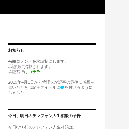
お知らせ
当面
コメントを承認制にします。
承認後に掲載されます。
承認基準は
コチラ
。
----------------------------------------------
2015年4月1日から管理人が記事の最後に感想を
書いたときは記事タイトルに
を付けるように
しました。
今日、明日のテレフォン人生相談の予告
今日8/6(木)のテレフォン人生相談は、