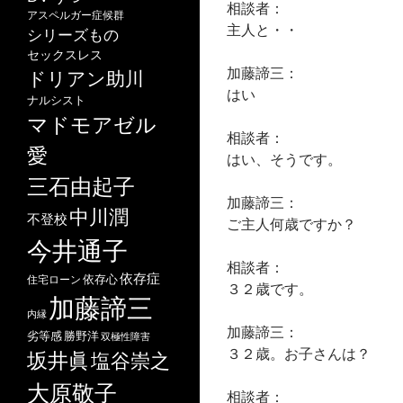
相談者：
アスペルガー症候群
主人と・・
シリーズもの
セックスレス
加藤諦三：
ドリアン助川
はい
ナルシスト
マドモアゼル
相談者：
愛
はい、そうです。
三石由起子
加藤諦三：
中川潤
不登校
ご主人何歳ですか？
今井通子
相談者：
依存症
依存心
住宅ローン
３２歳です。
加藤諦三
内縁
加藤諦三：
劣等感
勝野洋
双極性障害
３２歳。お子さんは？
坂井眞
塩谷崇之
大原敬子
相談者：