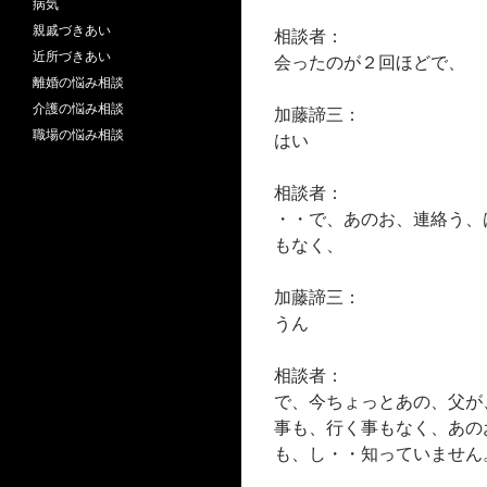
病気
親戚づきあい
相談者：
近所づきあい
会ったのが２回ほどで、
離婚の悩み相談
介護の悩み相談
加藤諦三：
職場の悩み相談
はい
相談者：
・・で、あのお、連絡う、
もなく、
加藤諦三：
うん
相談者：
で、今ちょっとあの、父が
事も、行く事もなく、あの
も、し・・知っていません