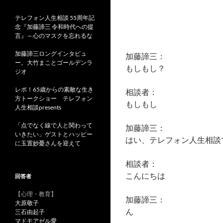
テレフォン人生相談 55周年記
念『加藤諦三 令和時代への提
言』～心のマスクを忘れるな
加藤諦三ロングインタビュ
加藤諦三：
ー。大竹まことゴールデンラ
もしもし？
ジオ
レポ！65歳からの素敵な生き
相談者：
方トークショー テレフォン
もしもし
人生相談presents
「点でなく線で人と関わって
加藤諦三：
いきたい」ゲストとハッピー
はい、テレフォン人生相談
に玉置妙憂さんを迎えて
相談者：
こんにちは
回答者
【心理・教育】
加藤諦三：
大原敬子
ん
三石由起子
マドモアゼル愛