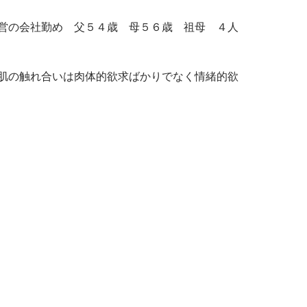
営の会社勤め 父５４歳 母５６歳 祖母 ４人
肌の触れ合いは肉体的欲求ばかりでなく情緒的欲