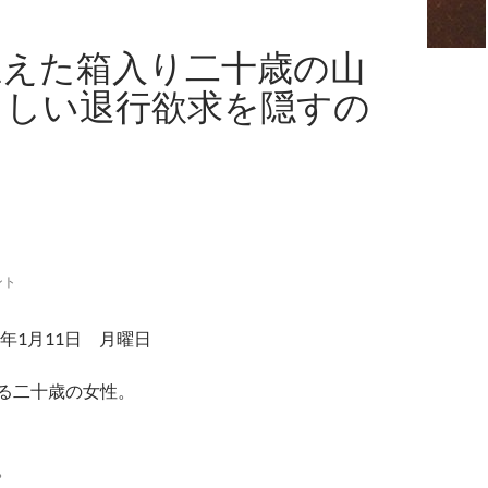
生えた箱入り二十歳の山
ましい退行欲求を隠すの
ント
年1月11日 月曜日
る二十歳の女性。
。