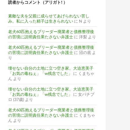
読者からコメント（アリガト! ）
素敵な夫を父親に成らせてあげられない苦し
み。私に入った精子は生きられない
に
N
より
老犬60匹抱えるブリーダー廃業者と債務整理後
の苦境に説明責任果たさない弁護士
に
洋梨
より
老犬60匹抱えるブリーダー廃業者と債務整理後
の苦境に説明責任果たさない弁護士
に
沼の底
よ
り
壊せない自分の土地に立つ空き家。大迫恵美子
「お気の毒ねぇ」「w残念でした」
に
くまちゃ
ん
より
壊せない自分の土地に立つ空き家。大迫恵美子
「お気の毒ねぇ」「w残念でした」
に
女パチプ
ロ (37歳)
より
老犬60匹抱えるブリーダー廃業者と債務整理後
の苦境に説明責任果たさない弁護士
に
くまちゃ
ん
より