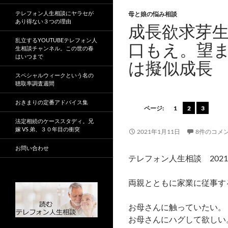
テレフォン人生相談にヤラセが
母と娘の悩み相談
あり得ない３つの理由
成長欲求芽
乱立するYOUTUBEテレフォン人
口もえ。望
生相談チャンネル。この世の春
はいつまで
は擬似成長
スペシャルウィークという名の
聴取率調査週間
おきまりの定番アドバイス集
ページ:
1
2
3
法定相続のケーススタディ。兄
嫁 VS 弟、３０年目の衝突
2021年1月11日
8件のコメ
お問い合わせ
テレフォン人生相談 2021
両親とともに家業に従事す
お母さんに触っていたい。
お母さんにハグして欲しい