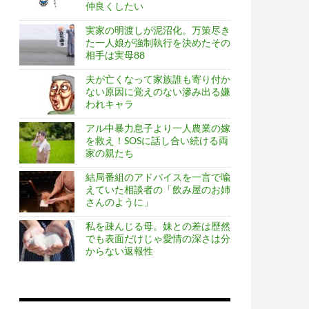
仲良くしたい
実家の明渡しが泥沼化。万策尽き
た一人娘が強制執行を決めたその
相手は実母88
夫が亡くなって家族誰も寄り付か
ない原因に覚えのない滲み出る嫌
われキャラ
アル中暴力息子より一人農業の嫁
を救え！SOSに話し合い続ける両
家の親たち
結局番組のアドバイスを一言で喩
えていた相談者の「飲み屋のお姉
さんのように」
私を疎んじる母。妹との差は歴然
でも表面だけじゃ愛情の深さは分
からない返報性