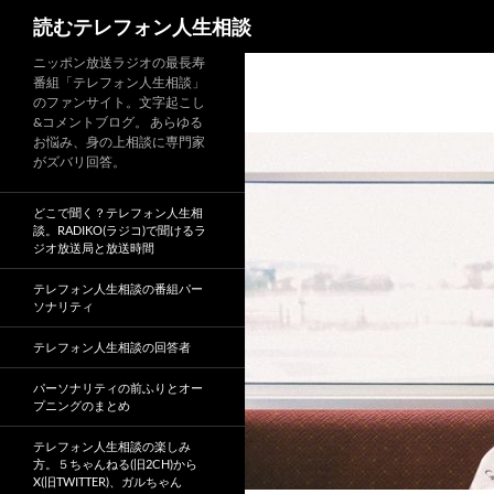
読むテレフォン人生相談
ニッポン放送ラジオの最長寿
番組「テレフォン人生相談」
のファンサイト。文字起こし
&コメントブログ。 あらゆる
お悩み、身の上相談に専門家
がズバリ回答。
どこで聞く？テレフォン人生相
談。RADIKO(ラジコ)で聞けるラ
ジオ放送局と放送時間
テレフォン人生相談の番組パー
ソナリティ
テレフォン人生相談の回答者
パーソナリティの前ふりとオー
プニングのまとめ
テレフォン人生相談の楽しみ
方。５ちゃんねる(旧2CH)から
X(旧TWITTER)、ガルちゃん