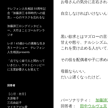
お母さんの気分に左右され
テレフォン人生相談 55周年記
自立しなければいけないん
念『加藤諦三 令和時代への提
言』～心のマスクを忘れるな
加藤諦三ロングインタビュ
ー。大竹まことゴールデンラ
ジオ
黒い欲求とはマズローの言
甘えや怒り、ナルシシズム
レポ！65歳からの素敵な生き
これを受け止める人がいて
方トークショー テレフォン
人生相談presents
その役を配偶者や子に求め
「点でなく線で人と関わって
いきたい」ゲストとハッピー
に玉置妙憂さんを迎えて
母親ならいい。
だいぶ遅くなったけど。
回答者
【心理・教育】
大原敬子
パーソナリティ：
加藤諦
三石由起子
回答者：
田中ウルヴェ京
マドモアゼル愛