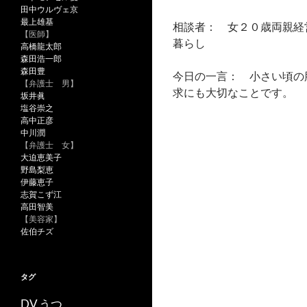
田中ウルヴェ京
最上雄基
相談者： 女２０歳両親経
【医師】
暮らし
高橋龍太郎
森田浩一郎
森田豊
今日の一言： 小さい頃の
【弁護士 男】
求にも大切なことです。
坂井眞
塩谷崇之
高中正彦
中川潤
【弁護士 女】
大迫恵美子
野島梨恵
伊藤恵子
志賀こず江
高田智美
【美容家】
佐伯チズ
タグ
うつ
DV