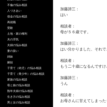
不倫の悩み相談
加藤諦三：
人づきあい
はい
借金の悩み相談
再就職
相談者：
受験
母が５６歳です。
土地・家の権利
夫の浮気
加藤諦三：
夫婦の悩み相談
はい分かりました、それで
妻の扱い
姉妹
相談者：
嫁姑
もう二十歳になるんですけ
子育て（幼児）の悩み相談
子育て（青少年）の悩み相談
加藤諦三：
家族の悩み相談
うん
母と娘の悩み相談
熟年夫婦の悩み相談
相談者：
生き方の悩み相談
お母さんに甘えてしまった
男と女の悩み相談