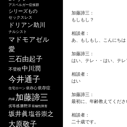
アスペルガー症候群
シリーズもの
加藤諦三：
セックスレス
もしもし？
ドリアン助川
ナルシスト
相談者：
マドモアゼル
あ、もしもし、こんにちは
愛
加藤諦三：
三石由起子
はい、テレ・・はい、テレ
中川潤
不登校
相談者：
今井通子
はい
依存症
依存心
住宅ローン
加藤諦三：
加藤諦三
内縁
最初に、年齢教えてくださ
劣等感
勝野洋
双極性障害
坂井眞
塩谷崇之
相談者：
二十歳です。
大原敬子