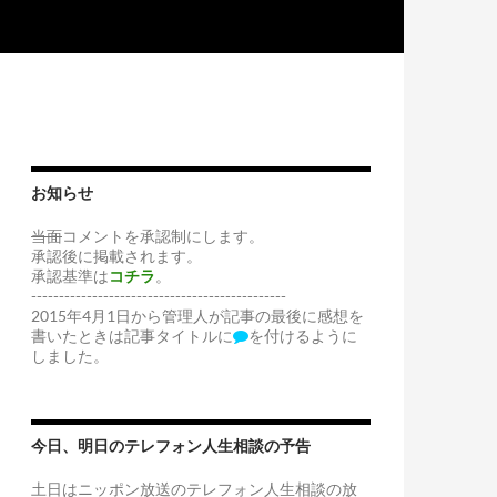
お知らせ
当面
コメントを承認制にします。
承認後に掲載されます。
承認基準は
コチラ
。
----------------------------------------------
2015年4月1日から管理人が記事の最後に感想を
書いたときは記事タイトルに
を付けるように
しました。
今日、明日のテレフォン人生相談の予告
土日はニッポン放送のテレフォン人生相談の放