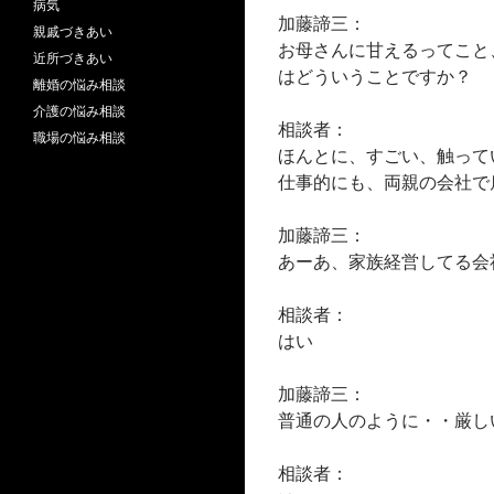
病気
加藤諦三：
親戚づきあい
お母さんに甘えるってこと
近所づきあい
はどういうことですか？
離婚の悩み相談
介護の悩み相談
相談者：
職場の悩み相談
ほんとに、すごい、触って
仕事的にも、両親の会社で
加藤諦三：
あーあ、家族経営してる会
相談者：
はい
加藤諦三：
普通の人のように・・厳し
相談者：