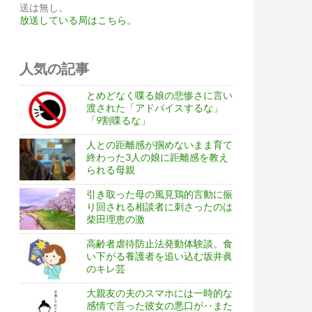
送は無し。
放送している局はこちら。
人気の記事
とめどなく喋る娘の悲惨さに言い
渡された「アドバイスするな」
「9割喋るな」
人との距離感が掴めないまま育て
終わった3人の娘に距離感を教え
られる母親
引き取った母の風見鶏的言動に振
り回される相談者に刺さったのは
柴田理恵の激
高齢者虐待防止法発動体験談。食
い下がる養護者を追い込む坂井眞
のキレ芸
大親友の夫のスマホには一時的な
感情で言った彼女の悪口が‥また