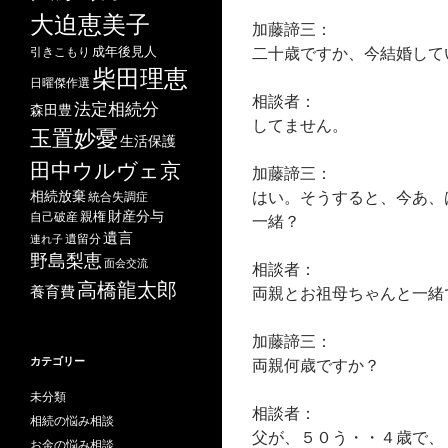
大迫恵美子
加藤諦三：
二十歳ですか、今結婚して
成年後見人
引きこもり
柴田理恵
日曜傑作選
相談者：
法定相続分
森田豊
してません。
玉置妙憂
生活保護
田中ウルヴェ京
加藤諦三：
はい。そうすると、今あ、
相続放棄
統合失調症
財産分与
自己破産
親権
一緒？
遺言
遺留分
連れ子
野島梨恵
面会交流
相談者：
高橋龍太郎
養育費
両親とお祖母ちゃんと一緒
加藤諦三：
カテゴリー
両親何歳ですか？
未分類
相談者：
相続の悩み相談
父が、５０う・・４歳で、
お金の悩み相談