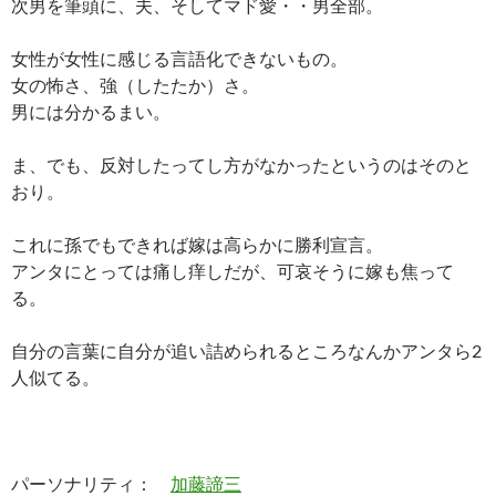
次男を筆頭に、夫、そしてマド愛・・男全部。
女性が女性に感じる言語化できないもの。
女の怖さ、強（したたか）さ。
男には分かるまい。
ま、でも、反対したってし方がなかったというのはそのと
おり。
これに孫でもできれば嫁は高らかに勝利宣言。
アンタにとっては痛し痒しだが、可哀そうに嫁も焦って
る。
自分の言葉に自分が追い詰められるところなんかアンタら2
人似てる。
パーソナリティ：
加藤諦三