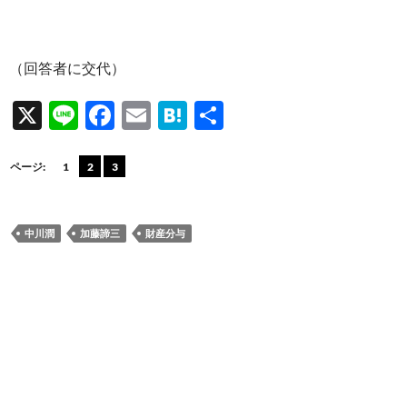
（回答者に交代）
X
Li
F
E
H
共
n
ac
m
at
有
e
e
ail
e
ページ:
1
2
3
b
n
o
a
中川潤
加藤諦三
財産分与
o
k