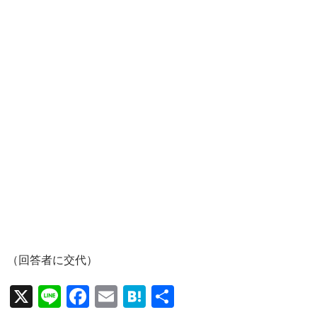
（回答者に交代）
X
Li
F
E
H
共