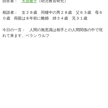
回答者：
大原敬子
（幼児教育研究）
相談者： 女２８歳 同棲中の男２８歳 父６３歳 母６
０歳 両親は８年前に離婚 姉３４歳 兄３１歳
今日の一言： 人間の無意識は相手との人間関係の中で現
れて来ます。ベラン ウルフ