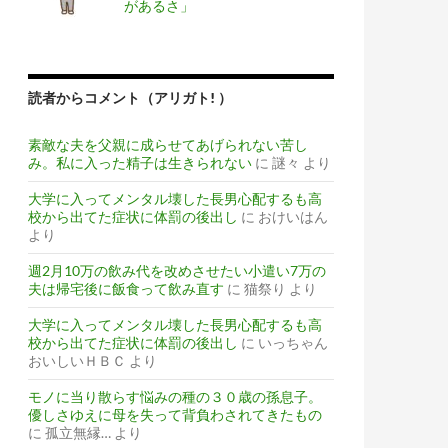
があるさ」
読者からコメント（アリガト! ）
素敵な夫を父親に成らせてあげられない苦し
み。私に入った精子は生きられない
に
謎々
より
大学に入ってメンタル壊した長男心配するも高
校から出てた症状に体罰の後出し
に
おけいはん
より
週2月10万の飲み代を改めさせたい小遣い7万の
夫は帰宅後に飯食って飲み直す
に
猫祭り
より
大学に入ってメンタル壊した長男心配するも高
校から出てた症状に体罰の後出し
に
いっちゃん
おいしいＨＢＣ
より
モノに当り散らす悩みの種の３０歳の孫息子。
優しさゆえに母を失って背負わされてきたもの
に
孤立無縁…
より