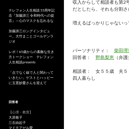
収入からして相談者も第2号
だとしたら、それも分割さ
テレフォン人生相談 55周年記
念『加藤諦三 令和時代への提
言』～心のマスクを忘れるな
増えるばっかりじゃないっ
加藤諦三ロングインタビュ
ー。大竹まことゴールデンラ
ジオ
パーソナリティ：
柴田理
レポ！65歳からの素敵な生き
回答者：
野島梨恵
（弁護
方トークショー テレフォン
人生相談presents
相談者： 女５５歳 夫
「点でなく線で人と関わって
四人暮らし
いきたい」ゲストとハッピー
に玉置妙憂さんを迎えて
回答者
【心理・教育】
大原敬子
三石由起子
マドモアゼル愛