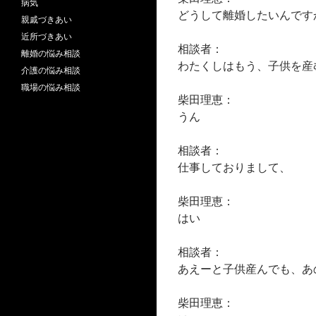
病気
どうして離婚したいんです
親戚づきあい
近所づきあい
相談者：
離婚の悩み相談
わたくしはもう、子供を産
介護の悩み相談
職場の悩み相談
柴田理恵：
うん
相談者：
仕事しておりまして、
柴田理恵：
はい
相談者：
あえーと子供産んでも、あ
柴田理恵：