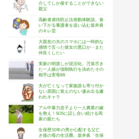
介してしか接することができない
親父
高齢者虐待防止法発動体験談。食
い下がる養護者を追い込む坂井眞
のキレ芸
大親友の夫のスマホには一時的な
感情で言った彼女の悪口が‥また
仲良くしたい
実家の明渡しが泥沼化。万策尽き
た一人娘が強制執行を決めたその
相手は実母88
夫が亡くなって家族誰も寄り付か
ない原因に覚えのない滲み出る嫌
われキャラ
アル中暴力息子より一人農業の嫁
を救え！SOSに話し合い続ける両
家の親たち
生保歴10年の男が心配する父亡
き後の母の生活費。坂井眞「生保