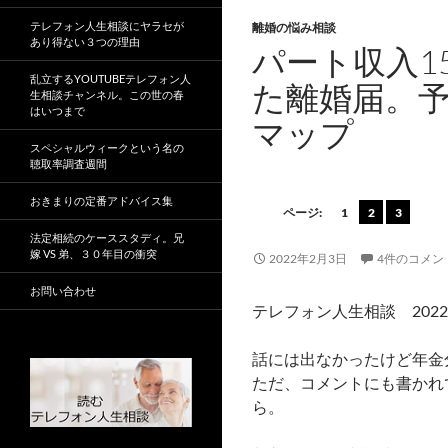
テレフォン人生相談にヤラセが
離婚の悩み相談
あり得ない３つの理由
パート収入1
乱立するYOUTUBEテレフォン人
た離婚届。
生相談チャンネル。この世の春
はいつまで
マップ
スペシャルウィークという名の
聴取率調査週間
おきまりの定番アドバイス集
ページ:
1
2
3
法定相続のケーススタディ。兄
嫁 VS 弟、３０年目の衝突
2022年2月3日
4件のコメン
お問い合わせ
テレフォン人生相談 202
話には出なかったけど年金
ただ、コメントにも書かれ
ら。