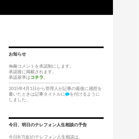
お知らせ
当面
コメントを承認制にします。
承認後に掲載されます。
承認基準は
コチラ
。
----------------------------------------------
2015年4月1日から管理人が記事の最後に感想を
書いたときは記事タイトルに
を付けるように
しました。
今日、明日のテレフォン人生相談の予告
今日8/7(金)のテレフォン人生相談は、