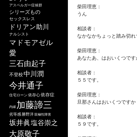
アスペルガー症候群
柴田理恵：
シリーズもの
うん
セックスレス
ドリアン助川
相談者：
ナルシスト
なかなかちょっと踏み切れ
マドモアゼル
柴田理恵：
愛
あなたあ、はおいくつです
三石由起子
相談者：
中川潤
不登校
５５です。
今井通子
柴田理恵：
依存症
依存心
住宅ローン
旦那さんはおいくつですか
加藤諦三
内縁
劣等感
勝野洋
双極性障害
相談者：
坂井眞
塩谷崇之
５９です。
大原敬子