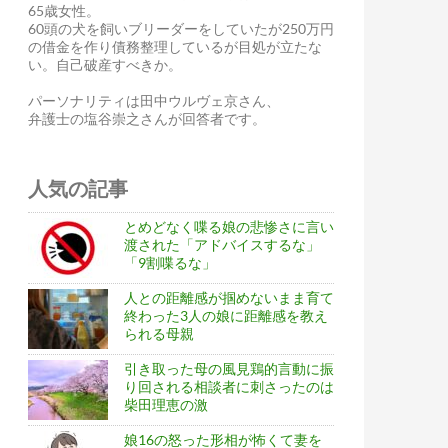
65歳女性。
60頭の犬を飼いブリーダーをしていたが250万円
の借金を作り債務整理しているが目処が立たな
い。自己破産すべきか。
パーソナリティは田中ウルヴェ京さん、
弁護士の塩谷崇之さんが回答者です。
人気の記事
とめどなく喋る娘の悲惨さに言い
渡された「アドバイスするな」
「9割喋るな」
人との距離感が掴めないまま育て
終わった3人の娘に距離感を教え
られる母親
引き取った母の風見鶏的言動に振
り回される相談者に刺さったのは
柴田理恵の激
娘16の怒った形相が怖くて妻を