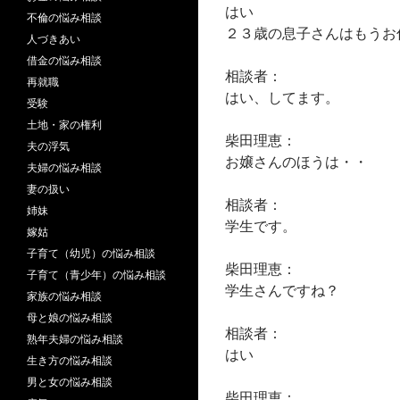
はい
不倫の悩み相談
２３歳の息子さんはもうお
人づきあい
借金の悩み相談
相談者：
再就職
はい、してます。
受験
土地・家の権利
柴田理恵：
夫の浮気
お嬢さんのほうは・・
夫婦の悩み相談
妻の扱い
相談者：
姉妹
学生です。
嫁姑
子育て（幼児）の悩み相談
柴田理恵：
子育て（青少年）の悩み相談
学生さんですね？
家族の悩み相談
母と娘の悩み相談
相談者：
熟年夫婦の悩み相談
はい
生き方の悩み相談
男と女の悩み相談
柴田理恵：