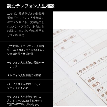
読むテレフォン人生相談
ニッポン放送ラジオの最長寿
番組「テレフォン人生相談」
のファンサイト。文字起こし
&コメントブログ。 あらゆる
お悩み、身の上相談に専門家
がズバリ回答。
どこで聞く？テレフォン人生相
談。RADIKO(ラジコ)で聞けるラ
ジオ放送局と放送時間
テレフォン人生相談の番組パー
ソナリティ
テレフォン人生相談の回答者
パーソナリティの前ふりとオー
プニングのまとめ
テレフォン人生相談の楽しみ
方。５ちゃんねる(旧2CH)から
X(旧TWITTER)、ガルちゃん