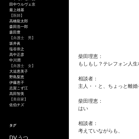
田中ウルヴェ京
最上雄基
【医師】
高橋龍太郎
森田浩一郎
森田豊
【弁護士 男】
坂井眞
塩谷崇之
高中正彦
柴田理恵：
中川潤
もしもし？テレフォン人生
【弁護士 女】
大迫恵美子
野島梨恵
相談者：
伊藤恵子
主人・・と、ちょっと離婚
志賀こず江
高田智美
【美容家】
柴田理恵：
佐伯チズ
はい
相談者：
タグ
考えていながらも、
うつ
DV