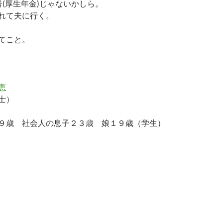
(厚生年金)じゃないかしら。
れて夫に行く。
てこと。
恵
士）
５９歳 社会人の息子２３歳 娘１９歳（学生）