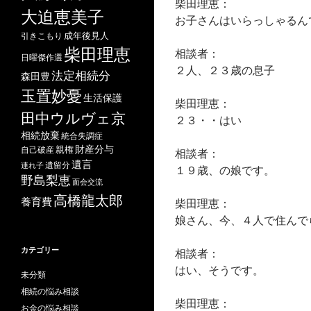
柴田理恵：
大迫恵美子
お子さんはいらっしゃるん
成年後見人
引きこもり
柴田理恵
相談者：
日曜傑作選
２人、２３歳の息子
法定相続分
森田豊
玉置妙憂
生活保護
柴田理恵：
田中ウルヴェ京
２３・・はい
相続放棄
統合失調症
財産分与
自己破産
親権
相談者：
遺言
遺留分
連れ子
１９歳、の娘です。
野島梨恵
面会交流
高橋龍太郎
養育費
柴田理恵：
娘さん、今、４人で住んで
カテゴリー
相談者：
はい、そうです。
未分類
相続の悩み相談
柴田理恵：
お金の悩み相談