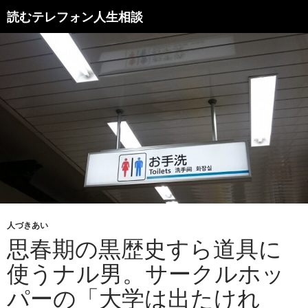
読むテレフォン人生相談
人づきあい
思春期の黒歴史すら道具に
使うナル男。サークルホッ
パーの「大学は出たけれ