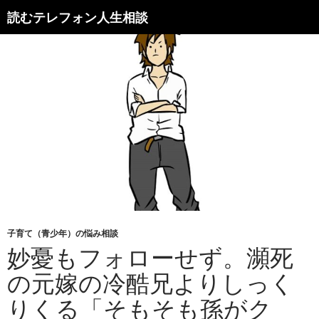
読むテレフォン人生相談
子育て（青少年）の悩み相談
妙憂もフォローせず。瀕死
の元嫁の冷酷兄よりしっく
りくる「そもそも孫がク