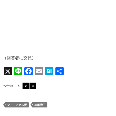
（回答者に交代）
X
Li
F
E
H
共
n
ac
m
at
有
e
e
ail
e
ページ:
1
2
3
b
n
o
a
マドモアゼル愛
加藤諦三
o