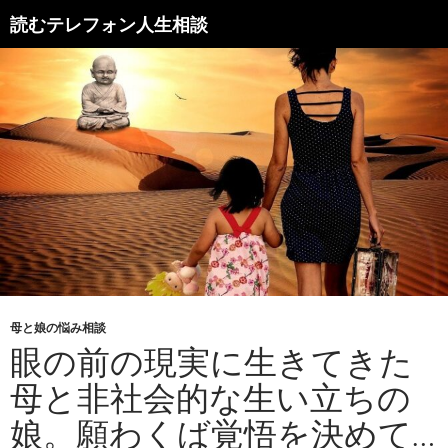
読むテレフォン人生相談
母と娘の悩み相談
眼の前の現実に生きてきた
母と非社会的な生い立ちの
娘。願わくば覚悟を決めて…