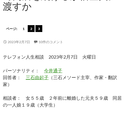
渡すか
ページ:
1
2
3
2023年2月7日
10件のコメント
テレフォン人生相談 2023年2月7日 火曜日
パーソナリティ：
今井通子
回答者：
三石由起子
（三石メソード主宰、作家・翻訳
家）
相談者： 女５５歳 ２年前に離婚した元夫５９歳 同居
の一人娘１９歳（大学生）