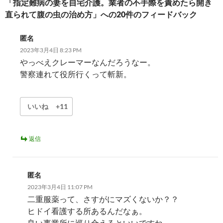
シ
「指定難病の妻を自宅介護。業者の不手際を責めたら開き
直られて腹の虫の治め方」への20件のフィードバック
ョ
ン
匿名
2023年3月4日 8:23 PM
やっべえクレーマーなんだろうなー。
警察連れて役所行くって斬新。
いいね
+11
返信
匿名
2023年3月4日 11:07 PM
二重服薬って、さすがにマズくないか？？
ヒドイ看護する所あるんだなぁ。
良い事業所に巡り合えるといいですね。