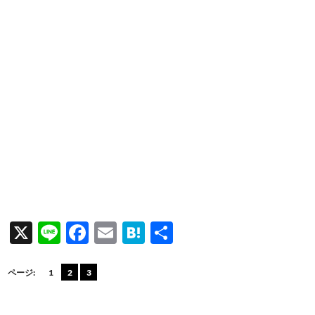
X
Li
F
E
H
共
n
ac
m
at
有
e
e
ail
e
ページ:
1
2
3
b
n