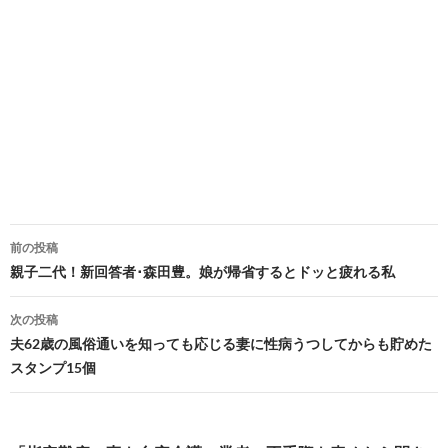
投
前の投稿
稿
親子二代！新回答者･森田豊。娘が帰省するとドッと疲れる私
ナ
次の投稿
ビ
夫62歳の風俗通いを知っても応じる妻に性病うつしてからも貯めた
スタンプ15個
ゲ
ー