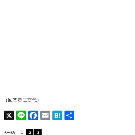
（回答者に交代）
X
Li
F
E
H
共
n
ac
m
at
有
e
e
ail
e
ページ:
1
2
3