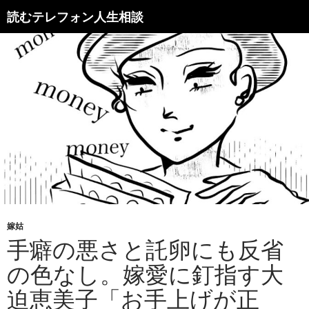
読むテレフォン人生相談
嫁姑
手癖の悪さと託卵にも反省
の色なし。嫁愛に釘指す大
迫恵美子「お手上げが正