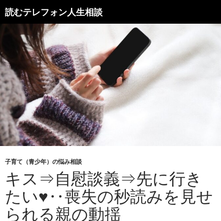
読むテレフォン人生相談
子育て（青少年）の悩み相談
キス⇒自慰談義⇒先に行き
たい♥‥喪失の秒読みを見せ
られる親の動揺