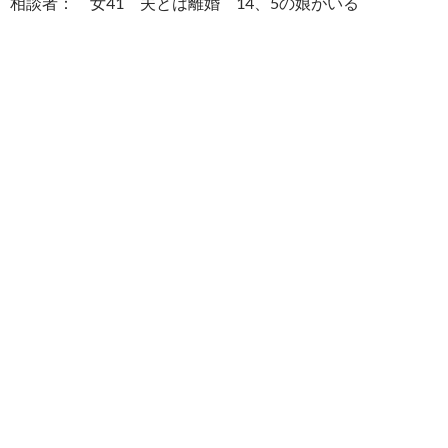
相談者： 女41 夫とは離婚 14、5の娘がいる