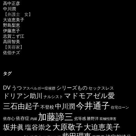
高中正彦
中川潤
【弁護士 女】
大迫恵美子
野島梨恵
伊藤恵子
志賀こず江
高田智美
【美容家】
佐伯チズ
タグ
うつ
シリーズもの
DV
セックスレス
アスペルガー症候群
マドモアゼル愛
ドリアン助川
ナルシスト
今井通子
三石由起子
中川潤
不登校
住宅ローン
加藤諦三
依存症
依存心
劣等感
勝野洋
内縁
双極性障害
大原敬子
坂井眞
大迫恵美子
塩谷崇之