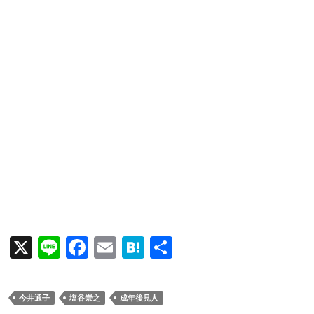
X
Li
F
E
H
共
n
ac
m
at
有
e
e
ail
e
今井通子
塩谷崇之
成年後見人