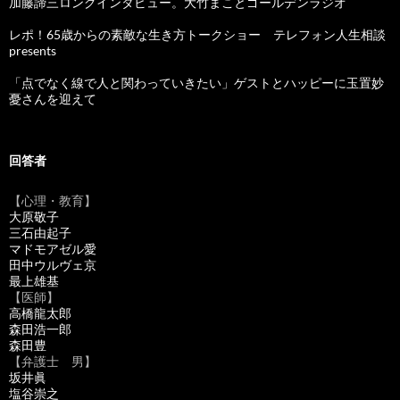
加藤諦三ロングインタビュー。大竹まことゴールデンラジオ
レポ！65歳からの素敵な生き方トークショー テレフォン人生相談
presents
「点でなく線で人と関わっていきたい」ゲストとハッピーに玉置妙
憂さんを迎えて
回答者
【心理・教育】
大原敬子
三石由起子
マドモアゼル愛
田中ウルヴェ京
最上雄基
【医師】
高橋龍太郎
森田浩一郎
森田豊
【弁護士 男】
坂井眞
塩谷崇之