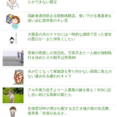
とができない親父
高齢者虐待防止法発動体験談。食い下がる養護者を
追い込む坂井眞のキレ芸
大親友の夫のスマホには一時的な感情で言った彼女
の悪口が‥また仲良くしたい
実家の明渡しが泥沼化。万策尽きた一人娘が強制執
行を決めたその相手は実母88
夫が亡くなって家族誰も寄り付かない原因に覚えの
ない滲み出る嫌われキャラ
アル中暴力息子より一人農業の嫁を救え！SOSに話
し合い続ける両家の親たち
生保歴10年の男が心配する父亡き後の母の生活費。
坂井眞「生保があるさ」