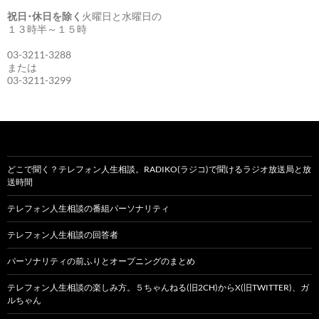
祝日･休日を除く
火曜日と水曜日の
１３時半～１５時
03-3211-3288
または
03-3211-3299
どこで聞く？テレフォン人生相談。RADIKO(ラジコ)で聞けるラジオ放送局と放
送時間
テレフォン人生相談の番組パーソナリティ
テレフォン人生相談の回答者
パーソナリティの前ふりとオープニングのまとめ
テレフォン人生相談の楽しみ方。５ちゃんねる(旧2CH)からX(旧TWITTER)、ガ
ルちゃん