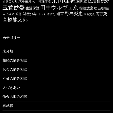
柴田理恵
法定相続分
森田豊
成年後見人
日曜傑作選
引きこもり
玉置妙憂
田中ウルヴェ京
生活保護
相続放棄
統合失調症
野島梨恵
遺言
養育費
財産分与
自己破産
親権
遺留分
連れ子
面会交流
高橋龍太郎
カテゴリー
未分類
相続の悩み相談
お金の悩み相談
不倫の悩み相談
人づきあい
借金の悩み相談
再就職