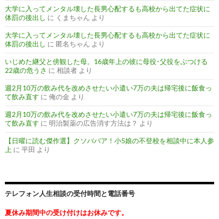
大学に入ってメンタル壊した長男心配するも高校から出てた症状に
体罰の後出し
に
くまちゃん
より
大学に入ってメンタル壊した長男心配するも高校から出てた症状に
体罰の後出し
に
匿名ちゃん
より
いじめた継父と傍観した母。16歳年上の彼に母役･父役をぶつける
22歳の危うさ
に
相談者
より
週2月10万の飲み代を改めさせたい小遣い7万の夫は帰宅後に飯食っ
て飲み直す
に
俺の金
より
週2月10万の飲み代を改めさせたい小遣い7万の夫は帰宅後に飯食っ
て飲み直す
に
明治製薬の広告消す方法は？
より
【日曜に読む傑作選】クソババア！小5娘の不登校を相談中に本人参
上
に
平田
より
テレフォン人生相談の受付時間と電話番号
夏休み期間中の受け付けはお休みです。