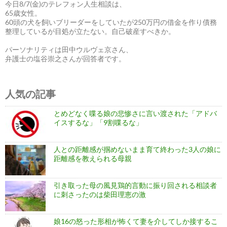
今日8/7(金)のテレフォン人生相談は、
65歳女性。
60頭の犬を飼いブリーダーをしていたが250万円の借金を作り債務
整理しているが目処が立たない。自己破産すべきか。
パーソナリティは田中ウルヴェ京さん、
弁護士の塩谷崇之さんが回答者です。
人気の記事
とめどなく喋る娘の悲惨さに言い渡された「アドバ
イスするな」「9割喋るな」
人との距離感が掴めないまま育て終わった3人の娘に
距離感を教えられる母親
引き取った母の風見鶏的言動に振り回される相談者
に刺さったのは柴田理恵の激
娘16の怒った形相が怖くて妻を介してしか接するこ