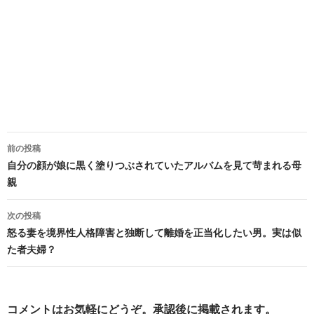
投
前の投稿
稿
自分の顔が娘に黒く塗りつぶされていたアルバムを見て苛まれる母
親
ナ
ビ
次の投稿
怒る妻を境界性人格障害と独断して離婚を正当化したい男。実は似
ゲ
た者夫婦？
ー
シ
コメントはお気軽にどうぞ。承認後に掲載されます。