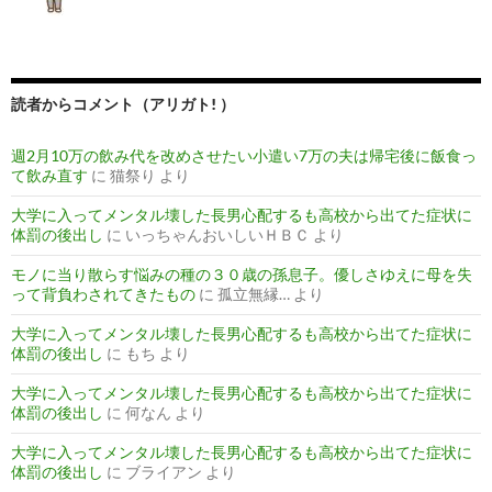
読者からコメント（アリガト! ）
週2月10万の飲み代を改めさせたい小遣い7万の夫は帰宅後に飯食っ
て飲み直す
に
猫祭り
より
大学に入ってメンタル壊した長男心配するも高校から出てた症状に
体罰の後出し
に
いっちゃんおいしいＨＢＣ
より
モノに当り散らす悩みの種の３０歳の孫息子。優しさゆえに母を失
って背負わされてきたもの
に
孤立無縁…
より
大学に入ってメンタル壊した長男心配するも高校から出てた症状に
体罰の後出し
に
もち
より
大学に入ってメンタル壊した長男心配するも高校から出てた症状に
体罰の後出し
に
何なん
より
大学に入ってメンタル壊した長男心配するも高校から出てた症状に
体罰の後出し
に
ブライアン
より