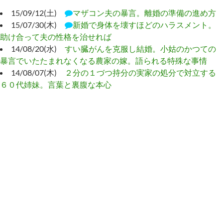
15/09/12(土)
マザコン夫の暴言。離婚の準備の進め方
15/07/30(木)
新婚で身体を壊すほどのハラスメント。
助け合って夫の性格を治せれば
14/08/20(水)
すい臓がんを克服し結婚。小姑のかつての
暴言でいたたまれなくなる農家の嫁。語られる特殊な事情
14/08/07(木)
２分の１づつ持分の実家の処分で対立する
６０代姉妹。言葉と裏腹な本心