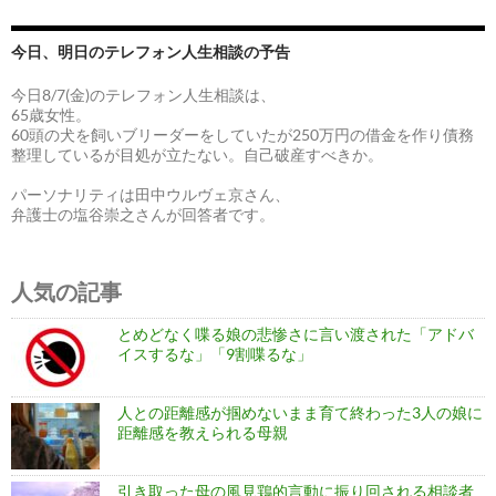
今日、明日のテレフォン人生相談の予告
今日8/7(金)のテレフォン人生相談は、
65歳女性。
60頭の犬を飼いブリーダーをしていたが250万円の借金を作り債務
整理しているが目処が立たない。自己破産すべきか。
パーソナリティは田中ウルヴェ京さん、
弁護士の塩谷崇之さんが回答者です。
人気の記事
とめどなく喋る娘の悲惨さに言い渡された「アドバ
イスするな」「9割喋るな」
人との距離感が掴めないまま育て終わった3人の娘に
距離感を教えられる母親
引き取った母の風見鶏的言動に振り回される相談者