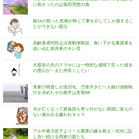
に刺さったのは柴田理恵の激
娘16の怒った形相が怖くて妻を介してしか接するこ
とができない親父
高齢者虐待防止法発動体験談。食い下がる養護者を
追い込む坂井眞のキレ芸
大親友の夫のスマホには一時的な感情で言った彼女
の悪口が‥また仲良くしたい
実家の明渡しが泥沼化。万策尽きた一人娘が強制執
行を決めたその相手は実母88
夫が亡くなって家族誰も寄り付かない原因に覚えの
ない滲み出る嫌われキャラ
アル中暴力息子より一人農業の嫁を救え！SOSに話
し合い続ける両家の親たち