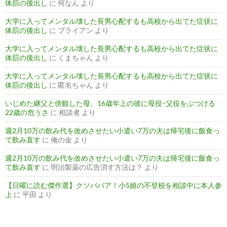
体罰の後出し
に
何なん
より
大学に入ってメンタル壊した長男心配するも高校から出てた症状に
体罰の後出し
に
ブライアン
より
大学に入ってメンタル壊した長男心配するも高校から出てた症状に
体罰の後出し
に
くまちゃん
より
大学に入ってメンタル壊した長男心配するも高校から出てた症状に
体罰の後出し
に
匿名ちゃん
より
いじめた継父と傍観した母。16歳年上の彼に母役･父役をぶつける
22歳の危うさ
に
相談者
より
週2月10万の飲み代を改めさせたい小遣い7万の夫は帰宅後に飯食っ
て飲み直す
に
俺の金
より
週2月10万の飲み代を改めさせたい小遣い7万の夫は帰宅後に飯食っ
て飲み直す
に
明治製薬の広告消す方法は？
より
【日曜に読む傑作選】クソババア！小5娘の不登校を相談中に本人参
上
に
平田
より