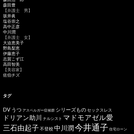
森田豊
【弁護士 男】
坂井眞
塩谷崇之
高中正彦
中川潤
【弁護士 女】
大迫恵美子
野島梨恵
伊藤恵子
志賀こず江
高田智美
【美容家】
佐伯チズ
タグ
うつ
シリーズもの
DV
セックスレス
アスペルガー症候群
マドモアゼル愛
ドリアン助川
ナルシスト
今井通子
三石由起子
中川潤
不登校
住宅ローン