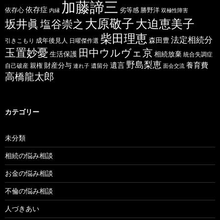
加藤諦三
依存症
依存心
劣等感
勝野洋
内縁
双極性障害
大原敬子
坂井眞
大迫恵美子
塩谷崇之
柴田理恵
法定相続分
森田豊
成年後見人
日曜傑作選
引きこもり
玉置妙憂
田中ウルヴェ京
生活保護
相続放棄
統合失調症
野島梨恵
遺言
養育費
財産分与
自己破産
親権
遺留分
連れ子
面会交流
高橋龍太郎
カテゴリー
未分類
相続の悩み相談
お金の悩み相談
不倫の悩み相談
人づきあい