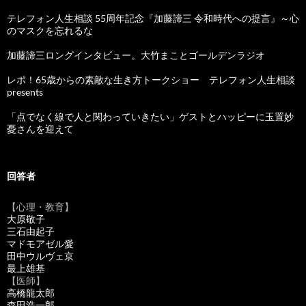
テレフォン人生相談 55周年記念『加藤諦三 令和時代への提言』～心
のマスクを忘れるな
加藤諦三ロングインタビュー。大竹まことゴールデンラジオ
レポ！65歳からの素敵な生き方トークショー テレフォン人生相談
presents
「点でなく線で人と関わっていきたい」ゲストとハッピーに玉置妙
憂さんを迎えて
回答者
【心理・教育】
大原敬子
三石由起子
マドモアゼル愛
田中ウルヴェ京
最上雄基
【医師】
高橋龍太郎
森田浩一郎