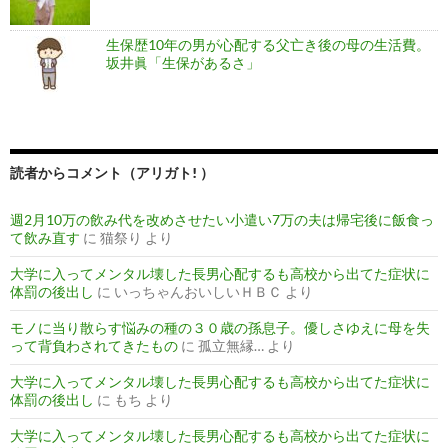
生保歴10年の男が心配する父亡き後の母の生活費。
坂井眞「生保があるさ」
読者からコメント（アリガト! ）
週2月10万の飲み代を改めさせたい小遣い7万の夫は帰宅後に飯食っ
て飲み直す
に
猫祭り
より
大学に入ってメンタル壊した長男心配するも高校から出てた症状に
体罰の後出し
に
いっちゃんおいしいＨＢＣ
より
モノに当り散らす悩みの種の３０歳の孫息子。優しさゆえに母を失
って背負わされてきたもの
に
孤立無縁…
より
大学に入ってメンタル壊した長男心配するも高校から出てた症状に
体罰の後出し
に
もち
より
大学に入ってメンタル壊した長男心配するも高校から出てた症状に