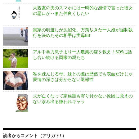
大親友の夫のスマホには一時的な感情で言った彼女
の悪口が‥また仲良くしたい
実家の明渡しが泥沼化。万策尽きた一人娘が強制執
行を決めたその相手は実母88
アル中暴力息子より一人農業の嫁を救え！SOSに話
し合い続ける両家の親たち
私を疎んじる母。妹との差は歴然でも表面だけじゃ
愛情の深さは分からない返報性
夫が亡くなって家族誰も寄り付かない原因に覚えの
ない滲み出る嫌われキャラ
読者からコメント（アリガト! ）