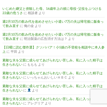
いじめた継父と傍観した母。16歳年上の彼に母役･父役をぶつける
22歳の危うさ
に
相談者
より
週2月10万の飲み代を改めさせたい小遣い7万の夫は帰宅後に飯食っ
て飲み直す
に
俺の金
より
週2月10万の飲み代を改めさせたい小遣い7万の夫は帰宅後に飯食っ
て飲み直す
に
明治製薬の広告消す方法は？
より
【日曜に読む傑作選】クソババア！小5娘の不登校を相談中に本人参
上
に
平田
より
素敵な夫を父親に成らせてあげられない苦しみ。私に入った精子は
生きられない
に
ももも
より
素敵な夫を父親に成らせてあげられない苦しみ。私に入った精子は
生きられない
に
いっちゃんおいしいＨＢＣ
より
素敵な夫を父親に成らせてあげられない苦しみ。私に入った精子は
生きられない
に
より
素敵な夫を父親に成らせてあげられない苦しみ。私に入った精子は
生きられない
に
アレグリア
より