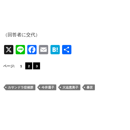
（回答者に交代）
X
Li
F
E
H
共
n
ac
m
at
有
e
e
ail
e
ページ:
1
2
3
b
n
o
a
カサンドラ症候群
今井通子
大迫恵美子
暴言
o
k