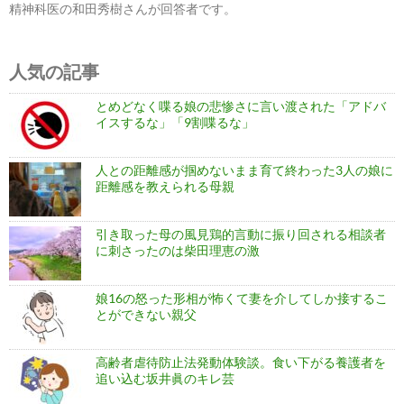
精神科医の和田秀樹さんが回答者です。
人気の記事
とめどなく喋る娘の悲惨さに言い渡された「アドバ
イスするな」「9割喋るな」
人との距離感が掴めないまま育て終わった3人の娘に
距離感を教えられる母親
引き取った母の風見鶏的言動に振り回される相談者
に刺さったのは柴田理恵の激
娘16の怒った形相が怖くて妻を介してしか接するこ
とができない親父
高齢者虐待防止法発動体験談。食い下がる養護者を
追い込む坂井眞のキレ芸