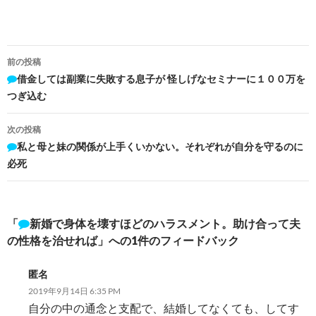
投
前の投稿
稿
借金しては副業に失敗する息子が 怪しげなセミナーに１００万を
つぎ込む
ナ
ビ
次の投稿
私と母と妹の関係が上手くいかない。それぞれが自分を守るのに
ゲ
必死
ー
シ
「
新婚で身体を壊すほどのハラスメント。助け合って夫
ョ
の性格を治せれば」への1件のフィードバック
ン
匿名
2019年9月14日 6:35 PM
自分の中の通念と支配で、結婚してなくても、してす