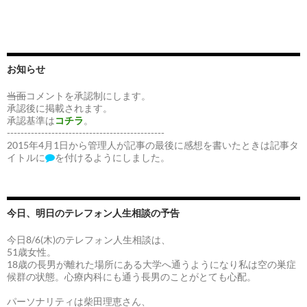
お知らせ
当面
コメントを承認制にします。
承認後に掲載されます。
承認基準は
コチラ
。
----------------------------------------------
2015年4月1日から管理人が記事の最後に感想を書いたときは記事タ
イトルに
を付けるようにしました。
今日、明日のテレフォン人生相談の予告
今日8/6(木)のテレフォン人生相談は、
51歳女性。
18歳の長男が離れた場所にある大学へ通うようになり私は空の巣症
候群の状態。心療内科にも通う長男のことがとても心配。
パーソナリティは柴田理恵さん、