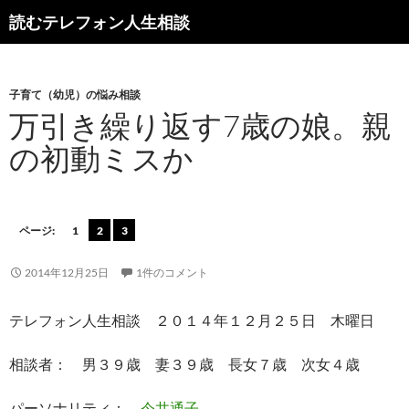
読むテレフォン人生相談
子育て（幼児）の悩み相談
万引き繰り返す7歳の娘。親
の初動ミスか
ページ:
1
2
3
2014年12月25日
1件のコメント
テレフォン人生相談 ２０１４年１２月２５日 木曜日
相談者： 男３９歳 妻３９歳 長女７歳 次女４歳
パーソナリティ：
今井通子