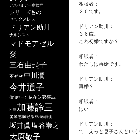
相談者：
アスペルガー症候群
３６です。
シリーズもの
セックスレス
ドリアン助川：
ドリアン助川
３６歳。
ナルシスト
これ初婚ですか？
マドモアゼル
愛
相談者：
三石由起子
わたしは再婚です。
中川潤
不登校
ドリアン助川：
今井通子
再婚？
依存症
依存心
住宅ローン
相談者：
加藤諦三
はい
内縁
劣等感
勝野洋
双極性障害
ドリアン助川：
坂井眞
塩谷崇之
で、えっと息子さんという
大原敬子