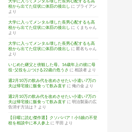
大学に入ってメンタル壊した長男心配するも高
校から出てた症状に体罰の後出し
に
ブライアン
より
大学に入ってメンタル壊した長男心配するも高
校から出てた症状に体罰の後出し
に
くまちゃん
より
大学に入ってメンタル壊した長男心配するも高
校から出てた症状に体罰の後出し
に
匿名ちゃん
より
いじめた継父と傍観した母。16歳年上の彼に母
役･父役をぶつける22歳の危うさ
に
相談者
より
週2月10万の飲み代を改めさせたい小遣い7万の
夫は帰宅後に飯食って飲み直す
に
俺の金
より
週2月10万の飲み代を改めさせたい小遣い7万の
夫は帰宅後に飯食って飲み直す
に
明治製薬の広
告消す方法は？
より
【日曜に読む傑作選】クソババア！小5娘の不登
校を相談中に本人参上
に
平田
より