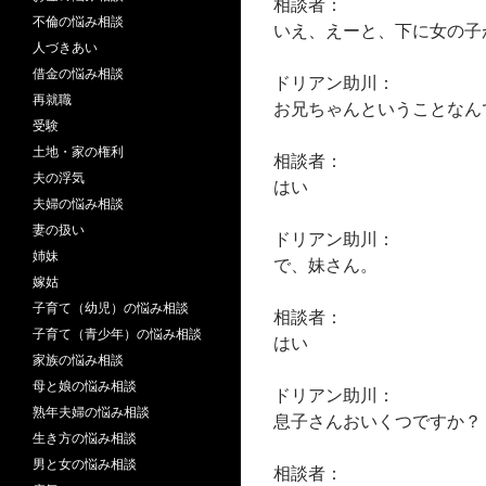
相談者：
不倫の悩み相談
いえ、えーと、下に女の子
人づきあい
借金の悩み相談
ドリアン助川：
再就職
お兄ちゃんということなん
受験
土地・家の権利
相談者：
夫の浮気
はい
夫婦の悩み相談
妻の扱い
ドリアン助川：
姉妹
で、妹さん。
嫁姑
子育て（幼児）の悩み相談
相談者：
子育て（青少年）の悩み相談
はい
家族の悩み相談
母と娘の悩み相談
ドリアン助川：
熟年夫婦の悩み相談
息子さんおいくつですか？
生き方の悩み相談
男と女の悩み相談
相談者：