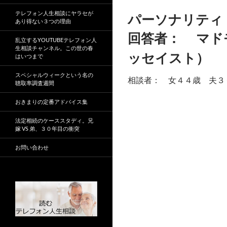
テレフォン人生相談にヤラセが
パーソナリテ
あり得ない３つの理由
回答者： マド
乱立するYOUTUBEテレフォン人
生相談チャンネル。この世の春
ッセイスト）
はいつまで
スペシャルウィークという名の
相談者： 女４４歳 夫３
聴取率調査週間
おきまりの定番アドバイス集
法定相続のケーススタディ。兄
嫁 VS 弟、３０年目の衝突
お問い合わせ