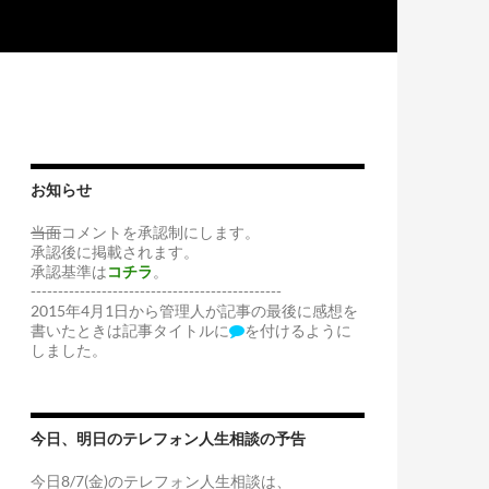
お知らせ
当面
コメントを承認制にします。
承認後に掲載されます。
承認基準は
コチラ
。
----------------------------------------------
2015年4月1日から管理人が記事の最後に感想を
書いたときは記事タイトルに
を付けるように
しました。
今日、明日のテレフォン人生相談の予告
今日8/7(金)のテレフォン人生相談は、