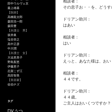
相談者：
田中ウルヴェ京
その息子お・・を、どうす
最上雄基
【医師】
高橋龍太郎
ドリアン助川：
森田浩一郎
はあい
森田豊
【弁護士 男】
坂井眞
相談者：
塩谷崇之
はい
高中正彦
中川潤
【弁護士 女】
ドリアン助川：
大迫恵美子
えっと、あなた様は、おい
野島梨恵
伊藤恵子
志賀こず江
相談者：
高田智美
４４です。
【美容家】
佐伯チズ
ドリアン助川：
４４歳。
タグ
ご主人はおいくつですか？
うつ
DV