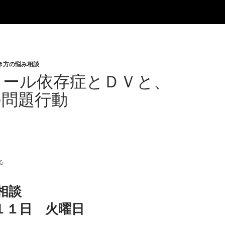
き方の悩み相談
コール依存症とＤＶと、
の問題行動
る
相談
１１日 火曜日