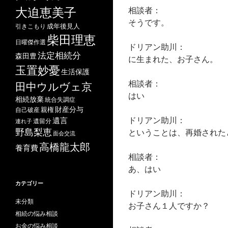
相談者：
大迫恵美子
そうです。
成年後見人
引きこもり
柴田理恵
日曜傑作選
ドリアン助川：
法定相続分
森田豊
に生まれた、お子さん。
玉置妙憂
生活保護
相談者：
田中ウルヴェ京
はい
相続放棄
統合失調症
財産分与
自己破産
親権
ドリアン助川：
遺言
遺留分
連れ子
野島梨恵
ということは、再婚された
面会交流
高橋龍太郎
養育費
相談者：
あ、はい
カテゴリー
ドリアン助川：
未分類
お子さん１人ですか？
相続の悩み相談
お金の悩み相談