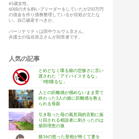
65歳女性。
60頭の犬を飼いブリーダーをしていたが250万円
の借金を作り債務整理しているが目処が立たな
い。自己破産すべきか。
パーソナリティは田中ウルヴェ京さん、
弁護士の塩谷崇之さんが回答者です。
人気の記事
とめどなく喋る娘の悲惨さに言い
渡された「アドバイスするな」
「9割喋るな」
人との距離感が掴めないまま育て
終わった3人の娘に距離感を教え
られる母親
引き取った母の風見鶏的言動に振
り回される相談者に刺さったのは
柴田理恵の激
娘16の怒った形相が怖くて妻を