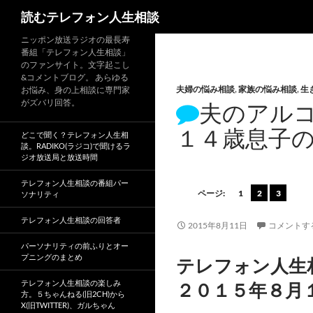
読むテレフォン人生相談
ニッポン放送ラジオの最長寿
番組「テレフォン人生相談」
のファンサイト。文字起こし
&コメントブログ。 あらゆる
夫婦の悩み相談
,
家族の悩み相談
,
生
お悩み、身の上相談に専門家
がズバリ回答。
夫のアル
１４歳息子
どこで聞く？テレフォン人生相
談。RADIKO(ラジコ)で聞けるラ
ジオ放送局と放送時間
テレフォン人生相談の番組パー
ページ:
1
2
3
ソナリティ
テレフォン人生相談の回答者
2015年8月11日
コメントす
パーソナリティの前ふりとオー
プニングのまとめ
テレフォン人生
テレフォン人生相談の楽しみ
２０１５年８月
方。５ちゃんねる(旧2CH)から
X(旧TWITTER)、ガルちゃん