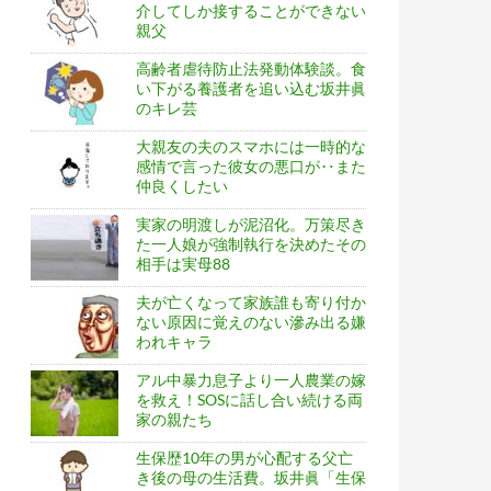
介してしか接することができない
親父
高齢者虐待防止法発動体験談。食
い下がる養護者を追い込む坂井眞
のキレ芸
大親友の夫のスマホには一時的な
感情で言った彼女の悪口が‥また
仲良くしたい
実家の明渡しが泥沼化。万策尽き
た一人娘が強制執行を決めたその
相手は実母88
夫が亡くなって家族誰も寄り付か
ない原因に覚えのない滲み出る嫌
われキャラ
アル中暴力息子より一人農業の嫁
を救え！SOSに話し合い続ける両
家の親たち
生保歴10年の男が心配する父亡
き後の母の生活費。坂井眞「生保