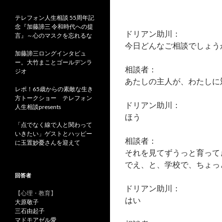
テレフォン人生相談 55周年記
念『加藤諦三 令和時代への提
ドリアン助川：
言』～心のマスクを忘れるな
今日どんなご相談でしょう
加藤諦三ロングインタビュ
ー。大竹まことゴールデンラ
相談者：
ジオ
あたしの主人が、わたしに
レポ！65歳からの素敵な生き
方トークショー テレフォン
ドリアン助川：
人生相談presents
ほう
「点でなく線で人と関わって
いきたい」ゲストとハッピー
相談者：
に玉置妙憂さんを迎えて
それを見てずうっと育って
でえ、と、学校で、ちょっ
回答者
ドリアン助川：
【心理・教育】
はい
大原敬子
三石由起子
マドモアゼル愛