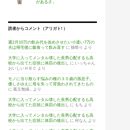
があるさ」
読者からコメント（アリガト! ）
週2月10万の飲み代を改めさせたい小遣い7万の
夫は帰宅後に飯食って飲み直す
に
猫祭り
より
大学に入ってメンタル壊した長男心配するも高
校から出てた症状に体罰の後出し
に
いっちゃん
おいしいＨＢＣ
より
モノに当り散らす悩みの種の３０歳の孫息子。
優しさゆえに母を失って背負わされてきたもの
に
孤立無縁…
より
大学に入ってメンタル壊した長男心配するも高
校から出てた症状に体罰の後出し
に
もち
より
大学に入ってメンタル壊した長男心配するも高
校から出てた症状に体罰の後出し
に
何なん
より