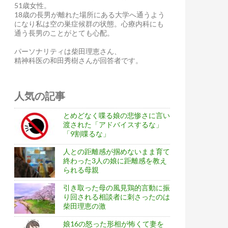
51歳女性。
18歳の長男が離れた場所にある大学へ通うよう
になり私は空の巣症候群の状態。心療内科にも
通う長男のことがとても心配。
パーソナリティは柴田理恵さん、
精神科医の和田秀樹さんが回答者です。
人気の記事
とめどなく喋る娘の悲惨さに言い
渡された「アドバイスするな」
「9割喋るな」
人との距離感が掴めないまま育て
終わった3人の娘に距離感を教え
られる母親
引き取った母の風見鶏的言動に振
り回される相談者に刺さったのは
柴田理恵の激
娘16の怒った形相が怖くて妻を