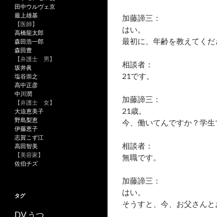
田中ウルヴェ京
最上雄基
加藤諦三：
【医師】
はい。
高橋龍太郎
最初に、年齢を教えてくだ
森田浩一郎
森田豊
【弁護士 男】
相談者：
坂井眞
21です。
塩谷崇之
高中正彦
中川潤
加藤諦三：
【弁護士 女】
21歳。
大迫恵美子
野島梨恵
今、働いてんですか？学生
伊藤恵子
志賀こず江
相談者：
高田智美
【美容家】
無職です。
佐伯チズ
加藤諦三：
はい。
タグ
そうすと、今、お父さんと
うつ
DV