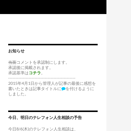
お知らせ
当面
コメントを承認制にします。
承認後に掲載されます。
承認基準は
コチラ
。
----------------------------------------------
2015年4月1日から管理人が記事の最後に感想を
書いたときは記事タイトルに
を付けるように
しました。
今日、明日のテレフォン人生相談の予告
今日8/6(木)のテレフォン人生相談は、