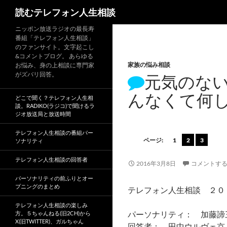
読むテレフォン人生相談
ニッポン放送ラジオの最長寿
番組「テレフォン人生相談」
のファンサイト。文字起こし
&コメントブログ。 あらゆる
家族の悩み相談
お悩み、身の上相談に専門家
がズバリ回答。
元気のな
んなくて何
どこで聞く？テレフォン人生相
談。RADIKO(ラジコ)で聞けるラ
ジオ放送局と放送時間
テレフォン人生相談の番組パー
ページ:
1
2
3
ソナリティ
テレフォン人生相談の回答者
2016年3月8日
コメントす
パーソナリティの前ふりとオー
プニングのまとめ
テレフォン人生相談 ２０
テレフォン人生相談の楽しみ
パーソナリティ： 加藤諦
方。５ちゃんねる(旧2CH)から
X(旧TWITTER)、ガルちゃん
回答者： 田中ウルヴェ京