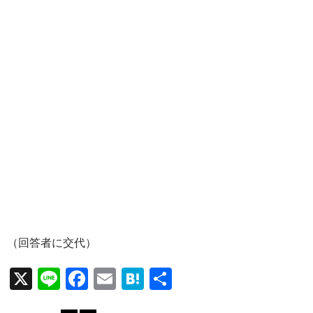
（回答者に交代）
X
Li
F
E
H
共
n
ac
m
at
有