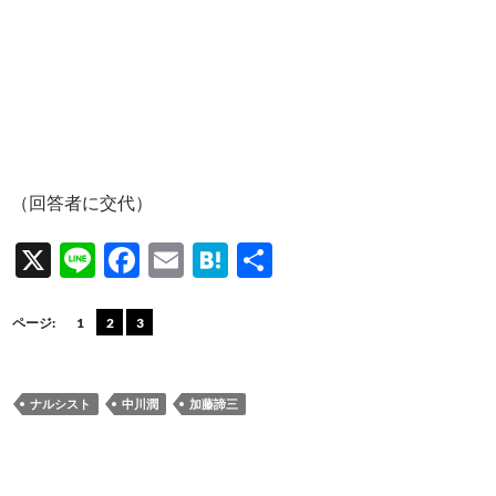
（回答者に交代）
X
Li
F
E
H
共
n
ac
m
at
有
e
e
ail
e
ページ:
1
2
3
b
n
o
a
ナルシスト
中川潤
加藤諦三
o
k