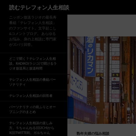
読むテレフォン人生相談
ニッポン放送ラジオの最長寿
番組「テレフォン人生相談」
のファンサイト。文字起こし
&コメントブログ。 あらゆる
お悩み、身の上相談に専門家
がズバリ回答。
どこで聞く？テレフォン人生相
談。RADIKO(ラジコ)で聞けるラ
ジオ放送局と放送時間
テレフォン人生相談の番組パー
ソナリティ
テレフォン人生相談の回答者
パーソナリティの前ふりとオー
プニングのまとめ
テレフォン人生相談の楽しみ
方。５ちゃんねる(旧2CH)から
X(旧TWITTER)、ガルちゃん
熟年夫婦の悩み相談