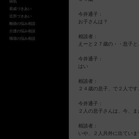
病気
親戚づきあい
今井通子：
近所づきあい
お子さんは？
離婚の悩み相談
介護の悩み相談
相談者：
職場の悩み相談
えーと２７歳の・・息子と
今井通子：
はい
相談者：
２４歳の息子、で２人です
今井通子：
２人の息子さんは、今、ま
相談者：
いや、２人共外に出ていま