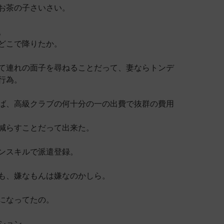
お茶の子さいさい。
。
どこで降りたか。
て連れの面子を尋ねることだって、妻ならトンデ
行為。
ば、高級クラブの何十分の一の出費で抜群の費用
減らすことだって出来た。
ンスキルで派遣登録。
も、嫌なもんは嫌なのかしら。
になってたの。
ション。