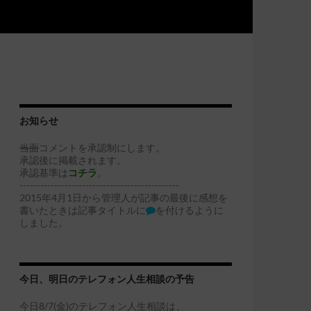
お知らせ
当面
コメントを承認制にします。
承認後に掲載されます。
承認基準は
コチラ
。
----------------------------------------------
2015年4月1日から管理人が記事の最後に感想を
書いたときは記事タイトルに
を付けるように
しました。
今日、明日のテレフォン人生相談の予告
今日8/7(金)のテレフォン人生相談は、