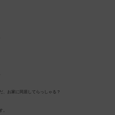
、
。
だ、お家に同居してらっしゃる？
す。