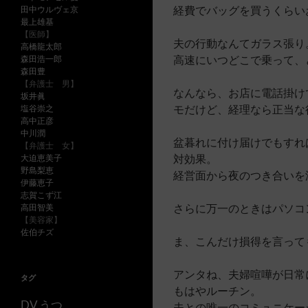
経費でバッグを買うくらい
田中ウルヴェ京
最上雄基
【医師】
夫の行動なんてガラス張り
高橋龍太郎
高速にいつどこで乗って、
森田浩一郎
森田豊
【弁護士 男】
なんなら、お店に電話掛け
坂井眞
モだけど、経理なら正当な
塩谷崇之
高中正彦
中川潤
盆暮れに付け届けでもすれ
【弁護士 女】
対効果。
大迫恵美子
野島梨恵
経営面から夜のつき合いを
伊藤恵子
志賀こず江
さらに万一のときはパソコ
高田智美
【美容家】
佐伯チズ
ま、こんだけ損得を言って
アンタね、夫婦喧嘩が日常
タグ
もはやルーチン。
うつ
DV
夫との唯一のコミュニケー