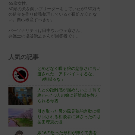
65歳女性。
60頭の犬を飼いブリーダーをしていたが250万円
の借金を作り債務整理しているが目処が立たな
い。自己破産すべきか。
パーソナリティは田中ウルヴェ京さん、
弁護士の塩谷崇之さんが回答者です。
人気の記事
とめどなく喋る娘の悲惨さに言い
渡された「アドバイスするな」
「9割喋るな」
人との距離感が掴めないまま育て
終わった3人の娘に距離感を教え
られる母親
引き取った母の風見鶏的言動に振
り回される相談者に刺さったのは
柴田理恵の激
娘16の怒った形相が怖くて妻を