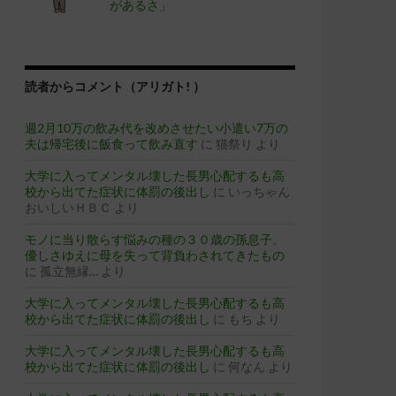
があるさ」
読者からコメント（アリガト! ）
週2月10万の飲み代を改めさせたい小遣い7万の
夫は帰宅後に飯食って飲み直す
に
猫祭り
より
大学に入ってメンタル壊した長男心配するも高
校から出てた症状に体罰の後出し
に
いっちゃん
おいしいＨＢＣ
より
モノに当り散らす悩みの種の３０歳の孫息子。
優しさゆえに母を失って背負わされてきたもの
に
孤立無縁…
より
大学に入ってメンタル壊した長男心配するも高
校から出てた症状に体罰の後出し
に
もち
より
大学に入ってメンタル壊した長男心配するも高
校から出てた症状に体罰の後出し
に
何なん
より