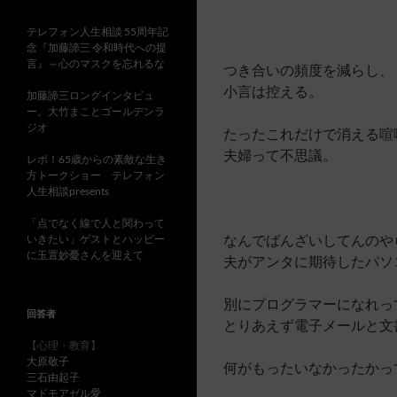
テレフォン人生相談 55周年記
念『加藤諦三 令和時代への提
言』～心のマスクを忘れるな
つき合いの頻度を減らし、
小言は控える。
加藤諦三ロングインタビュ
ー。大竹まことゴールデンラ
ジオ
たったこれだけで消える喧
夫婦って不思議。
レポ！65歳からの素敵な生き
方トークショー テレフォン
人生相談presents
「点でなく線で人と関わって
なんでばんざいしてんのや
いきたい」ゲストとハッピー
に玉置妙憂さんを迎えて
夫がアンタに期待したパソ
別にプログラマーになれっ
回答者
とりあえず電子メールと文
【心理・教育】
大原敬子
何がもったいなかったかっ
三石由起子
マドモアゼル愛