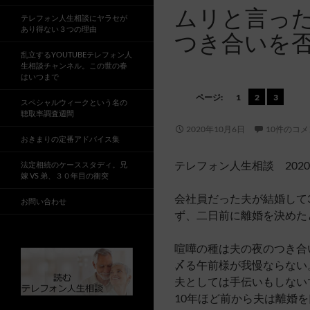
ムリと言っ
テレフォン人生相談にヤラセが
あり得ない３つの理由
つき合いを
乱立するYOUTUBEテレフォン人
生相談チャンネル。この世の春
はいつまで
ページ:
1
2
3
スペシャルウィークという名の
聴取率調査週間
2020年10月6日
10件のコ
おきまりの定番アドバイス集
テレフォン人生相談 2020
法定相続のケーススタディ。兄
嫁 VS 弟、３０年目の衝突
会社員だった夫が結婚して
お問い合わせ
ず、二日前に離婚を決めた
喧嘩の種は夫の夜のつき合
〆る午前様が我慢ならない
夫としては手伝いもしない
10年ほど前から夫は離婚