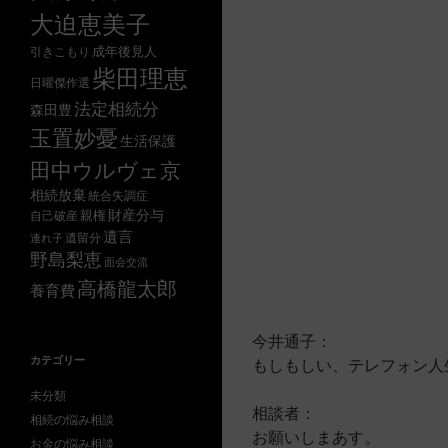
大迫恵美子
成年後見人
引きこもり
柴田理恵
日曜傑作選
法定相続分
森田豊
玉置妙憂
生活保護
田中ウルヴェ京
相続放棄
統合失調症
財産分与
自己破産
親権
遺言
遺留分
連れ子
野島梨恵
面会交流
高橋龍太郎
養育費
今井通子：
カテゴリー
もしもしい、テレフォン人
未分類
相談者：
相続の悩み相談
お願いしまあす。
お金の悩み相談