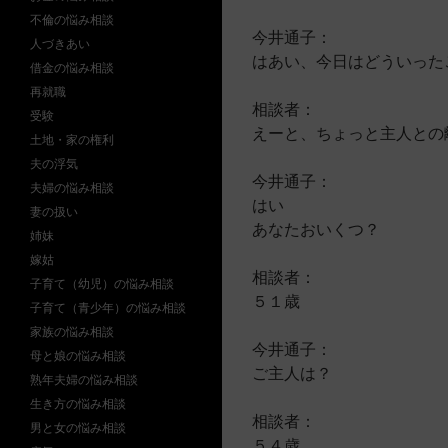
不倫の悩み相談
今井通子：
人づきあい
はあい、今日はどういった
借金の悩み相談
再就職
相談者：
受験
えーと、ちょっと主人との
土地・家の権利
夫の浮気
今井通子：
夫婦の悩み相談
はい
妻の扱い
あなたおいくつ？
姉妹
嫁姑
相談者：
子育て（幼児）の悩み相談
５１歳
子育て（青少年）の悩み相談
家族の悩み相談
今井通子：
母と娘の悩み相談
ご主人は？
熟年夫婦の悩み相談
生き方の悩み相談
相談者：
男と女の悩み相談
５４歳