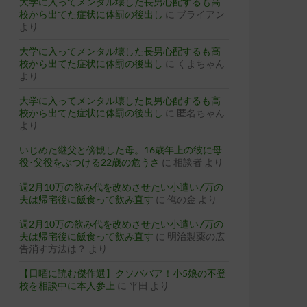
大学に入ってメンタル壊した長男心配するも高
校から出てた症状に体罰の後出し
に
ブライアン
より
大学に入ってメンタル壊した長男心配するも高
校から出てた症状に体罰の後出し
に
くまちゃん
より
大学に入ってメンタル壊した長男心配するも高
校から出てた症状に体罰の後出し
に
匿名ちゃん
より
いじめた継父と傍観した母。16歳年上の彼に母
役･父役をぶつける22歳の危うさ
に
相談者
より
週2月10万の飲み代を改めさせたい小遣い7万の
夫は帰宅後に飯食って飲み直す
に
俺の金
より
週2月10万の飲み代を改めさせたい小遣い7万の
夫は帰宅後に飯食って飲み直す
に
明治製薬の広
告消す方法は？
より
【日曜に読む傑作選】クソババア！小5娘の不登
校を相談中に本人参上
に
平田
より