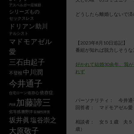
アスペルガー症候群
シリーズもの
どうしたら離婚しないで済
セックスレス
ドリアン助川
ナルシスト
マドモアゼル
【2023年8月10日追記】
番組が知れば脱力しそうな
愛
三石由起子
好かれて結婚30余年。我
中川潤
れず
不登校
今井通子
依存症
依存心
住宅ローン
加藤諦三
パーソナリティ： 今井通
内縁
回答者： マドモアゼル愛
劣等感
勝野洋
双極性障害
坂井眞
塩谷崇之
相談者： 女５１歳 夫５
歳）
大原敬子