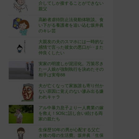
介してしか接することができない
親父
高齢者虐待防止法発動体験談。食
い下がる養護者を追い込む坂井眞
のキレ芸
大親友の夫のスマホには一時的な
感情で言った彼女の悪口が‥また
仲良くしたい
実家の明渡しが泥沼化。万策尽き
た一人娘が強制執行を決めたその
相手は実母88
夫が亡くなって家族誰も寄り付か
ない原因に覚えのない滲み出る嫌
われキャラ
アル中暴力息子より一人農業の嫁
を救え！SOSに話し合い続ける両
家の親たち
生保歴10年の男が心配する父亡
き後の母の生活費。坂井眞「生保