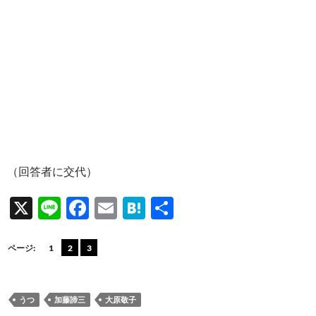
（回答者に交代）
X
Li
F
E
H
共
n
ac
m
at
有
e
e
ail
e
ページ:
1
2
3
b
n
o
a
うつ
加藤諦三
大原敬子