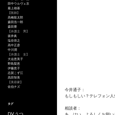
田中ウルヴェ京
最上雄基
【医師】
高橋龍太郎
森田浩一郎
森田豊
【弁護士 男】
坂井眞
塩谷崇之
高中正彦
中川潤
【弁護士 女】
大迫恵美子
野島梨恵
伊藤恵子
志賀こず江
高田智美
【美容家】
佐伯チズ
今井通子：
もしもしい？テレフォン人
タグ
相談者：
うつ
DV
あ、はい、よろしくお願い