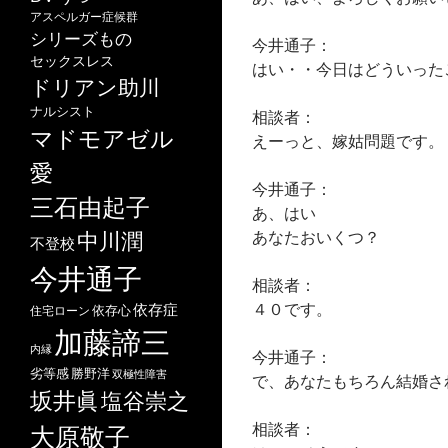
アスペルガー症候群
シリーズもの
今井通子：
セックスレス
はい・・今日はどういった
ドリアン助川
ナルシスト
相談者：
マドモアゼル
えーっと、嫁姑問題です。
愛
今井通子：
三石由起子
あ、はい
あなたおいくつ？
中川潤
不登校
今井通子
相談者：
４０です。
依存症
依存心
住宅ローン
加藤諦三
内縁
今井通子：
劣等感
勝野洋
双極性障害
で、あなたもちろん結婚さ
坂井眞
塩谷崇之
相談者：
大原敬子