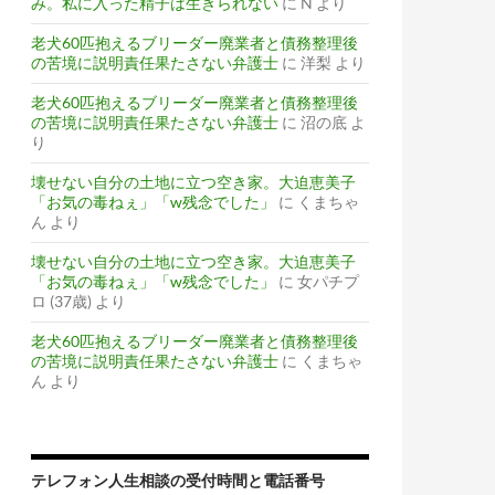
み。私に入った精子は生きられない
に
N
より
老犬60匹抱えるブリーダー廃業者と債務整理後
の苦境に説明責任果たさない弁護士
に
洋梨
より
老犬60匹抱えるブリーダー廃業者と債務整理後
の苦境に説明責任果たさない弁護士
に
沼の底
よ
り
壊せない自分の土地に立つ空き家。大迫恵美子
「お気の毒ねぇ」「w残念でした」
に
くまちゃ
ん
より
壊せない自分の土地に立つ空き家。大迫恵美子
「お気の毒ねぇ」「w残念でした」
に
女パチプ
ロ (37歳)
より
老犬60匹抱えるブリーダー廃業者と債務整理後
の苦境に説明責任果たさない弁護士
に
くまちゃ
ん
より
テレフォン人生相談の受付時間と電話番号