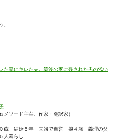
う。
レた妻にキレた夫。築浅の家に残された男の浅い
子
石メソード主宰、作家・翻訳家）
０歳 結婚５年 夫婦で自営 娘４歳 義理の父
５人暮らし