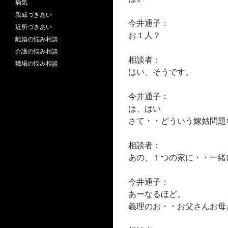
病気
親戚づきあい
今井通子：
近所づきあい
お１人？
離婚の悩み相談
介護の悩み相談
相談者：
職場の悩み相談
はい、そうです。
今井通子：
は、はい
さて・・どういう嫁姑問題
相談者：
あの、１つの家に・・一緒
今井通子：
あーなるほど。
義理のお・・お父さんお母