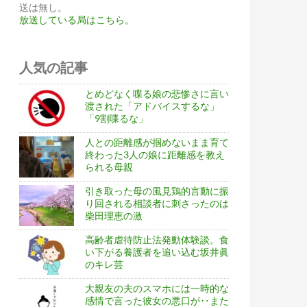
送は無し。
放送している局はこちら。
人気の記事
とめどなく喋る娘の悲惨さに言い
渡された「アドバイスするな」
「9割喋るな」
人との距離感が掴めないまま育て
終わった3人の娘に距離感を教え
られる母親
引き取った母の風見鶏的言動に振
り回される相談者に刺さったのは
柴田理恵の激
高齢者虐待防止法発動体験談。食
い下がる養護者を追い込む坂井眞
のキレ芸
大親友の夫のスマホには一時的な
感情で言った彼女の悪口が‥また