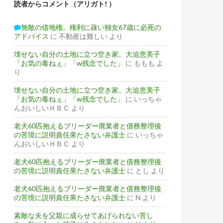
読者からコメント（アリガト! ）
無敵の借地権。権利に疎い独女67歳に必死の
アドバイス
に
不動産は難しい
より
壊せない自分の土地に立つ空き家。大迫恵美子
「お気の毒ねぇ」「w残念でした」
に
ももも
よ
り
壊せない自分の土地に立つ空き家。大迫恵美子
「お気の毒ねぇ」「w残念でした」
に
いっちゃ
んおいしいＨＢＣ
より
老犬60匹抱えるブリーダー廃業者と債務整理後
の苦境に説明責任果たさない弁護士
に
いっちゃ
んおいしいＨＢＣ
より
老犬60匹抱えるブリーダー廃業者と債務整理後
の苦境に説明責任果たさない弁護士
に
とし
より
老犬60匹抱えるブリーダー廃業者と債務整理後
の苦境に説明責任果たさない弁護士
に
N
より
素敵な夫を父親に成らせてあげられない苦し