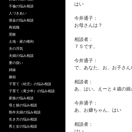
はい
不倫の悩み相談
人づきあい
今井通子：
借金の悩み相談
お母さんは？
再就職
受験
相談者：
土地・家の権利
７５です。
夫の浮気
夫婦の悩み相談
今井通子：
妻の扱い
で、あなた、お、お子さん
姉妹
嫁姑
相談者：
子育て（幼児）の悩み相談
あ、はい。えーと４歳の娘
子育て（青少年）の悩み相談
家族の悩み相談
今井通子：
母と娘の悩み相談
あ、お嬢ちゃん、はい
熟年夫婦の悩み相談
生き方の悩み相談
相談者：
男と女の悩み相談
はい