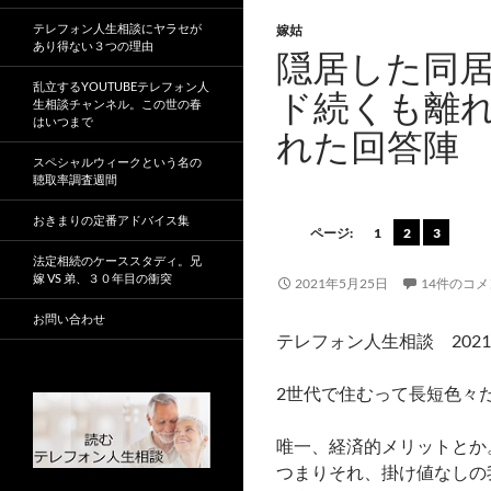
テレフォン人生相談にヤラセが
嫁姑
あり得ない３つの理由
隠居した同
乱立するYOUTUBEテレフォン人
ド続くも離
生相談チャンネル。この世の春
はいつまで
れた回答陣
スペシャルウィークという名の
聴取率調査週間
おきまりの定番アドバイス集
ページ:
1
2
3
法定相続のケーススタディ。兄
嫁 VS 弟、３０年目の衝突
2021年5月25日
14件のコ
お問い合わせ
テレフォン人生相談 2021
2世代で住むって長短色々
唯一、経済的メリットとか
つまりそれ、掛け値なしの