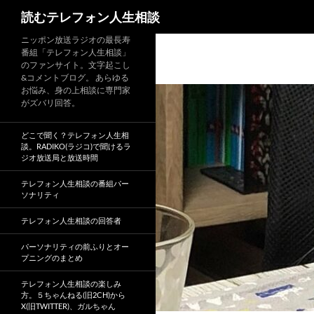
読むテレフォン人生相談
ニッポン放送ラジオの最長寿
番組「テレフォン人生相談」
のファンサイト。文字起こし
&コメントブログ。 あらゆる
お悩み、身の上相談に専門家
がズバリ回答。
どこで聞く？テレフォン人生相
談。RADIKO(ラジコ)で聞けるラ
ジオ放送局と放送時間
テレフォン人生相談の番組パー
ソナリティ
テレフォン人生相談の回答者
パーソナリティの前ふりとオー
プニングのまとめ
テレフォン人生相談の楽しみ
方。５ちゃんねる(旧2CH)から
X(旧TWITTER)、ガルちゃん