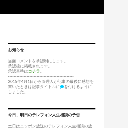
お知らせ
当面
コメントを承認制にします。
承認後に掲載されます。
承認基準は
コチラ
。
----------------------------------------------
2015年4月1日から管理人が記事の最後に感想を
書いたときは記事タイトルに
を付けるように
しました。
今日、明日のテレフォン人生相談の予告
土日はニッポン放送のテレフォン人生相談の放