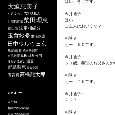
はい、そうです。
大迫恵美子
今井通子：
成年後見人
引きこもり
柴田理恵
はい
日曜傑作選
ご主人はおいくつ？
法定相続分
森田豊
玉置妙憂
生活保護
相談者：
田中ウルヴェ京
えー、５０です。
相続放棄
統合失調症
財産分与
自己破産
親権
今井通子：
遺言
遺留分
連れ子
５０歳。義理のお父さんお
野島梨恵
面会交流
高橋龍太郎
養育費
相談者：
えー、７６です。
カテゴリー
今井通子：
７６？
未分類
相続の悩み相談
相談者：
お金の悩み相談