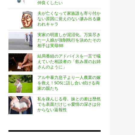
仲良くしたい
夫が亡くなって家族誰も寄り付か
ない原因に覚えのない滲み出る嫌
われキャラ
実家の明渡しが泥沼化。万策尽き
た一人娘が強制執行を決めたその
相手は実母88
結局番組のアドバイスを一言で喩
えていた相談者の「飲み屋のお姉
さんのように」
アル中暴力息子より一人農業の嫁
を救え！SOSに話し合い続ける両
家の親たち
私を疎んじる母。妹との差は歴然
でも表面だけじゃ愛情の深さは分
からない返報性