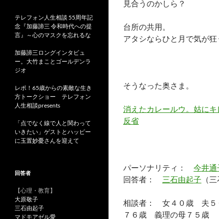
見合うのかしら？
テレフォン人生相談 55周年記
台所の共用。
念『加藤諦三 令和時代への提
言』～心のマスクを忘れるな
アタシならひと月で気が狂
加藤諦三ロングインタビュ
ー。大竹まことゴールデンラ
ジオ
そうなった奥さま。
レポ！65歳からの素敵な生き
方トークショー テレフォン
人生相談presents
消えたカレールウ。姑にキ
反省
「点でなく線で人と関わって
いきたい」ゲストとハッピー
に玉置妙憂さんを迎えて
パーソナリティ：
今井通
回答者
回答者：
三石由起子
（三
【心理・教育】
大原敬子
相談者： 女４０歳 夫５
三石由起子
７６歳 義理の母７５歳 
マドモアゼル愛