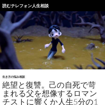
読むテレフォン人生相談
生き方の悩み相談
絶望と復讐。己の自死で苛
まれる父を想像するロマン
チストに響くか人生5分の1