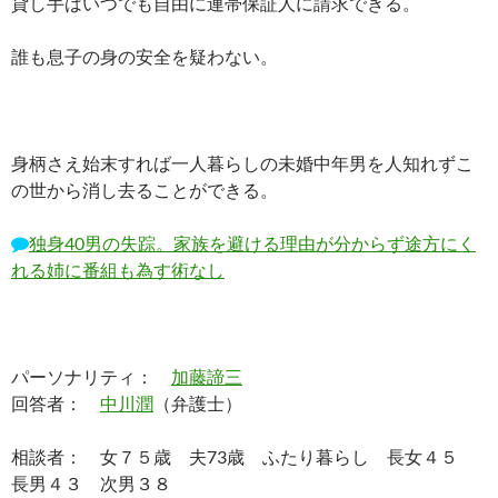
貸し手はいつでも自由に連帯保証人に請求できる。
誰も息子の身の安全を疑わない。
身柄さえ始末すれば一人暮らしの未婚中年男を人知れずこ
の世から消し去ることができる。
独身40男の失踪。家族を避ける理由が分からず途方にく
れる姉に番組も為す術なし
パーソナリティ：
加藤諦三
回答者：
中川潤
（弁護士）
相談者： 女７５歳 夫73歳 ふたり暮らし 長女４５
長男４３ 次男３８