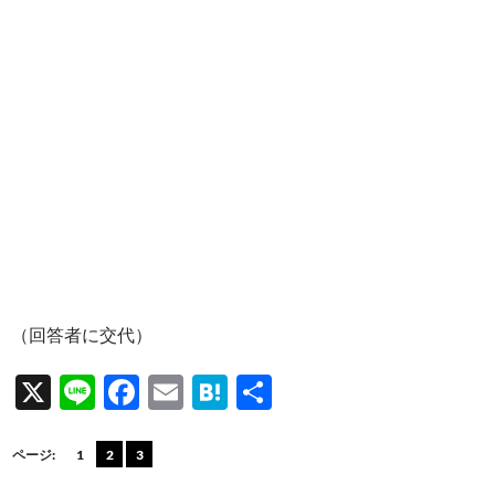
（回答者に交代）
X
Li
F
E
H
共
n
ac
m
at
有
e
e
ail
e
ページ:
1
2
3