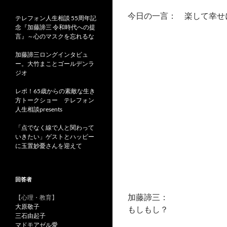
今日の一言： 楽して幸せ
テレフォン人生相談 55周年記
念『加藤諦三 令和時代への提
言』～心のマスクを忘れるな
加藤諦三ロングインタビュ
ー。大竹まことゴールデンラ
ジオ
レポ！65歳からの素敵な生き
方トークショー テレフォン
人生相談presents
「点でなく線で人と関わって
いきたい」ゲストとハッピー
に玉置妙憂さんを迎えて
回答者
加藤諦三：
【心理・教育】
大原敬子
もしもし？
三石由起子
マドモアゼル愛