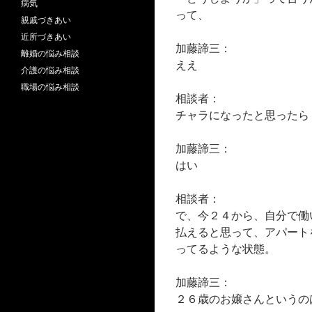
病気
って、
親戚づきあい
近所づきあい
加藤諦三：
離婚の悩み相談
ええ
介護の悩み相談
職場の悩み相談
相談者：
チャラになったと思ったら
加藤諦三：
はい
相談者：
で、今２４から、自分で働
払えると思って、アパート
ってるような状態。
加藤諦三：
２６歳のお嬢さんというの