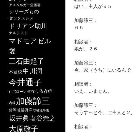
アスペルガー症候群
はい、主人が６５
シリーズもの
セックスレス
加藤諦三：
ドリアン助川
６５
ナルシスト
マドモアゼル
相談者：
娘が、２６
愛
三石由起子
加藤諦三：
今、家（うち）にいるんで
中川潤
不登校
今井通子
相談者：
いえ、いません。
依存症
依存心
住宅ローン
加藤諦三
内縁
加藤諦三：
劣等感
勝野洋
双極性障害
そうすっと今、ご主人と２
坂井眞
塩谷崇之
相談者：
大原敬子