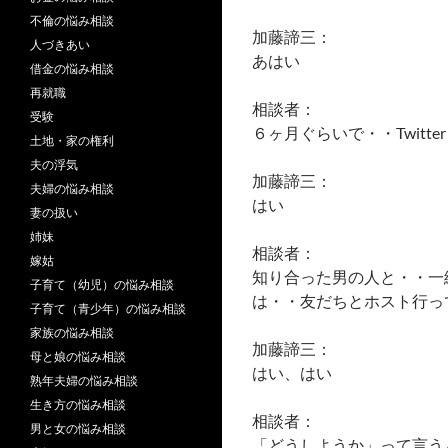
不倫の悩み相談
加藤諦三：
人づきあい
あはい
借金の悩み相談
再就職
相談者：
受験
６ヶ月ぐらいで・・Twitt
土地・家の権利
夫の浮気
加藤諦三：
夫婦の悩み相談
はい
妻の扱い
姉妹
相談者：
嫁姑
知り合った男の人と・・一
子育て（幼児）の悩み相談
は・・友だちとホスト行っ
子育て（青少年）の悩み相談
家族の悩み相談
加藤諦三：
母と娘の悩み相談
はい、はい
熟年夫婦の悩み相談
生き方の悩み相談
相談者：
男と女の悩み相談
「どうしようか」って言う