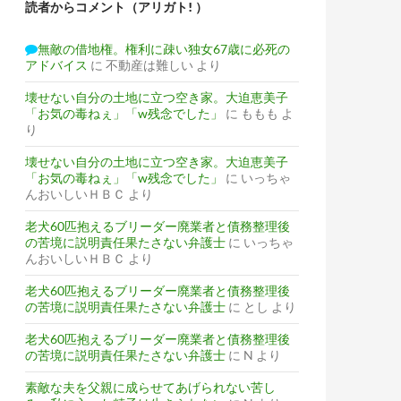
読者からコメント（アリガト! ）
無敵の借地権。権利に疎い独女67歳に必死の
アドバイス
に
不動産は難しい
より
壊せない自分の土地に立つ空き家。大迫恵美子
「お気の毒ねぇ」「w残念でした」
に
ももも
よ
り
壊せない自分の土地に立つ空き家。大迫恵美子
「お気の毒ねぇ」「w残念でした」
に
いっちゃ
んおいしいＨＢＣ
より
老犬60匹抱えるブリーダー廃業者と債務整理後
の苦境に説明責任果たさない弁護士
に
いっちゃ
んおいしいＨＢＣ
より
老犬60匹抱えるブリーダー廃業者と債務整理後
の苦境に説明責任果たさない弁護士
に
とし
より
老犬60匹抱えるブリーダー廃業者と債務整理後
の苦境に説明責任果たさない弁護士
に
N
より
素敵な夫を父親に成らせてあげられない苦し