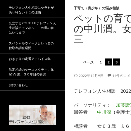
テレフォン人生相談にヤラセが
子育て（青少年）の悩み相談
あり得ない３つの理由
ペットの育
乱立するYOUTUBEテレフォン人
の中川潤。
生相談チャンネル。この世の春
はいつまで
三
スペシャルウィークという名の
聴取率調査週間
おきまりの定番アドバイス集
ページ:
1
2
3
法定相続のケーススタディ。兄
嫁 VS 弟、３０年目の衝突
2022年12月9日
14件のコ
お問い合わせ
テレフォン人生相談 2022
パーソナリティ：
加藤諦
回答者：
中川潤
（弁護士
相談者： 女６３歳 夫６