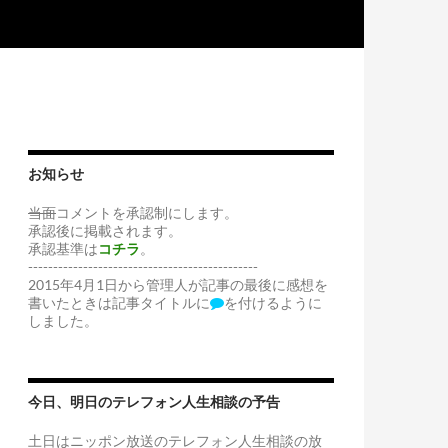
お知らせ
当面
コメントを承認制にします。
承認後に掲載されます。
承認基準は
コチラ
。
----------------------------------------------
2015年4月1日から管理人が記事の最後に感想を
書いたときは記事タイトルに
を付けるように
しました。
今日、明日のテレフォン人生相談の予告
土日はニッポン放送のテレフォン人生相談の放