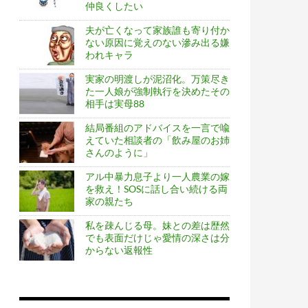
仲良くしたい
夫が亡くなって家族誰も寄り付か
ない原因に覚えのない滲み出る嫌
われキャラ
実家の明渡しが泥沼化。万策尽き
た一人娘が強制執行を決めたその
相手は実母88
結局番組のアドバイスを一言で喩
えていた相談者の「飲み屋のお姉
さんのように」
アル中暴力息子より一人農業の嫁
を救え！SOSに話し合い続ける両
家の親たち
私を疎んじる母。妹との差は歴然
でも表面だけじゃ愛情の深さは分
からない返報性