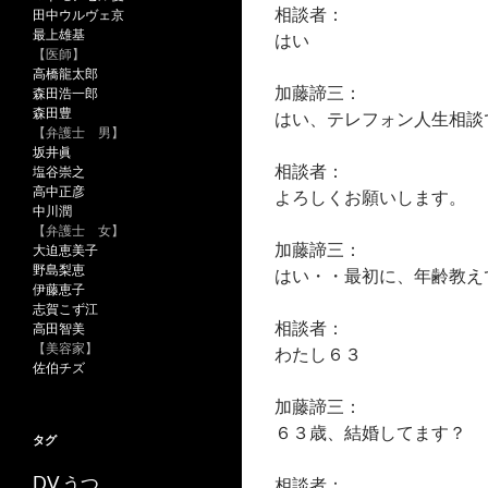
相談者：
田中ウルヴェ京
最上雄基
はい
【医師】
高橋龍太郎
加藤諦三：
森田浩一郎
森田豊
はい、テレフォン人生相談
【弁護士 男】
坂井眞
相談者：
塩谷崇之
高中正彦
よろしくお願いします。
中川潤
【弁護士 女】
加藤諦三：
大迫恵美子
野島梨恵
はい・・最初に、年齢教え
伊藤恵子
志賀こず江
相談者：
高田智美
【美容家】
わたし６３
佐伯チズ
加藤諦三：
６３歳、結婚してます？
タグ
うつ
DV
相談者：