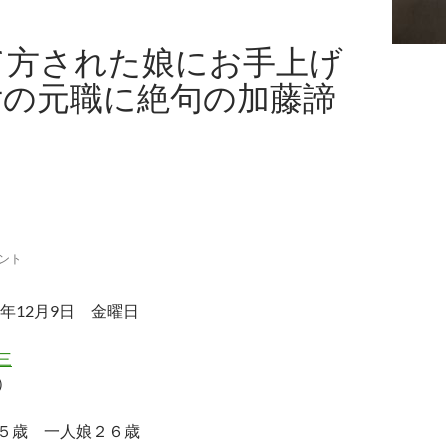
て方された娘にお手上げ
女の元職に絶句の加藤諦
メント
年12月9日 金曜日
三
）
５歳 一人娘２６歳