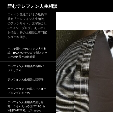
読むテレフォン人生相談
ニッポン放送ラジオの最長寿
番組「テレフォン人生相談」
のファンサイト。文字起こし
&コメントブログ。 あらゆる
お悩み、身の上相談に専門家
がズバリ回答。
どこで聞く？テレフォン人生相
談。RADIKO(ラジコ)で聞けるラ
ジオ放送局と放送時間
テレフォン人生相談の番組パー
ソナリティ
テレフォン人生相談の回答者
パーソナリティの前ふりとオー
プニングのまとめ
テレフォン人生相談の楽しみ
方。５ちゃんねる(旧2CH)から
X(旧TWITTER)、ガルちゃん