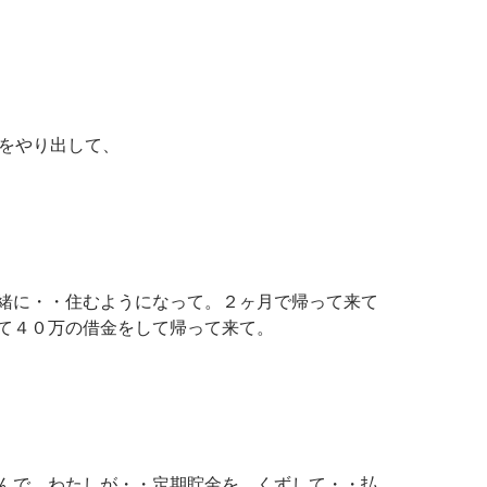
erをやり出して、
緒に・・住むようになって。２ヶ月で帰って来て
て４０万の借金をして帰って来て。
んで、わたしが・・定期貯金を、くずして・・払