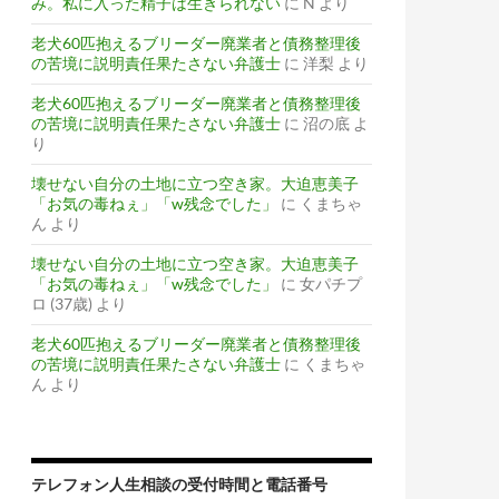
み。私に入った精子は生きられない
に
N
より
老犬60匹抱えるブリーダー廃業者と債務整理後
の苦境に説明責任果たさない弁護士
に
洋梨
より
老犬60匹抱えるブリーダー廃業者と債務整理後
の苦境に説明責任果たさない弁護士
に
沼の底
よ
り
壊せない自分の土地に立つ空き家。大迫恵美子
「お気の毒ねぇ」「w残念でした」
に
くまちゃ
ん
より
壊せない自分の土地に立つ空き家。大迫恵美子
「お気の毒ねぇ」「w残念でした」
に
女パチプ
ロ (37歳)
より
老犬60匹抱えるブリーダー廃業者と債務整理後
の苦境に説明責任果たさない弁護士
に
くまちゃ
ん
より
テレフォン人生相談の受付時間と電話番号