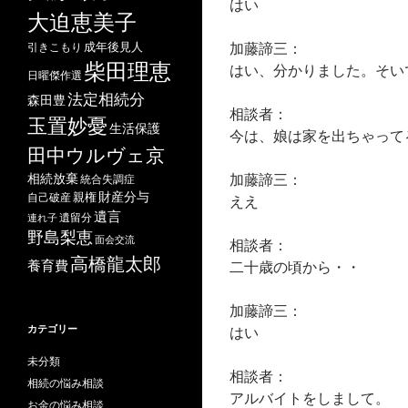
はい
大迫恵美子
加藤諦三：
成年後見人
引きこもり
柴田理恵
はい、分かりました。そい
日曜傑作選
法定相続分
森田豊
相談者：
玉置妙憂
生活保護
今は、娘は家を出ちゃって
田中ウルヴェ京
加藤諦三：
相続放棄
統合失調症
財産分与
自己破産
親権
ええ
遺言
遺留分
連れ子
野島梨恵
面会交流
相談者：
高橋龍太郎
養育費
二十歳の頃から・・
加藤諦三：
カテゴリー
はい
未分類
相談者：
相続の悩み相談
アルバイトをしまして。
お金の悩み相談