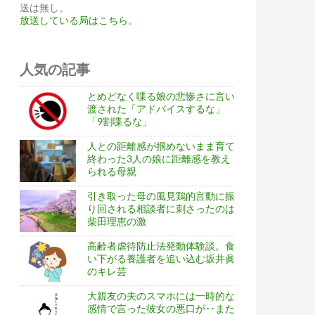
送は無し。
放送している局はこちら。
人気の記事
とめどなく喋る娘の悲惨さに言い
渡された「アドバイスするな」
「9割喋るな」
人との距離感が掴めないまま育て
終わった3人の娘に距離感を教え
られる母親
引き取った母の風見鶏的言動に振
り回される相談者に刺さったのは
柴田理恵の激
高齢者虐待防止法発動体験談。食
い下がる養護者を追い込む坂井眞
のキレ芸
大親友の夫のスマホには一時的な
感情で言った彼女の悪口が‥また