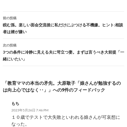
投
前の投稿
稿
睨む孫。楽しい面会交流後に私だけにぶつける不機嫌。ヒント:相談
者は婿が嫌い
ナ
ビ
次の投稿
3つの条件に冷静に見える夫に苛立つ妻。まずは言うべき大前提「一
ゲ
緒にいたい」
ー
シ
「教育ママの本当の矛先。大原敬子「娘さんが勉強するの
ョ
は向上心ではなく‥」」への9件のフィードバック
ン
もち
2023年5月26日 7:46 PM
１０歳でテストで大失敗といわれる娘さんが可哀想に
なった。