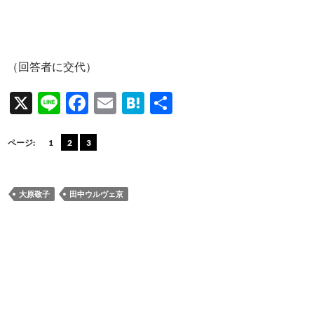
（回答者に交代）
X
Li
F
E
H
共
n
ac
m
at
有
e
e
ail
e
ページ:
1
2
3
b
n
o
a
大原敬子
田中ウルヴェ京
o
k