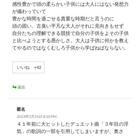
感性豊かで頭の柔らかい子供には大人にはない発想力
が備わっていて
豊かな時間を過ごせる貴重な時期だと言うのに
頭の固い、古臭い平凡な大人がそれに見向きもせず
自分たちの理解できる競技で自分の子供をよその子供
と比べようとする愚かしさ。大人は子供に何かを教え
てやるのではなくむしろ子供から学ばねばならない。
いいね
+42
返信
匿名
2023年5月26日 8:10 PM
４１年前に大ヒットしたデュエット曲「３年目の浮
気」の歌詞の一部を引用してしまいますが、奥さ