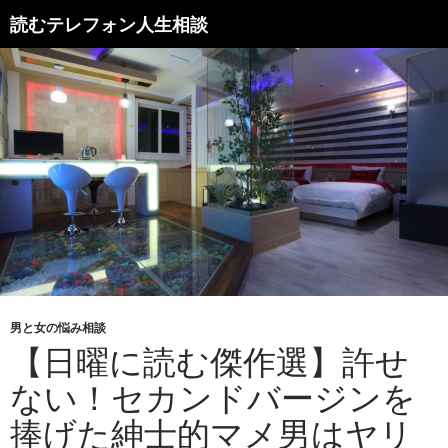
読むテレフォン人生相談
男と女の悩み相談
【日曜に読む傑作選】許せ
ない！セカンドバージンを
捧げた紳士的マメ男はヤリ