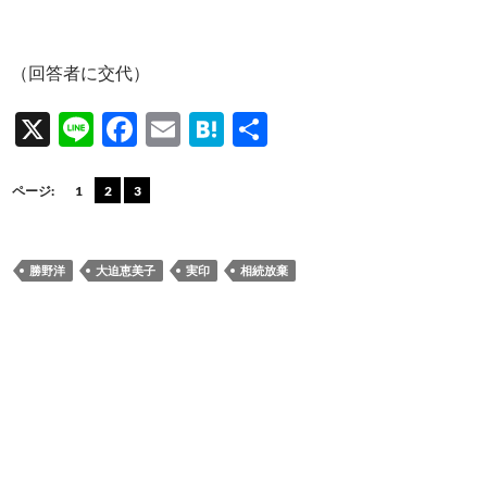
（回答者に交代）
X
Li
F
E
H
共
n
ac
m
at
有
e
e
ail
e
ページ:
1
2
3
b
n
o
a
勝野洋
大迫恵美子
実印
相続放棄
o
k