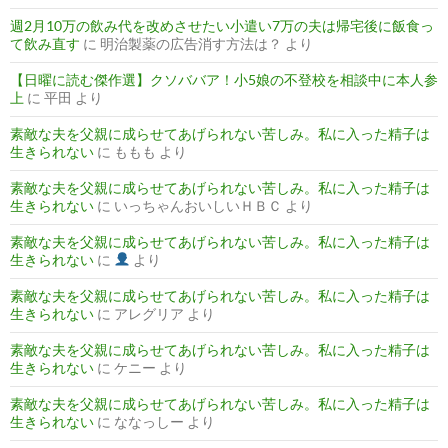
週2月10万の飲み代を改めさせたい小遣い7万の夫は帰宅後に飯食っ
て飲み直す
に
明治製薬の広告消す方法は？
より
【日曜に読む傑作選】クソババア！小5娘の不登校を相談中に本人参
上
に
平田
より
素敵な夫を父親に成らせてあげられない苦しみ。私に入った精子は
生きられない
に
ももも
より
素敵な夫を父親に成らせてあげられない苦しみ。私に入った精子は
生きられない
に
いっちゃんおいしいＨＢＣ
より
素敵な夫を父親に成らせてあげられない苦しみ。私に入った精子は
生きられない
に
より
素敵な夫を父親に成らせてあげられない苦しみ。私に入った精子は
生きられない
に
アレグリア
より
素敵な夫を父親に成らせてあげられない苦しみ。私に入った精子は
生きられない
に
ケニー
より
素敵な夫を父親に成らせてあげられない苦しみ。私に入った精子は
生きられない
に
ななっしー
より