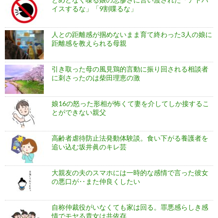
イスするな」「9割喋るな」
人との距離感が掴めないまま育て終わった3人の娘に
距離感を教えられる母親
引き取った母の風見鶏的言動に振り回される相談者
に刺さったのは柴田理恵の激
娘16の怒った形相が怖くて妻を介してしか接するこ
とができない親父
高齢者虐待防止法発動体験談。食い下がる養護者を
追い込む坂井眞のキレ芸
大親友の夫のスマホには一時的な感情で言った彼女
の悪口が‥また仲良くしたい
自称仲裁役がいなくても家は回る。罪悪感らしき感
情でモヤる貴女は共依存