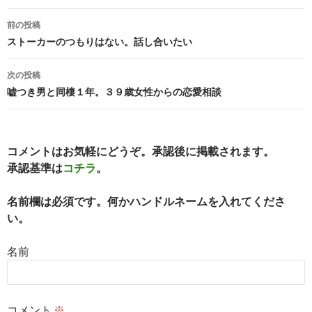
投
前の投稿
稿
ストーカーのつもりはない。話し合いたい
ナ
次の投稿
ビ
嘘つき男と同棲１年。３９歳女性からの恋愛相談
ゲ
ー
コメントはお気軽にどうぞ。承認後に掲載されます。
シ
承認基準は
コチラ
。
ョ
名前欄は必須です。何かハンドルネームを入れてくださ
ン
い。
名前
コメント
※