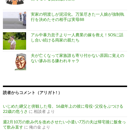
実家の明渡しが泥沼化。万策尽きた一人娘が強制執
行を決めたその相手は実母88
アル中暴力息子より一人農業の嫁を救え！SOSに話
し合い続ける両家の親たち
夫が亡くなって家族誰も寄り付かない原因に覚えの
ない滲み出る嫌われキャラ
読者からコメント（アリガト! ）
いじめた継父と傍観した母。16歳年上の彼に母役･父役をぶつける
22歳の危うさ
に
相談者
より
週2月10万の飲み代を改めさせたい小遣い7万の夫は帰宅後に飯食っ
て飲み直す
に
俺の金
より