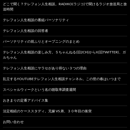
どこで聞く？テレフォン人生相談。RADIKO(ラジコ)で聞けるラジオ放送局と放
送時間
テレフォン人生相談の番組パーソナリティ
テレフォン人生相談の回答者
パーソナリティの前ふりとオープニングのまとめ
テレフォン人生相談の楽しみ方。５ちゃんねる(旧2CH)からX(旧TWITTER)、ガ
ルちゃん
テレフォン人生相談にヤラセがあり得ない３つの理由
乱立するYOUTUBEテレフォン人生相談チャンネル。この世の春はいつまで
スペシャルウィークという名の聴取率調査週間
おきまりの定番アドバイス集
法定相続のケーススタディ。兄嫁 VS 弟、３０年目の衝突
お問い合わせ