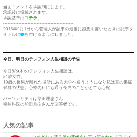
当面
コメントを承認制にします。
承認後に掲載されます。
承認基準は
コチラ
。
----------------------------------------------
2015年4月1日から管理人が記事の最後に感想を書いたときは記事タ
イトルに
を付けるようにしました。
今日、明日のテレフォン人生相談の予告
今日8/6(木)のテレフォン人生相談は、
51歳女性。
18歳の長男が離れた場所にある大学へ通うようになり私は空の巣症
候群の状態。心療内科にも通う長男のことがとても心配。
パーソナリティは柴田理恵さん、
精神科医の和田秀樹さんが回答者です。
人気の記事
とめどなく喋る娘の悲惨さに言い渡された「アドバ