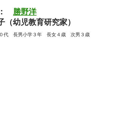
ィ：
勝野洋
敬子（幼児教育研究家）
０代 長男小学３年 長女４歳 次男３歳