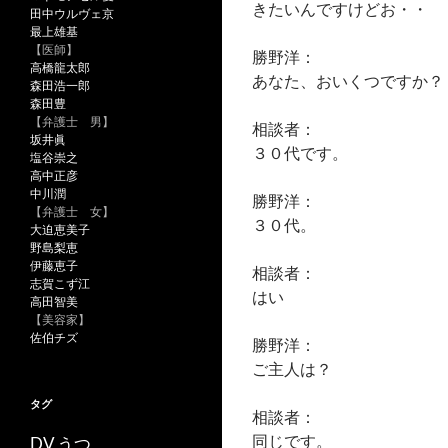
きたいんですけどお・・
田中ウルヴェ京
最上雄基
【医師】
勝野洋：
高橋龍太郎
あなた、おいくつですか？
森田浩一郎
森田豊
【弁護士 男】
相談者：
坂井眞
３０代です。
塩谷崇之
高中正彦
中川潤
勝野洋：
【弁護士 女】
３０代。
大迫恵美子
野島梨恵
伊藤恵子
相談者：
志賀こず江
はい
高田智美
【美容家】
佐伯チズ
勝野洋：
ご主人は？
タグ
相談者：
同じです。
うつ
DV