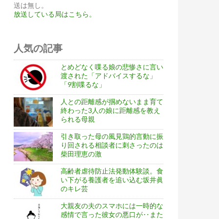
送は無し。
放送している局はこちら。
人気の記事
とめどなく喋る娘の悲惨さに言い
渡された「アドバイスするな」
「9割喋るな」
人との距離感が掴めないまま育て
終わった3人の娘に距離感を教え
られる母親
引き取った母の風見鶏的言動に振
り回される相談者に刺さったのは
柴田理恵の激
高齢者虐待防止法発動体験談。食
い下がる養護者を追い込む坂井眞
のキレ芸
大親友の夫のスマホには一時的な
感情で言った彼女の悪口が‥また