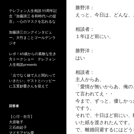
勝野洋：
テレフォン人生相談 55周年記
えっと、今日は、どんな、
念『加藤諦三 令和時代への提
言』～心のマスクを忘れるな
相談者：
加藤諦三ロングインタビュ
１年ほど前にい、
ー。大竹まことゴールデンラ
ジオ
勝野洋：
レポ！65歳からの素敵な生き
はい
方トークショー テレフォン
人生相談presents
相談者：
「点でなく線で人と関わって
主人からあ、
いきたい」ゲストとハッピー
「愛情が無いからあ、俺の
に玉置妙憂さんを迎えて
て言われてえ・・
今まで、ずっと、優しかっ
回答者
ですう。
それで、十日ほど前にい、
【心理・教育】
いた紙を渡されたんです。
大原敬子
三石由起子
で、離婚回避するにはどう
マドモアゼル愛