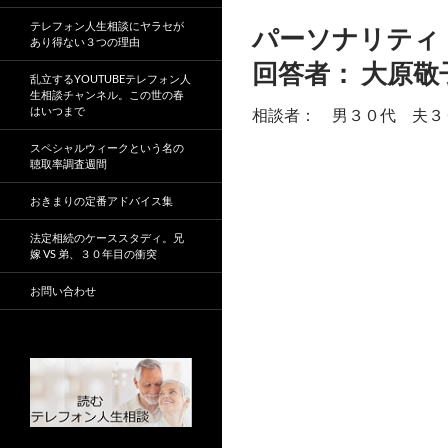
テレフォン人生相談にヤラセが
パーソナリテ
あり得ない３つの理由
回答者： 大原
乱立するYOUTUBEテレフォン人
生相談チャンネル。この世の春
はいつまで
相談者： 男３０代 夫３
スペシャルウィークという名の
聴取率調査週間
おきまりの定番アドバイス集
法定相続のケーススタディ。兄
嫁 VS 弟、３０年目の衝突
お問い合わせ