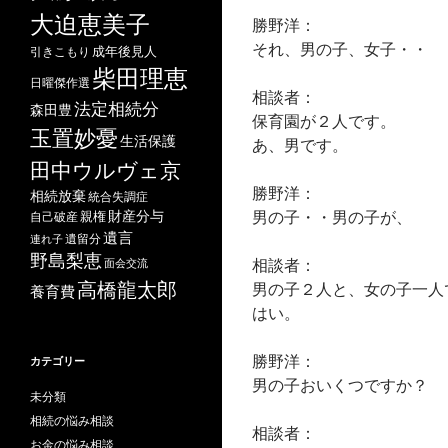
大迫恵美子
勝野洋：
それ、男の子、女子・・
成年後見人
引きこもり
柴田理恵
日曜傑作選
相談者：
法定相続分
森田豊
保育園が２人です。
玉置妙憂
生活保護
あ、男です。
田中ウルヴェ京
勝野洋：
相続放棄
統合失調症
男の子・・男の子が、
財産分与
自己破産
親権
遺言
遺留分
連れ子
野島梨恵
相談者：
面会交流
高橋龍太郎
男の子２人と、女の子一人
養育費
はい。
勝野洋：
カテゴリー
男の子おいくつですか？
未分類
相続の悩み相談
相談者：
お金の悩み相談