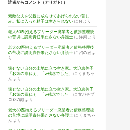
読者からコメント（アリガト! ）
素敵な夫を父親に成らせてあげられない苦し
み。私に入った精子は生きられない
に
N
より
老犬60匹抱えるブリーダー廃業者と債務整理後
の苦境に説明責任果たさない弁護士
に
洋梨
より
老犬60匹抱えるブリーダー廃業者と債務整理後
の苦境に説明責任果たさない弁護士
に
沼の底
よ
り
壊せない自分の土地に立つ空き家。大迫恵美子
「お気の毒ねぇ」「w残念でした」
に
くまちゃ
ん
より
壊せない自分の土地に立つ空き家。大迫恵美子
「お気の毒ねぇ」「w残念でした」
に
女パチプ
ロ (37歳)
より
老犬60匹抱えるブリーダー廃業者と債務整理後
の苦境に説明責任果たさない弁護士
に
くまちゃ
ん
より