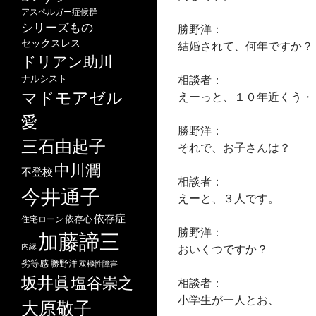
アスペルガー症候群
シリーズもの
勝野洋：
セックスレス
結婚されて、何年ですか？
ドリアン助川
相談者：
ナルシスト
マドモアゼル
えーっと、１０年近くう・
愛
勝野洋：
三石由起子
それで、お子さんは？
中川潤
不登校
相談者：
今井通子
えーと、３人です。
依存症
依存心
住宅ローン
勝野洋：
加藤諦三
内縁
おいくつですか？
劣等感
勝野洋
双極性障害
坂井眞
塩谷崇之
相談者：
小学生が一人とお、
大原敬子