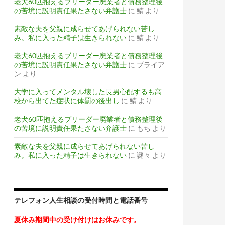
老犬60匹抱えるブリーダー廃業者と債務整理後
の苦境に説明責任果たさない弁護士
に
鯖
より
素敵な夫を父親に成らせてあげられない苦し
み。私に入った精子は生きられない
に
鯖
より
老犬60匹抱えるブリーダー廃業者と債務整理後
の苦境に説明責任果たさない弁護士
に
ブライア
ン
より
大学に入ってメンタル壊した長男心配するも高
校から出てた症状に体罰の後出し
に
鯖
より
老犬60匹抱えるブリーダー廃業者と債務整理後
の苦境に説明責任果たさない弁護士
に
もち
より
素敵な夫を父親に成らせてあげられない苦し
み。私に入った精子は生きられない
に
謎々
より
テレフォン人生相談の受付時間と電話番号
夏休み期間中の受け付けはお休みです。