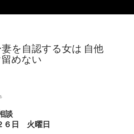
妻を自認する女は 自他
け留めない
る
相談
２６日 火曜日