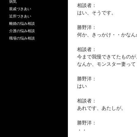
病気
相談者：
親戚づきあい
はい、そうです。
近所づきあい
離婚の悩み相談
勝野洋：
介護の悩み相談
何か、きっかけ・・かなん
職場の悩み相談
相談者：
今まで我慢できてたものが
なんか、モンスター妻って
勝野洋：
はい
相談者：
あれです、あたしが。
勝野洋：
・・