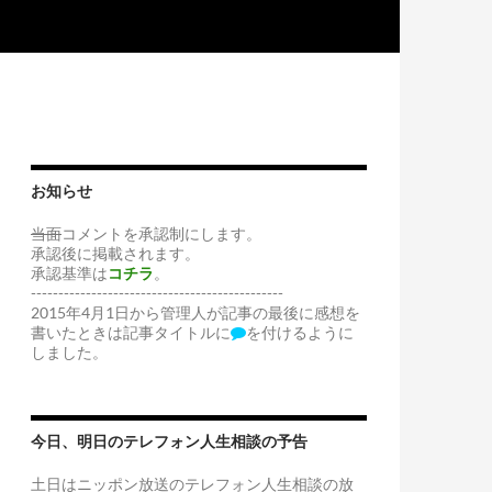
お知らせ
当面
コメントを承認制にします。
承認後に掲載されます。
承認基準は
コチラ
。
----------------------------------------------
2015年4月1日から管理人が記事の最後に感想を
書いたときは記事タイトルに
を付けるように
しました。
今日、明日のテレフォン人生相談の予告
土日はニッポン放送のテレフォン人生相談の放