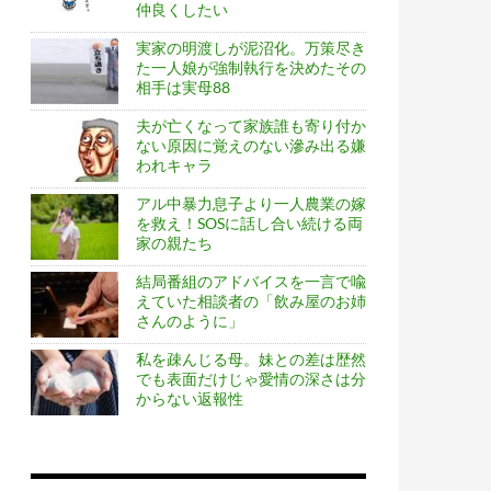
仲良くしたい
実家の明渡しが泥沼化。万策尽き
た一人娘が強制執行を決めたその
相手は実母88
夫が亡くなって家族誰も寄り付か
ない原因に覚えのない滲み出る嫌
われキャラ
アル中暴力息子より一人農業の嫁
を救え！SOSに話し合い続ける両
家の親たち
結局番組のアドバイスを一言で喩
えていた相談者の「飲み屋のお姉
さんのように」
私を疎んじる母。妹との差は歴然
でも表面だけじゃ愛情の深さは分
からない返報性