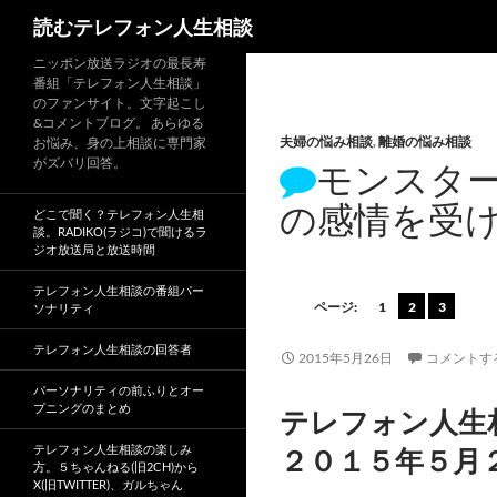
読むテレフォン人生相談
ニッポン放送ラジオの最長寿
番組「テレフォン人生相談」
のファンサイト。文字起こし
&コメントブログ。 あらゆる
夫婦の悩み相談
,
離婚の悩み相談
お悩み、身の上相談に専門家
がズバリ回答。
モンスター
の感情を受
どこで聞く？テレフォン人生相
談。RADIKO(ラジコ)で聞けるラ
ジオ放送局と放送時間
テレフォン人生相談の番組パー
ページ:
1
2
3
ソナリティ
テレフォン人生相談の回答者
2015年5月26日
コメントす
パーソナリティの前ふりとオー
プニングのまとめ
テレフォン人生
テレフォン人生相談の楽しみ
２０１５年５月
方。５ちゃんねる(旧2CH)から
X(旧TWITTER)、ガルちゃん