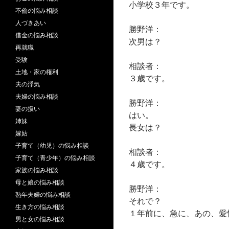
小学校３年です。
不倫の悩み相談
人づきあい
勝野洋：
借金の悩み相談
次男は？
再就職
受験
相談者：
土地・家の権利
３歳です。
夫の浮気
夫婦の悩み相談
勝野洋：
妻の扱い
はい。
姉妹
長女は？
嫁姑
子育て（幼児）の悩み相談
相談者：
子育て（青少年）の悩み相談
４歳です。
家族の悩み相談
母と娘の悩み相談
勝野洋：
熟年夫婦の悩み相談
それで？
生き方の悩み相談
１年前に、急に、あの、愛
男と女の悩み相談